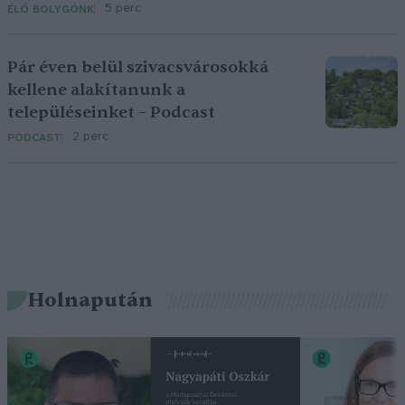
5 perc
ÉLŐ BOLYGÓNK
Pár éven belül szivacsvárosokká
kellene alakítanunk a
településeinket – Podcast
2 perc
PODCAST
Holnapután