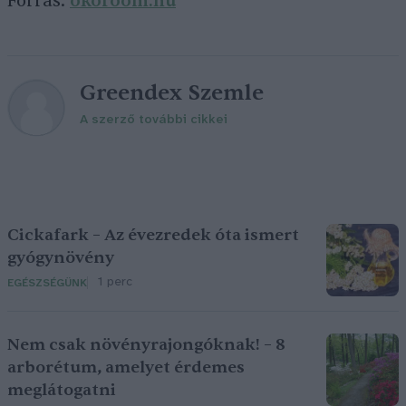
Forrás:
okoroom.hu
Greendex Szemle
A szerző további cikkei
Cickafark – Az évezredek óta ismert
gyógynövény
1 perc
EGÉSZSÉGÜNK
Nem csak növényrajongóknak! – 8
arborétum, amelyet érdemes
meglátogatni