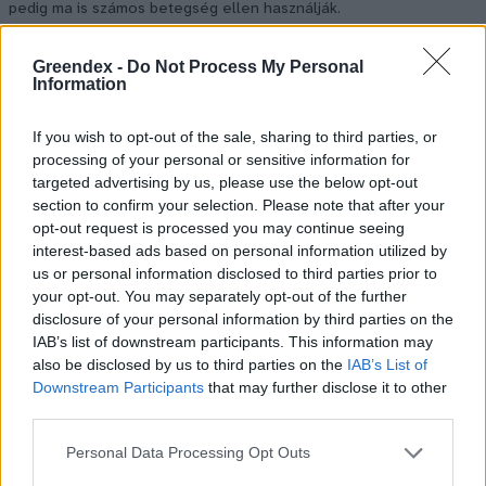
pedig ma is számos betegség ellen használják.
Greendex -
Do Not Process My Personal
Születésnapi programokkal várja a
Information
hétvégén a közönséget a 160 éves
Fővárosi Állatkert
If you wish to opt-out of the sale, sharing to third parties, or
processing of your personal or sensitive information for
targeted advertising by us, please use the below opt-out
ÉLŐ BOLYGÓNK
section to confirm your selection. Please note that after your
opt-out request is processed you may continue seeing
Szedd magad őszibarack: itt vannak
interest-based ads based on personal information utilized by
a legjobb lelőhelyek!
us or personal information disclosed to third parties prior to
your opt-out. You may separately opt-out of the further
SZEMLE
disclosure of your personal information by third parties on the
IAB’s list of downstream participants. This information may
also be disclosed by us to third parties on the
IAB’s List of
Downstream Participants
that may further disclose it to other
third parties.
Personal Data Processing Opt Outs