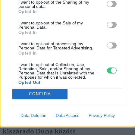
I want to opt-out of the Sharing of my
personal data.
Opted In
I want to opt-out of the Sale of my
Personal Data.
Opted In
Négy éven belül valósággá válhatnak az
I want to opt-out of processing my
elektromos repülőjáratok Európában
Personal Data for Targeted Advertising.
Opted In
KÖZLEKEDÉS
I want to opt-out of Collection, Use,
Retention, Sale, and/or Sharing of my
Personal Data that Is Unrelated with the
Történelmi aszály sújtja Nagy-
Purposes for which it was collected.
Opted Out
Britanniát is
CONFIRM
SZEMLE
Elképesztő felvétel mutatja meg,
Data Deletion
Data Access
Privacy Policy
mekkora a különbség az áradó és a
kiszáradó Duna között