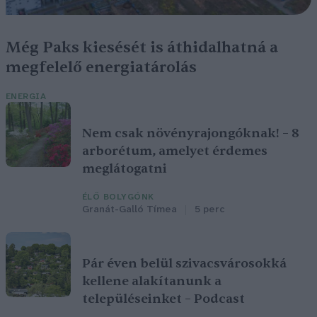
Még Paks kiesését is áthidalhatná a
megfelelő energiatárolás
ENERGIA
Nem csak növényrajongóknak! – 8
arborétum, amelyet érdemes
meglátogatni
ÉLŐ BOLYGÓNK
Granát-Galló Tímea
5 perc
Pár éven belül szivacsvárosokká
kellene alakítanunk a
településeinket – Podcast