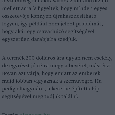
A szemüveg kialakításakor az időtálló dizájn
mellett arra is figyeltek, hogy minden egyes
összetevője könnyen újrahasznosítható
legyen, így például nem jelent problémát,
hogy akár egy csavarhúzó segítségével
egyszerűen darabjaira szedjük.
A termék 200 dolláros ára ugyan nem csekély,
de egyrészt jó célra megy a bevétel, másrészt
Boyan azt várja, hogy emiatt az emberek
majd jobban vigyáznak a szemüvegre. Ha
pedig elhagynánk, a keretbe épített chip
segítségével meg tudjuk találni.