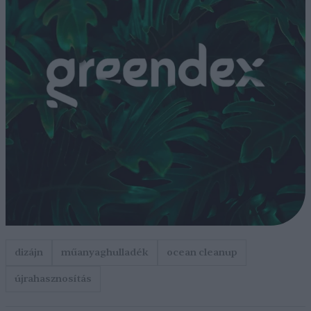
dizájn
műanyaghulladék
ocean cleanup
újrahasznosítás