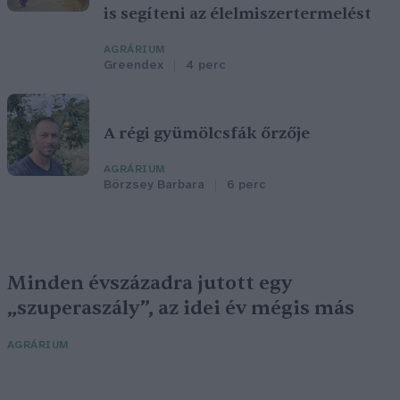
is segíteni az élelmiszertermelést
AGRÁRIUM
Greendex
4 perc
A régi gyümölcsfák őrzője
AGRÁRIUM
Börzsey Barbara
6 perc
Minden évszázadra jutott egy
„szuperaszály”, az idei év mégis más
AGRÁRIUM