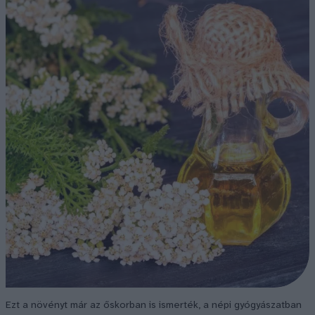
Ezt a növényt már az őskorban is ismerték, a népi gyógyászatban