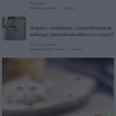
PODCAST
Novák Zsombor
2 perc
Negatív vízállások, vízkorlátozások:
miképp takarékoskodhatsz a vízzel?
ÉLŐ BOLYGÓNK
Granát-Galló Tímea
5 perc