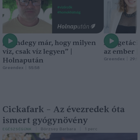
„Mindegy már, hogy milyen
A vegetáci
víz, csak víz legyen” |
az ember 
Holnapután
Greendex
29:5
Greendex
55:58
Cickafark – Az évezredek óta
ismert gyógynövény
Börzsey Barbara
1 perc
EGÉSZSÉGÜNK