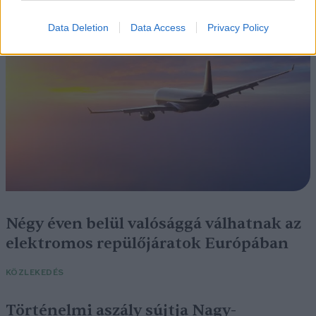
SZEMLE
Data Deletion
Data Access
Privacy Policy
Négy éven belül valósággá válhatnak az
elektromos repülőjáratok Európában
KÖZLEKEDÉS
Történelmi aszály sújtja Nagy-