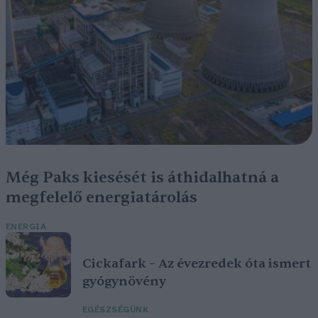
Még Paks kiesését is áthidalhatná a
megfelelő energiatárolás
ENERGIA
Cickafark – Az évezredek óta ismert
gyógynövény
EGÉSZSÉGÜNK