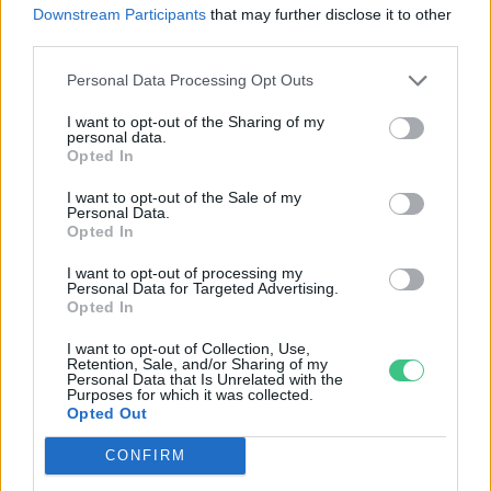
Downstream Participants
that may further disclose it to other
third parties.
Personal Data Processing Opt Outs
I want to opt-out of the Sharing of my
personal data.
Opted In
A vitorlavirág ideális szobanövény, hiszen kiválóan tűri a meleget
I want to opt-out of the Sale of my
és a fényszegény környezetet.
Personal Data.
Opted In
I want to opt-out of processing my
Születésnapi programokkal várja a
Personal Data for Targeted Advertising.
Opted In
hétvégén a közönséget a 160 éves
Fővárosi Állatkert
I want to opt-out of Collection, Use,
Retention, Sale, and/or Sharing of my
Personal Data that Is Unrelated with the
ÉLŐ BOLYGÓNK
Purposes for which it was collected.
Opted Out
Szedd magad őszibarack: itt vannak
CONFIRM
a legjobb lelőhelyek!