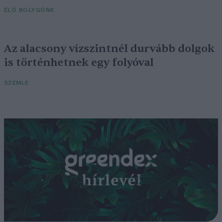
ÉLŐ BOLYGÓNK
Az alacsony vízszintnél durvább dolgok
is történhetnek egy folyóval
SZEMLE