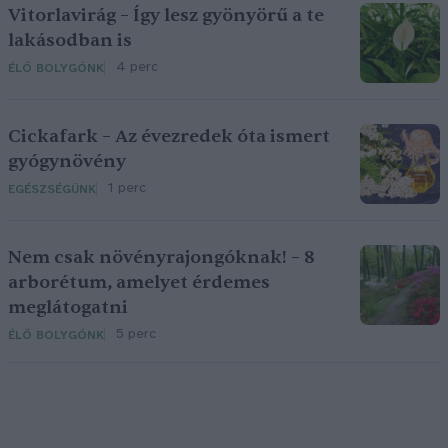
Vitorlavirág – Így lesz gyönyörű a te
lakásodban is
4 perc
ÉLŐ BOLYGÓNK
Cickafark – Az évezredek óta ismert
gyógynövény
1 perc
EGÉSZSÉGÜNK
Nem csak növényrajongóknak! – 8
arborétum, amelyet érdemes
meglátogatni
5 perc
ÉLŐ BOLYGÓNK