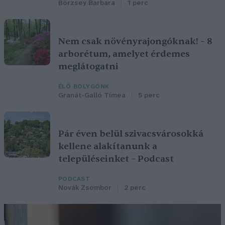
Börzsey Barbara
1 perc
Nem csak növényrajongóknak! – 8
arborétum, amelyet érdemes
meglátogatni
ÉLŐ BOLYGÓNK
Granát-Galló Tímea
5 perc
Pár éven belül szivacsvárosokká
kellene alakítanunk a
településeinket – Podcast
PODCAST
Novák Zsombor
2 perc