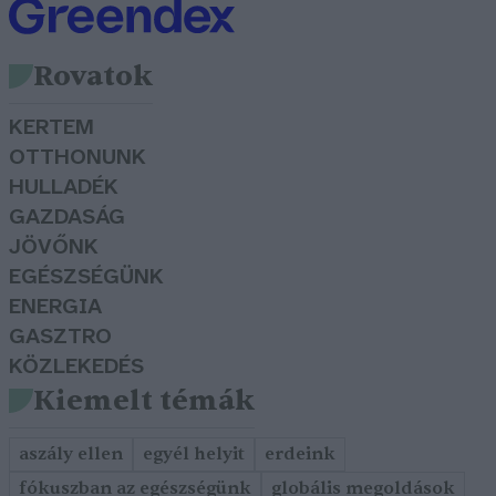
Rovatok
KERTEM
OTTHONUNK
HULLADÉK
GAZDASÁG
JÖVŐNK
EGÉSZSÉGÜNK
ENERGIA
GASZTRO
KÖZLEKEDÉS
Kiemelt témák
aszály ellen
egyél helyit
erdeink
fókuszban az egészségünk
globális megoldások