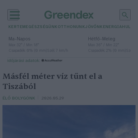
KERTEM
EGÉSZSÉGÜNK
OTTHONUNK
JÖVŐNK
ENERGIA
HULLA
–
–
Ma
Napos
Hétfő
Meleg
Max 32° / Min 18°
Max 36° / Min 22°
Csapadék: 0% (0 mm)
Szél: 7 km/h
Csapadék: 2% (0 mm)
Szél: 
időjárási adatok:
Másfél méter víz tűnt el a
Tiszából
ÉLŐ BOLYGÓNK
2026.05.29