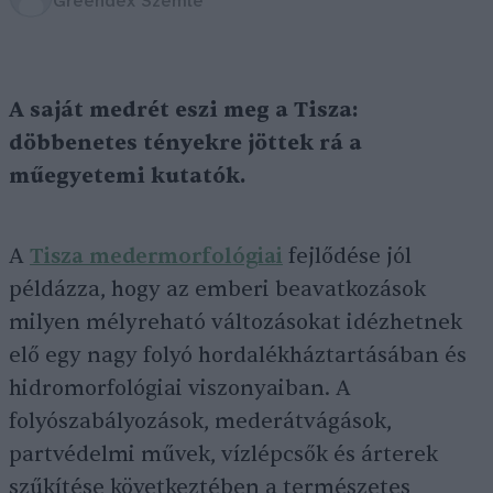
Greendex Szemle
A saját medrét eszi meg a Tisza:
döbbenetes tényekre jöttek rá a
műegyetemi kutatók.
A
Tisza medermorfológiai
fejlődése jól
példázza, hogy az emberi beavatkozások
milyen mélyreható változásokat idézhetnek
elő egy nagy folyó hordalékháztartásában és
hidromorfológiai viszonyaiban. A
folyószabályozások, mederátvágások,
partvédelmi művek, vízlépcsők és árterek
szűkítése következtében a természetes