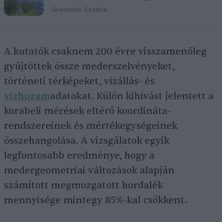
Greendex Szemle
A kutatók csaknem 200 évre visszamenőleg
gyűjtöttek össze mederszelvényeket,
történeti térképeket, vízállás- és
vízhozam
adatokat. Külön kihívást jelentett a
korabeli mérések eltérő koordináta-
rendszereinek és mértékegységeinek
összehangolása. A vizsgálatok egyik
legfontosabb eredménye, hogy a
medergeometriai változások alapján
számított megmozgatott hordalék
mennyisége mintegy 85%-kal csökkent.