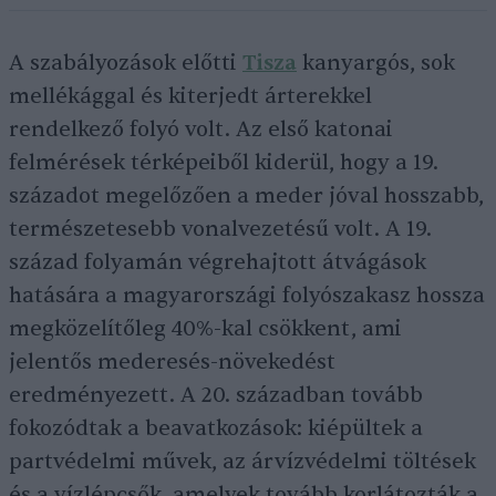
A szabályozások előtti
Tisza
kanyargós, sok
mellékággal és kiterjedt árterekkel
rendelkező folyó volt. Az első katonai
felmérések térképeiből kiderül, hogy a 19.
századot megelőzően a meder jóval hosszabb,
természetesebb vonalvezetésű volt. A 19.
század folyamán végrehajtott átvágások
hatására a magyarországi folyószakasz hossza
megközelítőleg 40%-kal csökkent, ami
jelentős mederesés-növekedést
eredményezett. A 20. században tovább
fokozódtak a beavatkozások: kiépültek a
partvédelmi művek, az árvízvédelmi töltések
és a vízlépcsők, amelyek tovább korlátozták a