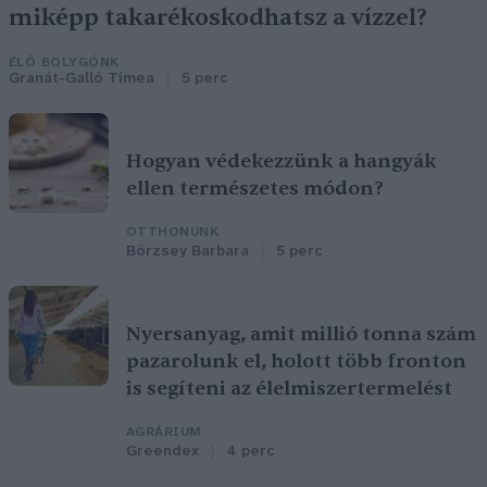
miképp takarékoskodhatsz a vízzel?
ÉLŐ BOLYGÓNK
Granát-Galló Tímea
5 perc
Hogyan védekezzünk a hangyák
ellen természetes módon?
OTTHONUNK
Börzsey Barbara
5 perc
Nyersanyag, amit millió tonna szám
pazarolunk el, holott több fronton
is segíteni az élelmiszertermelést
AGRÁRIUM
Greendex
4 perc