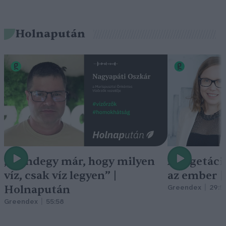
Holnapután
„Mindegy már, hogy milyen
A vegetáci
víz, csak víz legyen” |
az ember 
Holnapután
Greendex
29:5
Greendex
55:58