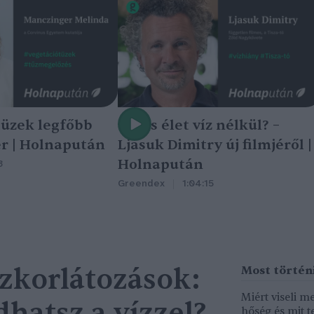
tüzek legfőbb
Nincs élet víz nélkül? –
r | Holnapután
Ljasuk Dimitry új filmjéről |
Holnapután
3
Greendex
1:04:15
ízkorlátozások:
Miért viseli m
hatsz a vízzel?
hőség és mit t