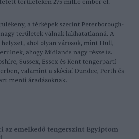
tetett területeken 275 millió ember él.
érülékeny, a térképek szerint Peterborough-
 nagy területek válnak lakhatatlanná. A
helyzet, ahol olyan városok, mint Hull,
kerülnek, ahogy Midlands nagy része is.
shire, Sussex, Essex és Kent tengerparti
gerben, valamint a skóciai Dundee, Perth és
part menti áradásoknak.
i az emelkedő tengerszint Egyiptom
t