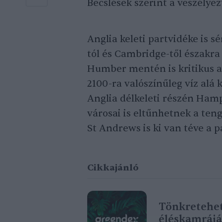
Becslések szerint a veszélyez
Anglia keleti partvidéke is s
tól és Cambridge-től északra
Humber mentén is kritikus a 
2100-ra valószínűleg víz alá 
Anglia délkeleti részén Hamp
városai is eltűnhetnek a ten
St Andrews is ki van téve a 
Cikkajánló
Tönkretehet
éléskamrájá