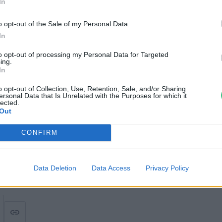
In
emben növekszik, a
o opt-out of the Sale of my Personal Data.
k szerint 2100-ig
In
méterrel emelkedhet
to opt-out of processing my Personal Data for Targeted
ing.
In
émia.
o opt-out of Collection, Use, Retention, Sale, and/or Sharing
ersonal Data that Is Unrelated with the Purposes for which it
lected.
a ezeket az értékeket jelentősen
Out
CONFIRM
Data Deletion
Data Access
Privacy Policy