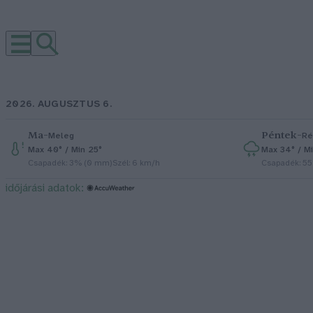
2026. AUGUSZTUS 6.
Ma
–
Péntek
–
Meleg
Ré
Max 40° / Min 25°
Max 34° / Mi
Csapadék: 3% (0 mm)
Szél: 6 km/h
Csapadék: 5
időjárási adatok: