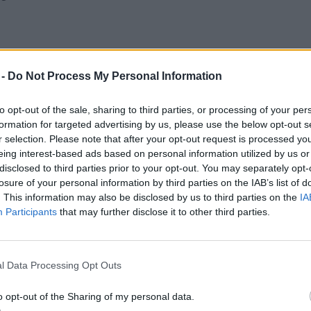
 -
Do Not Process My Personal Information
se szerint Európa más országaiban is
to opt-out of the sale, sharing to third parties, or processing of your per
 Belgium, Németország, Észak-
formation for targeted advertising by us, please use the below opt-out s
e 2100-ra víz alá kerül – állítja a
r selection. Please note that after your opt-out request is processed y
eing interest-based ads based on personal information utilized by us or
disclosed to third parties prior to your opt-out. You may separately opt-
losure of your personal information by third parties on the IAB’s list of
. This information may also be disclosed by us to third parties on the
IA
3 óta gyorsul. A brit székhelyű Royal
Participants
that may further disclose it to other third parties.
tizedben az átlagos emelkedés mértéke
l Data Processing Opt Outs
o opt-out of the Sharing of my personal data.
vegházhatású gázok