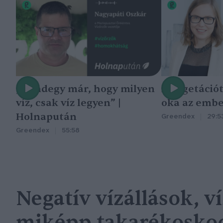
„Mindegy már, hogy milyen
A vegetáció
víz, csak víz legyen” |
oka az embe
Holnapután
Greendex
29:5
Greendex
55:58
Negatív vízállások, v
miképp takarékoskod