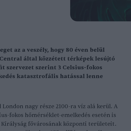
eget az a veszély, hogy 80 éven belül
Central által közzétett térképek lesújtó
t szervezet szerint 3 Celsius-fokos
edés katasztrofális hatással lenne
l London nagy része 2100-ra víz alá kerül. A
sius-fokos hőmérséklet-emelkedés esetén is
 Királyság fővárosának központi területeit.