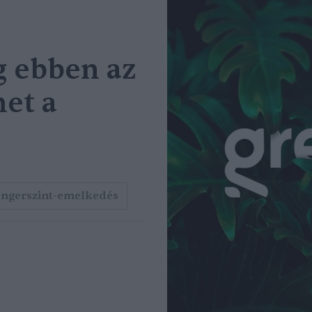
g ebben az
et a
engerszint-emelkedés