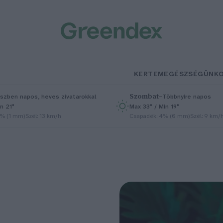
KERTEM
EGÉSZSÉGÜNK
Szombat
–
szben napos, heves zivatarokkal
Többnyire napos
n 21°
Max 33° / Min 19°
5% (1 mm)
Szél: 13 km/h
Csapadék: 4% (0 mm)
Szél: 9 km/