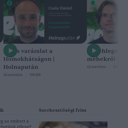
Nincs varázslat a
A méhlegelő 
Homokhátságon |
méhekről szól
Holnapután
Greendex
46:47
Greendex
50:00
eg az embert a
ehetünk ellene?