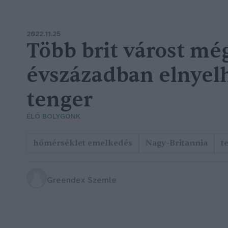
2022.11.25
Több brit várost mé
évszázadban elnyelh
tenger
ÉLŐ BOLYGÓNK
hőmérséklet emelkedés
Nagy-Britannia
t
Greendex Szemle