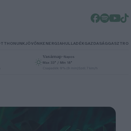
OTTHONUNK
JÖVŐNK
ENERGIA
HULLADÉK
GAZDASÁG
GASZTRO
Vasárnap
–
Napos
Max 33° / Min 18°
h
Csapadék: 0% (0 mm)
Szél: 7 km/h