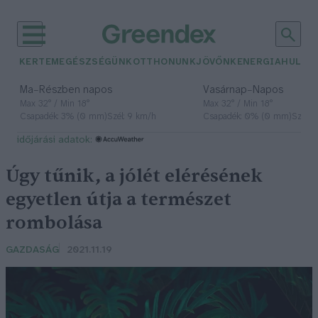
KERTEM
EGÉSZSÉGÜNK
OTTHONUNK
JÖVŐNK
ENERGIA
HULLA
–
–
Ma
Részben napos
Vasárnap
Napos
Max 32° / Min 18°
Max 32° / Min 18°
Csapadék: 3% (0 mm)
Szél: 9 km/h
Csapadék: 0% (0 mm)
Szél: 
időjárási adatok:
Úgy tűnik, a jólét elérésének
egyetlen útja a természet
rombolása
GAZDASÁG
2021.11.19