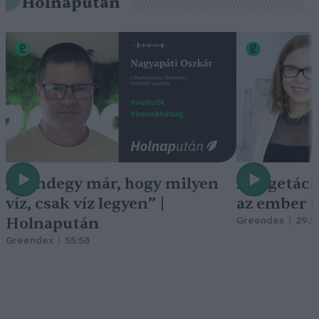
Holnapután
„Mindegy már, hogy milyen
A vegetáci
víz, csak víz legyen” |
az ember 
Holnapután
Greendex
29:5
Greendex
55:58