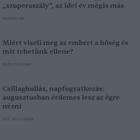
„szuperaszály”, az idei év mégis más
AGRÁRIUM
Miért viseli meg az embert a hőség és
mit tehetünk ellene?
EGÉSZSÉGÜNK
Csillaghullás, napfogyatkozás:
augusztusban érdemes lesz az égre
nézni
ÉLŐ BOLYGÓNK