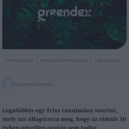
életszínvonal
természeti erőforrások
túlhasználat
Greendex Szemle
Legalábbis egy friss tanulmány szerint,
mely azt állapította meg, hogy az elmúlt 30
évben egyetlen ország sem tudta