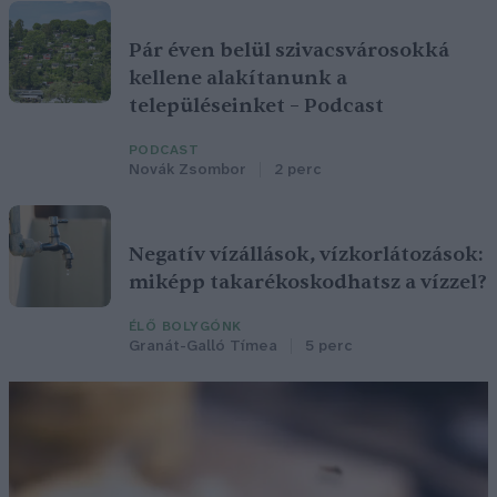
Pár éven belül szivacsvárosokká
kellene alakítanunk a
településeinket – Podcast
PODCAST
Novák Zsombor
2 perc
Negatív vízállások, vízkorlátozások:
miképp takarékoskodhatsz a vízzel?
ÉLŐ BOLYGÓNK
Granát-Galló Tímea
5 perc