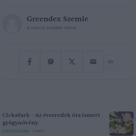
Greendex Szemle
A szerző további cikkei
Cickafark – Az évezredek óta ismert
gyógynövény
1 perc
EGÉSZSÉGÜNK