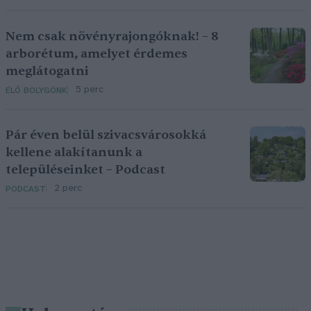
Nem csak növényrajongóknak! – 8
arborétum, amelyet érdemes
meglátogatni
5 perc
ÉLŐ BOLYGÓNK
Pár éven belül szivacsvárosokká
kellene alakítanunk a
településeinket – Podcast
2 perc
PODCAST