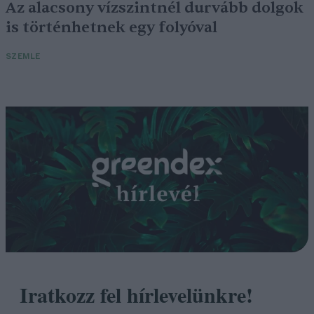
Az alacsony vízszintnél durvább dolgok
is történhetnek egy folyóval
SZEMLE
Iratkozz fel hírlevelünkre!