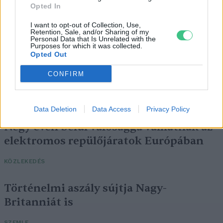
Opted In
I want to opt-out of Collection, Use,
Retention, Sale, and/or Sharing of my
Personal Data that Is Unrelated with the
Purposes for which it was collected.
Opted Out
CONFIRM
Data Deletion
Data Access
Privacy Policy
Négy éven belül valósággá válhatnak az
elektromos repülőjáratok Európában
KÖZLEKEDÉS
Történelmi aszály sújtja Nagy-
Britanniát is
SZEMLE