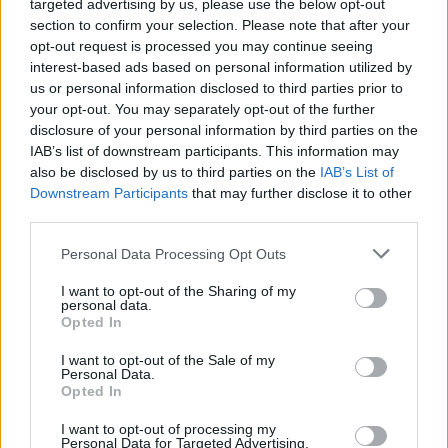
targeted advertising by us, please use the below opt-out
section to confirm your selection. Please note that after your
opt-out request is processed you may continue seeing
interest-based ads based on personal information utilized by
us or personal information disclosed to third parties prior to
Ezt a növényt már az őskorban is ismerték, a népi gyógyászatban
your opt-out. You may separately opt-out of the further
pedig ma is számos betegség ellen használják.
disclosure of your personal information by third parties on the
IAB’s list of downstream participants. This information may
also be disclosed by us to third parties on the
IAB’s List of
Downstream Participants
that may further disclose it to other
Születésnapi programokkal várja a
third parties.
hétvégén a közönséget a 160 éves
Fővárosi Állatkert
Personal Data Processing Opt Outs
ÉLŐ BOLYGÓNK
I want to opt-out of the Sharing of my
personal data.
Opted In
Szedd magad őszibarack: itt vannak
I want to opt-out of the Sale of my
a legjobb lelőhelyek!
Personal Data.
Opted In
SZEMLE
I want to opt-out of processing my
Personal Data for Targeted Advertising.