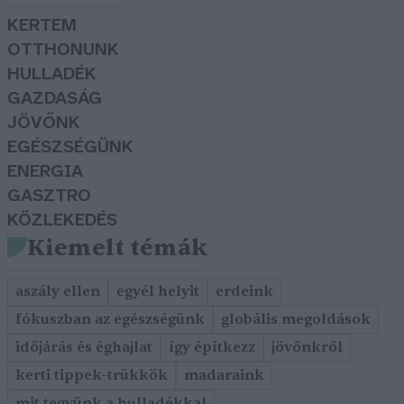
KERTEM
OTTHONUNK
HULLADÉK
GAZDASÁG
JÖVŐNK
EGÉSZSÉGÜNK
ENERGIA
GASZTRO
KÖZLEKEDÉS
Kiemelt témák
aszály ellen
egyél helyit
erdeink
fókuszban az egészségünk
globális megoldások
időjárás és éghajlat
így építkezz
jövőnkről
kerti tippek-trükkök
madaraink
mit tegyünk a hulladékkal