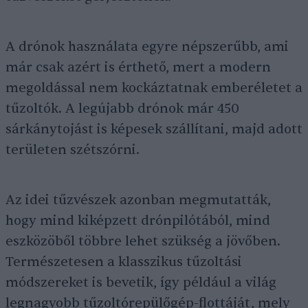
A drónok használata egyre népszerűbb, ami
már csak azért is érthető, mert a modern
megoldással nem kockáztatnak emberéletet a
tűzoltók. A legújabb drónok már 450
sárkánytojást is képesek szállítani, majd adott
területen szétszórni.
Az idei tűzvészek azonban megmutatták,
hogy mind kiképzett drónpilótából, mind
eszközöből többre lehet szükség a jövőben.
Természetesen a klasszikus tűzoltási
módszereket is bevetik, így például a világ
legnagyobb tűzoltórepülőgép-flottáját, mely