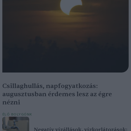
Csillaghullás, napfogyatkozás:
augusztusban érdemes lesz az égre
nézni
ÉLŐ BOLYGÓNK
Negatív vízállások, vízkorlátozások: