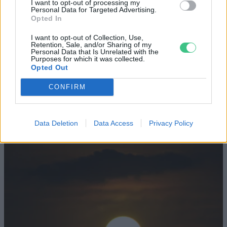
I want to opt-out of processing my
ENERGIA
Personal Data for Targeted Advertising.
Opted In
Minden évszázadra jutott egy
I want to opt-out of Collection, Use,
„szuperaszály”, az idei év mégis más
Retention, Sale, and/or Sharing of my
Personal Data that Is Unrelated with the
Purposes for which it was collected.
Opted Out
AGRÁRIUM
CONFIRM
Miért viseli meg az embert a hőség és
mit tehetünk ellene?
Data Deletion
Data Access
Privacy Policy
EGÉSZSÉGÜNK