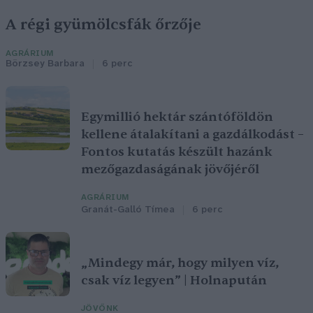
A régi gyümölcsfák őrzője
AGRÁRIUM
Börzsey Barbara
6 perc
Egymillió hektár szántóföldön
kellene átalakítani a gazdálkodást –
Fontos kutatás készült hazánk
mezőgazdaságának jövőjéről
AGRÁRIUM
Granát-Galló Tímea
6 perc
„Mindegy már, hogy milyen víz,
csak víz legyen” | Holnapután
JÖVŐNK