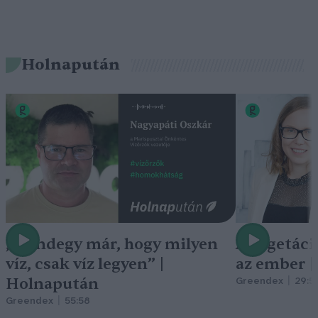
Holnapután
„Mindegy már, hogy milyen
A vegetáci
víz, csak víz legyen” |
az ember 
Holnapután
Greendex
29:5
Greendex
55:58