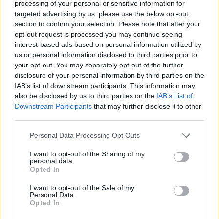
Elképesztő felvétel mutatja meg,
processing of your personal or sensitive information for
mekkora a különbség az áradó és a
targeted advertising by us, please use the below opt-out
section to confirm your selection. Please note that after your
kiszáradó Duna között
opt-out request is processed you may continue seeing
interest-based ads based on personal information utilized by
ÉLŐ BOLYGÓNK
us or personal information disclosed to third parties prior to
your opt-out. You may separately opt-out of the further
disclosure of your personal information by third parties on the
IAB’s list of downstream participants. This information may
also be disclosed by us to third parties on the
IAB’s List of
Downstream Participants
that may further disclose it to other
third parties.
Personal Data Processing Opt Outs
I want to opt-out of the Sharing of my
personal data.
Opted In
Még Paks kiesését is áthidalhatná a
I want to opt-out of the Sale of my
Personal Data.
megfelelő energiatárolás
Opted In