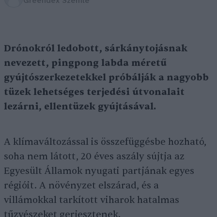
Greendex Szemle
Drónokról ledobott, sárkánytojásnak
nevezett, pingpong labda méretű
gyújtószerkezetekkel próbálják a nagyobb
tüzek lehetséges terjedési útvonalait
lezárni, ellentüzek gyújtásával.
A klímaváltozással is összefüggésbe hozható,
soha nem látott, 20 éves aszály sújtja az
Egyesült Államok nyugati partjának egyes
régióit. A növényzet elszárad, és a
villámokkal tarkított viharok hatalmas
tűzvészeket gerjesztenek.