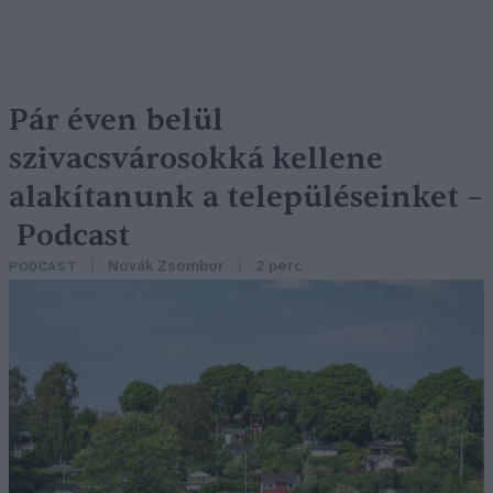
Pár éven belül
szivacsvárosokká kellene
alakítanunk a településeinket –
Podcast
Novák Zsombor
2 perc
PODCAST