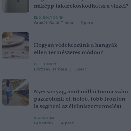
miképp takarékoskodhatsz a vízzel?
ÉLŐ BOLYGÓNK
Granát-Galló Tímea
5 perc
Hogyan védekezzünk a hangyák
ellen természetes módon?
OTTHONUNK
Börzsey Barbara
5 perc
Nyersanyag, amit millió tonna szám
pazarolunk el, holott több fronton
is segíteni az élelmiszertermelést
AGRÁRIUM
Greendex
4 perc