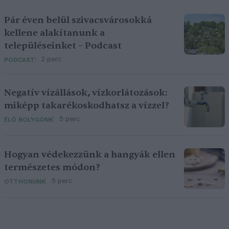
Pár éven belül szivacsvárosokká
kellene alakítanunk a
településeinket – Podcast
2 perc
PODCAST
Negatív vízállások, vízkorlátozások:
miképp takarékoskodhatsz a vízzel?
5 perc
ÉLŐ BOLYGÓNK
Hogyan védekezzünk a hangyák ellen
természetes módon?
5 perc
OTTHONUNK