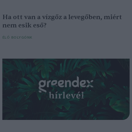
Ha ott van a vízgőz a levegőben, miért
nem esik eső?
ÉLŐ BOLYGÓNK