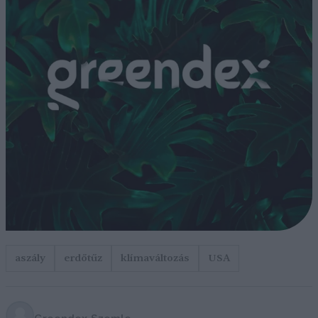
aszály
erdőtűz
klímaváltozás
USA