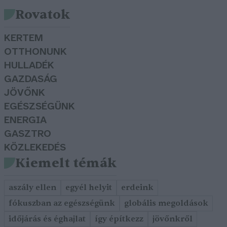
Rovatok
KERTEM
OTTHONUNK
HULLADÉK
GAZDASÁG
JÖVŐNK
EGÉSZSÉGÜNK
ENERGIA
GASZTRO
KÖZLEKEDÉS
Kiemelt témák
aszály ellen
egyél helyit
erdeink
fókuszban az egészségünk
globális megoldások
időjárás és éghajlat
így építkezz
jövőnkről