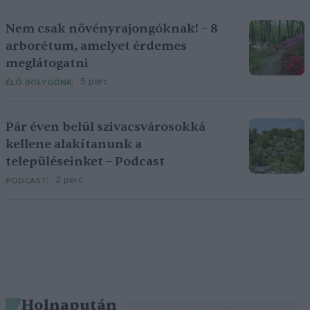
Nem csak növényrajongóknak! – 8
arborétum, amelyet érdemes
meglátogatni
5 perc
ÉLŐ BOLYGÓNK
Pár éven belül szivacsvárosokká
kellene alakítanunk a
településeinket – Podcast
2 perc
PODCAST
Holnapután