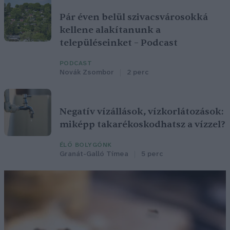
Pár éven belül szivacsvárosokká
kellene alakítanunk a
településeinket – Podcast
PODCAST
Novák Zsombor
2 perc
Negatív vízállások, vízkorlátozások:
miképp takarékoskodhatsz a vízzel?
ÉLŐ BOLYGÓNK
Granát-Galló Tímea
5 perc