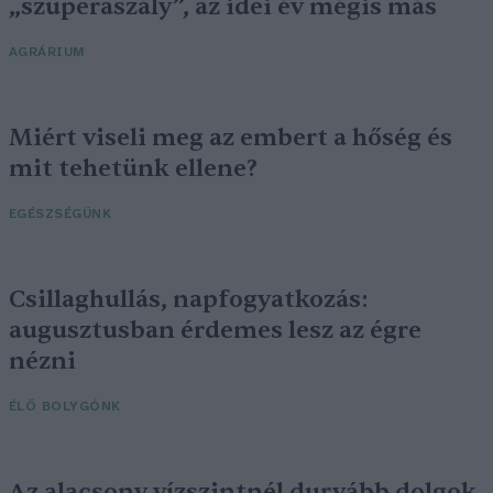
„szuperaszály”, az idei év mégis más
AGRÁRIUM
Miért viseli meg az embert a hőség és
mit tehetünk ellene?
EGÉSZSÉGÜNK
Csillaghullás, napfogyatkozás:
augusztusban érdemes lesz az égre
nézni
ÉLŐ BOLYGÓNK
Az alacsony vízszintnél durvább dolgok