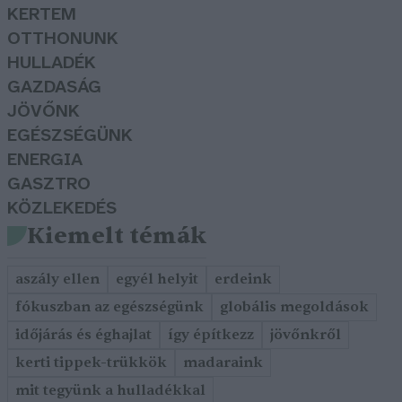
KERTEM
OTTHONUNK
HULLADÉK
GAZDASÁG
JÖVŐNK
EGÉSZSÉGÜNK
ENERGIA
GASZTRO
KÖZLEKEDÉS
Kiemelt témák
aszály ellen
egyél helyit
erdeink
fókuszban az egészségünk
globális megoldások
időjárás és éghajlat
így építkezz
jövőnkről
kerti tippek-trükkök
madaraink
mit tegyünk a hulladékkal