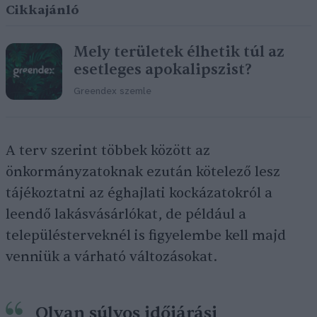
Cikkajánló
Mely területek élhetik túl az
esetleges apokalipszist?
Greendex szemle
A terv szerint többek között az
önkormányzatoknak ezután kötelező lesz
tájékoztatni az éghajlati kockázatokról a
leendő lakásvásárlókat, de például a
településterveknél is figyelembe kell majd
venniük a várható változásokat.
Olyan súlyos időjárási