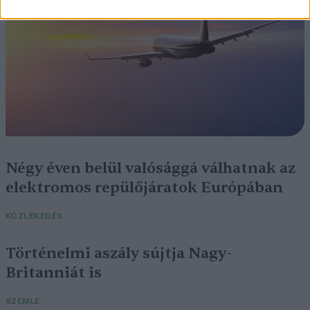
Négy éven belül valósággá válhatnak az
elektromos repülőjáratok Európában
KÖZLEKEDÉS
Történelmi aszály sújtja Nagy-
Britanniát is
SZEMLE