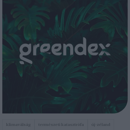
klímaválság
természeti katasztrófa
új-zéland