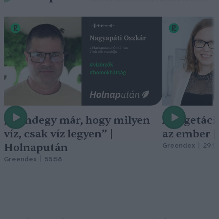
„Mindegy már, hogy milyen
A vegetáci
víz, csak víz legyen” |
az ember 
Holnapután
Greendex
29:5
Greendex
55:58