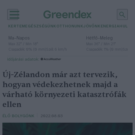
KERTEM
EGÉSZSÉGÜNK
OTTHONUNK
JÖVŐNK
ENERGIA
HULLA
–
–
Ma
Napos
Hétfő
Meleg
Max 32° / Min 18°
Max 36° / Min 21°
Csapadék: 0% (0 mm)
Szél: 6 km/h
Csapadék: 1% (0 mm)
Szél: 7
időjárási adatok:
Új-Zélandon már azt tervezik,
hogyan védekezhetnek majd a
várható környezeti katasztrófák
ellen
ÉLŐ BOLYGÓNK
2022.08.03