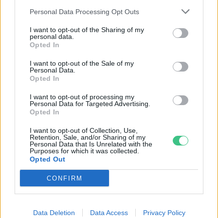
Personal Data Processing Opt Outs
I want to opt-out of the Sharing of my
personal data.
Opted In
Ezt a növényt már az őskorban is ismerték, a népi gyógyászatban
pedig ma is számos betegség ellen használják.
I want to opt-out of the Sale of my
Personal Data.
Opted In
Születésnapi programokkal várja a
I want to opt-out of processing my
hétvégén a közönséget a 160 éves
Personal Data for Targeted Advertising.
Opted In
Fővárosi Állatkert
I want to opt-out of Collection, Use,
ÉLŐ BOLYGÓNK
Retention, Sale, and/or Sharing of my
Personal Data that Is Unrelated with the
Purposes for which it was collected.
Szedd magad őszibarack: itt vannak
Opted Out
a legjobb lelőhelyek!
CONFIRM
SZEMLE
Data Deletion
Data Access
Privacy Policy