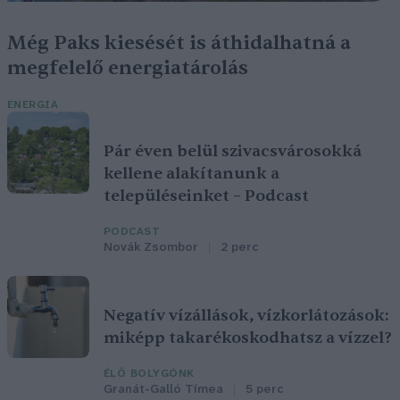
Még Paks kiesését is áthidalhatná a
megfelelő energiatárolás
ENERGIA
Pár éven belül szivacsvárosokká
kellene alakítanunk a
településeinket – Podcast
PODCAST
Novák Zsombor
2 perc
Negatív vízállások, vízkorlátozások:
miképp takarékoskodhatsz a vízzel?
ÉLŐ BOLYGÓNK
Granát-Galló Tímea
5 perc