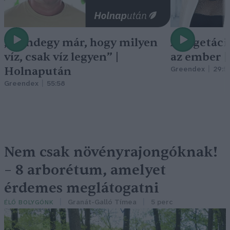
„Mindegy már, hogy milyen
A vegetáci
víz, csak víz legyen” |
az ember 
Holnapután
Greendex
29:5
Greendex
55:58
Nem csak növényrajongóknak!
– 8 arborétum, amelyet
érdemes meglátogatni
Granát-Galló Tímea
5 perc
ÉLŐ BOLYGÓNK