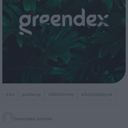
ESG
gazdaság
zöld kötvény
zöld pénzügyek
Greendex szemle