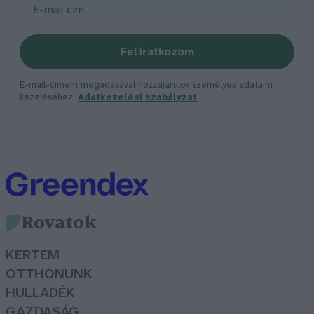
Feliratkozom
E-mail-címem megadásával hozzájárulok személyes adataim
kezeléséhez.
Adatkezelési szabályzat
Rovatok
KERTEM
OTTHONUNK
HULLADÉK
GAZDASÁG