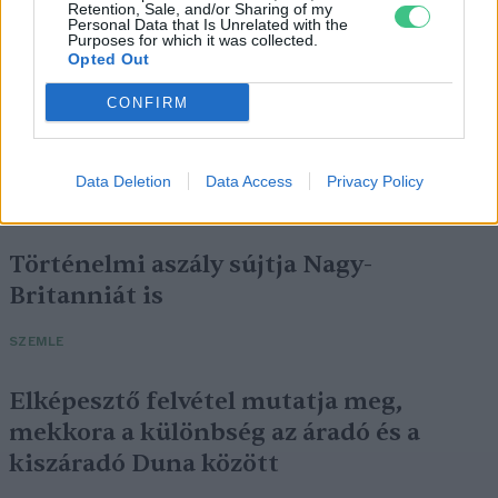
Retention, Sale, and/or Sharing of my
Personal Data that Is Unrelated with the
Purposes for which it was collected.
Opted Out
CONFIRM
Négy éven belül valósággá válhatnak az
elektromos repülőjáratok Európában
Data Deletion
Data Access
Privacy Policy
KÖZLEKEDÉS
Történelmi aszály sújtja Nagy-
Britanniát is
SZEMLE
Elképesztő felvétel mutatja meg,
mekkora a különbség az áradó és a
kiszáradó Duna között