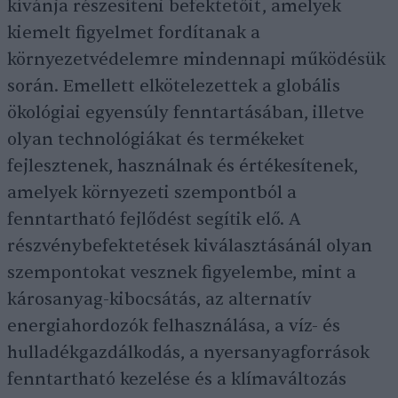
kívánja részesíteni befektetőit, amelyek
kiemelt figyelmet fordítanak a
környezetvédelemre mindennapi működésük
során. Emellett elkötelezettek a globális
ökológiai egyensúly fenntartásában, illetve
olyan technológiákat és termékeket
fejlesztenek, használnak és értékesítenek,
amelyek környezeti szempontból a
fenntartható fejlődést segítik elő. A
részvénybefektetések kiválasztásánál olyan
szempontokat vesznek figyelembe, mint a
károsanyag-kibocsátás, az alternatív
energiahordozók felhasználása, a víz- és
hulladékgazdálkodás, a nyersanyagforrások
fenntartható kezelése és a klímaváltozás