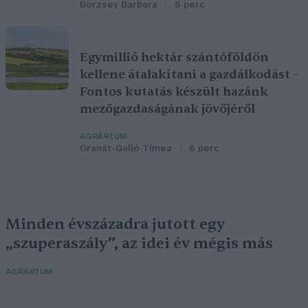
Börzsey Barbara
6 perc
Egymillió hektár szántóföldön
kellene átalakítani a gazdálkodást –
Fontos kutatás készült hazánk
mezőgazdaságának jövőjéről
AGRÁRIUM
Granát-Galló Tímea
6 perc
Minden évszázadra jutott egy
„szuperaszály”, az idei év mégis más
AGRÁRIUM