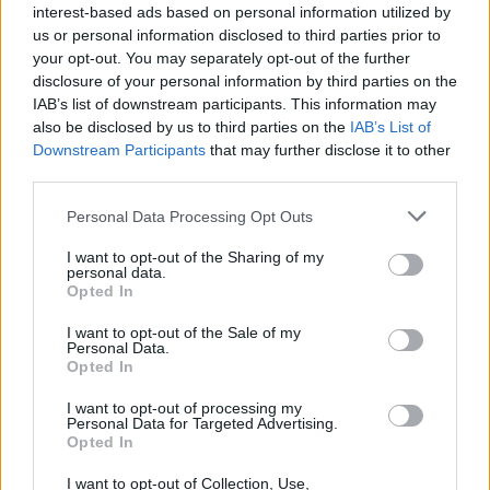
interest-based ads based on personal information utilized by
us or personal information disclosed to third parties prior to
your opt-out. You may separately opt-out of the further
Születésnapi programokkal várja a
disclosure of your personal information by third parties on the
hétvégén a közönséget a 160 éves
IAB’s list of downstream participants. This information may
Fővárosi Állatkert
also be disclosed by us to third parties on the
IAB’s List of
Downstream Participants
that may further disclose it to other
ÉLŐ BOLYGÓNK
third parties.
Personal Data Processing Opt Outs
Szedd magad őszibarack: itt vannak
a legjobb lelőhelyek!
I want to opt-out of the Sharing of my
personal data.
Opted In
SZEMLE
I want to opt-out of the Sale of my
Personal Data.
Opted In
I want to opt-out of processing my
Personal Data for Targeted Advertising.
Opted In
I want to opt-out of Collection, Use,