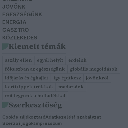
JÖVŐNK
EGÉSZSÉGÜNK
ENERGIA
GASZTRO
KÖZLEKEDÉS
Kiemelt témák
aszály ellen
egyél helyit
erdeink
fókuszban az egészségünk
globális megoldások
időjárás és éghajlat
így építkezz
jövőnkről
kerti tippek-trükkök
madaraink
mit tegyünk a hulladékkal
Szerkesztőség
Cookie tájékoztató
Adatkezelési szabályzat
Szerzői jogok
Impresszum