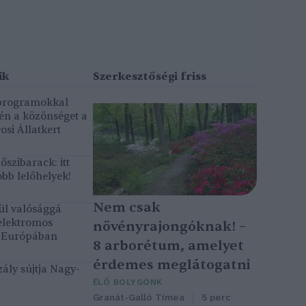
 programokkal
gén a közönséget a
osi Állatkert
szibarack: itt
bb lelőhelyek!
Nem csak
ül valósággá
elektromos
növényrajongóknak! –
k Európában
8 arborétum, amelyet
érdemes meglátogatni
ály sújtja Nagy-
ÉLŐ BOLYGÓNK
Granát-Galló Tímea
5 perc