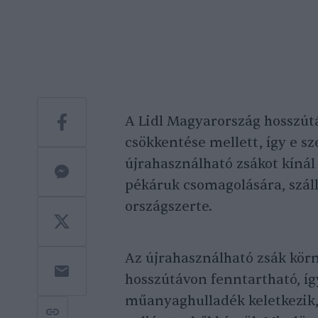
A Lidl Magyarország hosszút
csökkentése mellett, így e 
újrahasználható zsákot kínál
pékáruk csomagolására, szál
országszerte.
Az újrahasználható zsák kör
hosszútávon fenntartható, í
műanyaghulladék keletkezik,