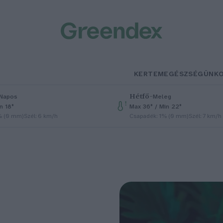
KERTEM
EGÉSZSÉGÜNK
Hétfő
–
Napos
Meleg
n 18°
Max 36° / Min 22°
% (0 mm)
Szél: 6 km/h
Csapadék: 1% (0 mm)
Szél: 7 km/h