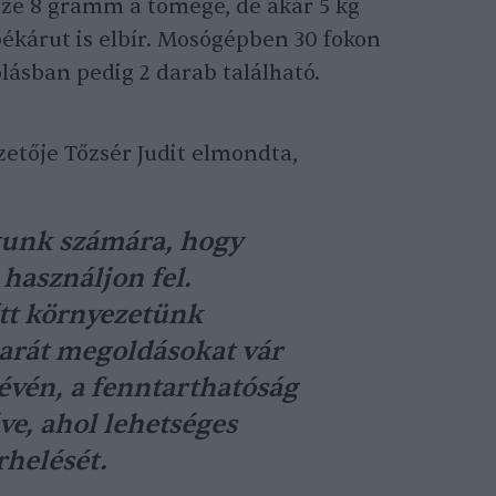
sze 8 gramm a tömege, de akár 5 kg
ékárut is elbír. Mosógépben 30 fokon
ásban pedig 2 darab található.
etője Tőzsér Judit elmondta,
atunk számára, hogy
használjon fel.
tt környezetünk
arát megoldásokat vár
évén, a fenntarthatóság
ve, ahol lehetséges
rhelését.