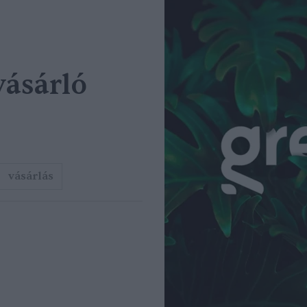
vásárló
vásárlás