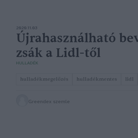
2020.11.03
Újrahasználható be
zsák a Lidl-től
HULLADÉK
hulladékmegelőzés
hulladékmentes
lidl
Greendex szemle