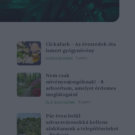
Cickafark – Az évezredek óta
ismert gyógynövény
1 perc
EGÉSZSÉGÜNK
Nem csak
növényrajongóknak! – 8
arborétum, amelyet érdemes
meglátogatni
5 perc
ÉLŐ BOLYGÓNK
Pár éven belül
szivacsvárosokká kellene
alakítanunk a településeinket