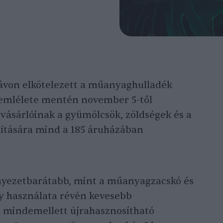
ávon elkötelezett a műanyaghulladék
szemlélete mentén november 5-től
 vásárlóinak a gyümölcsök, zöldségek és a
lítására mind a 185 áruházában
nyezetbarátabb, mint a műanyagzacskó és
gy használata révén kevesebb
 mindemellett újrahasznosítható