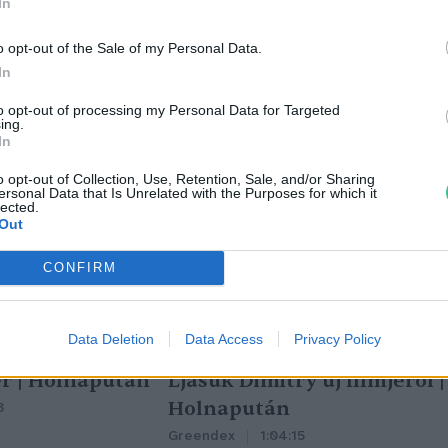
In
o opt-out of the Sale of my Personal Data.
In
to opt-out of processing my Personal Data for Targeted
ing.
In
o opt-out of Collection, Use, Retention, Sale, and/or Sharing
ersonal Data that Is Unrelated with the Purposes for which it
lected.
Out
CONFIRM
Data Deletion
Data Access
Privacy Policy
tüzek legfőbb
Nincs élet víz nélkül? –
r | Holnapután
Ljasuk Dimitry új filmjéről |
Holnapután
3
Greendex
1:04:15