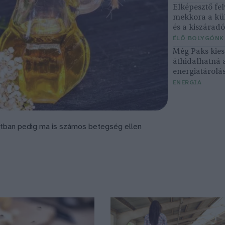
Elképesztő fel
mekkora a kü
és a kiszárad
ÉLŐ BOLYGÓNK
Még Paks kiesé
áthidalhatná 
energiatárolá
ENERGIA
zatban pedig ma is számos betegség ellen