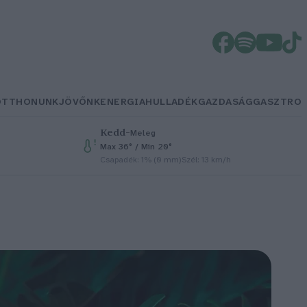
OTTHONUNK
JÖVŐNK
ENERGIA
HULLADÉK
GAZDASÁG
GASZTRO
Kedd
–
Meleg
Max 36° / Min 20°
Csapadék: 1% (0 mm)
Szél: 13 km/h