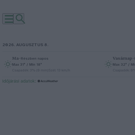
2026. AUGUSZTUS 8.
Ma
–
Vasárnap
–
Részben napos
Max 31° / Min 18°
Max 32° / Mi
Csapadék: 3% (0 mm)
Szél: 13 km/h
Csapadék: 0
időjárási adatok: