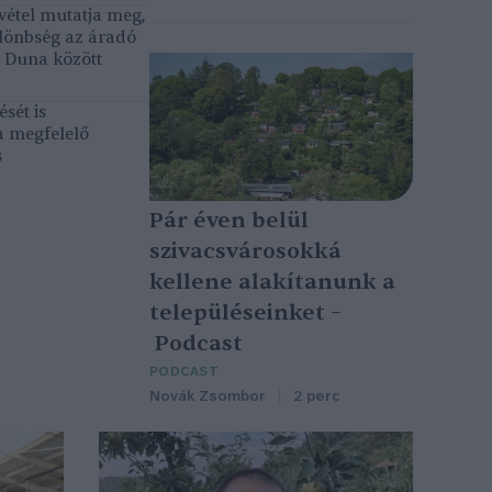
vétel mutatja meg,
lönbség az áradó
ó Duna között
sét is
a megfelelő
s
Pár éven belül
szivacsvárosokká
kellene alakítanunk a
településeinket –
Podcast
PODCAST
Novák Zsombor
2 perc