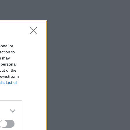
sonal or
ection to
ou may
 personal
out of the
 downstream
B’s List of