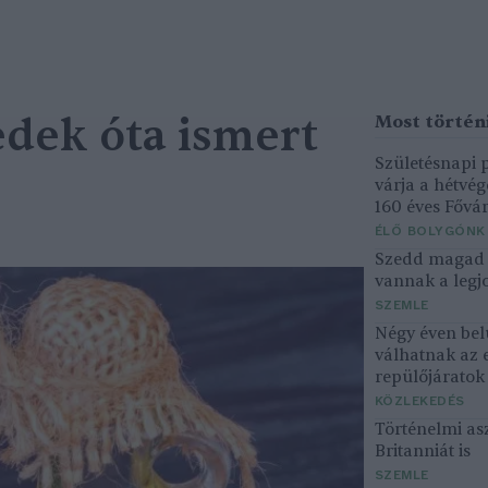
edek óta ismert
Születésnapi
várja a hétvé
160 éves Fővár
ÉLŐ BOLYGÓNK
Szedd magad ő
vannak a legjo
SZEMLE
Négy éven bel
válhatnak az 
repülőjárato
KÖZLEKEDÉS
Történelmi asz
Britanniát is
SZEMLE