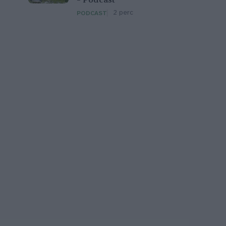
– Podcast
2 perc
PODCAST