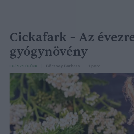
Cickafark – Az évezr
gyógynövény
Börzsey Barbara
1 perc
EGÉSZSÉGÜNK