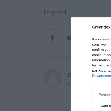
(
origo.hu
)
Greendex
If you wish 
sensitive in
confirm you
continue se
information 
further disc
participants
Greendex szem
Downstream 
A szerző további cikkei
Persona
I want t