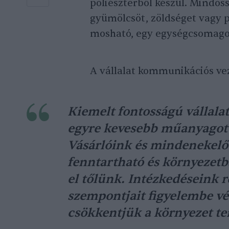
poliészterből készül. Mindös
gyümölcsöt, zöldséget vagy p
mosható, egy egységcsomagol
A vállalat kommunikációs vez
Kiemelt fontosságú vállal
egyre kevesebb műanyagot 
Vásárlóink és mindenekelő
fenntartható és környezetb
el tőlünk. Intézkedéseink r
szempontjait figyelembe vé
csökkentjük a környezet te