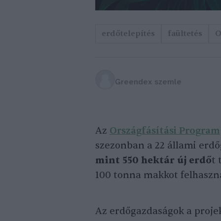
erdőtelepítés
faültetés
O
Greendex szemle
Az
Országfásítási Program
szezonban a 22 állami erdő
mint 550 hektár új erdő
t 
100 tonna makkot felhaszn
Az erdőgazdaságok a proje