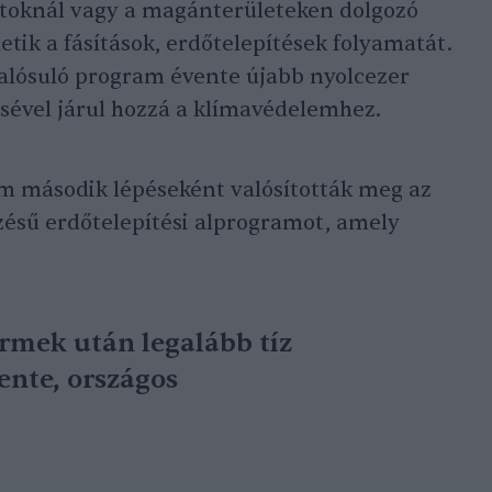
atoknál vagy a magánterületeken dolgozó
ik a fásítások, erdőtelepítések folyamatát.
lósuló program évente újabb nyolcezer
sével járul hozzá a klímavédelemhez.
m második lépéseként valósították meg az
ésű erdőtelepítési alprogramot, amely
rmek után legalább tíz
ente, országos