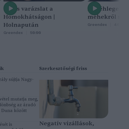
Nincs varázslat a
A méhlegelő 
Homokhátságon |
méhekről szól
Holnapután
Greendex
46:47
Greendex
50:00
ály sújtja Nagy-
vétel mutatja meg,
lönbség az áradó
ó Duna között
Negatív vízállások,
sét is