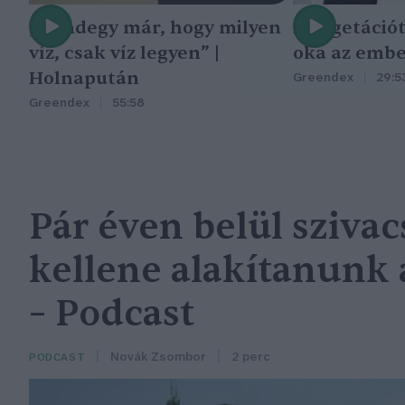
„Mindegy már, hogy milyen
A vegetáció
víz, csak víz legyen” |
oka az embe
Holnapután
Greendex
29:5
Greendex
55:58
Pár éven belül sziva
kellene alakítanunk 
– Podcast
Novák Zsombor
2 perc
PODCAST