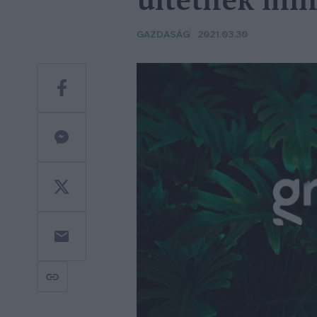
ültetnek min
GAZDASÁG
2021.03.30