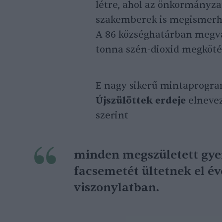
létre, ahol az önkormányz
szakemberek is megismerhet
A 86 községhatárban megva
tonna szén-dioxid megköté
E nagy sikerű mintaprogra
Újszülöttek erdeje
elnevez
szerint
minden megszületett gye
facsemetét ültetnek el év
viszonylatban.