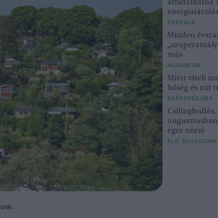
áthidalhatná 
energiatárolá
ENERGIA
Minden évszáz
„szuperaszály”
más
AGRÁRIUM
Miért viseli m
hőség és mit t
EGÉSZSÉGÜNK
Csillaghullás
augusztusban 
égre nézni
ÉLŐ BOLYGÓNK
tünk.