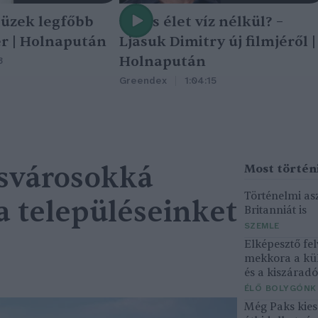
tüzek legfőbb
Nincs élet víz nélkül? –
r | Holnapután
Ljasuk Dimitry új filmjéről |
Holnapután
3
Greendex
1:04:15
csvárosokká
Történelmi asz
a településeinket
Britanniát is
SZEMLE
Elképesztő fel
mekkora a kü
és a kiszárad
ÉLŐ BOLYGÓNK
Még Paks kiesé