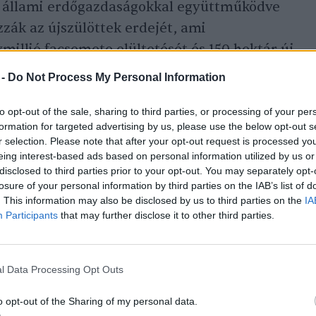
 állami erdőgazdaságokkal együttműködve
ák az újszülöttek erdejét, ami
illió facsemete elültetését és 150 hektár új
agyarország területén.
 -
Do Not Process My Personal Information
to opt-out of the sale, sharing to third parties, or processing of your per
bay.com
)
formation for targeted advertising by us, please use the below opt-out s
r selection. Please note that after your opt-out request is processed y
eing interest-based ads based on personal information utilized by us or
disclosed to third parties prior to your opt-out. You may separately opt-
losure of your personal information by third parties on the IAB’s list of
. This information may also be disclosed by us to third parties on the
IA
Participants
that may further disclose it to other third parties.
l Data Processing Opt Outs
emle
o opt-out of the Sharing of my personal data.