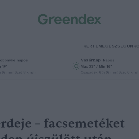
KERTEM
EGÉSZSÉGÜNK
Vasárnap
–
öbbnyire napos
Napos
n 19°
Max 33° / Min 18°
% (0 mm)
Szél: 9 km/h
Csapadék: 0% (0 mm)
Szél: 6 km/
erdeje – facsemetéket