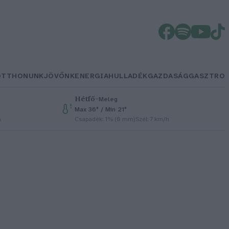
OTTHONUNK
JÖVŐNK
ENERGIA
HULLADÉK
GAZDASÁG
GASZTRO
Hétfő
–
Meleg
Max 36° / Min 21°
h
Csapadék: 1% (0 mm)
Szél: 7 km/h