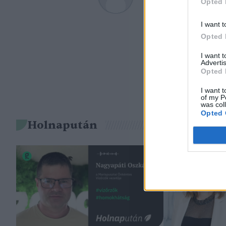
Opted 
A szerző további cikk
I want t
Opted 
I want 
Advertis
Opted 
I want t
of my P
was col
Opted 
Holnapután