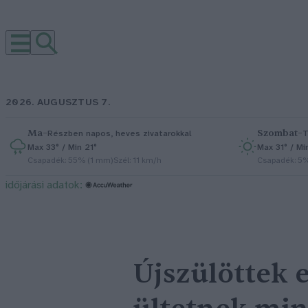
2026. AUGUSZTUS 7.
Ma
–
Szombat
–
Részben napos, heves zivatarokkal
T
Max 33° / Min 21°
Max 31° / Mi
Csapadék: 55% (1 mm)
Szél: 11 km/h
Csapadék: 5
időjárási adatok:
Újszülöttek 