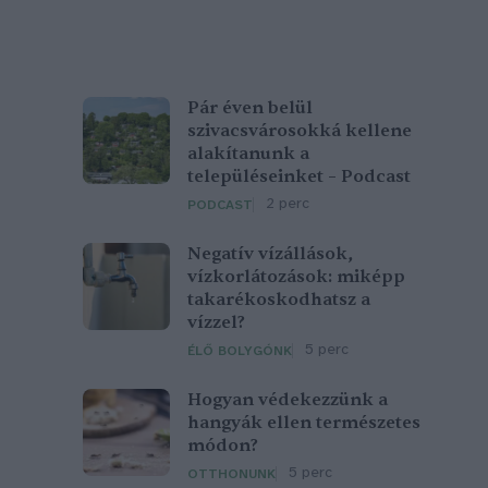
Pár éven belül
szivacsvárosokká kellene
alakítanunk a
településeinket – Podcast
2 perc
PODCAST
Negatív vízállások,
vízkorlátozások: miképp
takarékoskodhatsz a
vízzel?
5 perc
ÉLŐ BOLYGÓNK
Hogyan védekezzünk a
hangyák ellen természetes
módon?
5 perc
OTTHONUNK