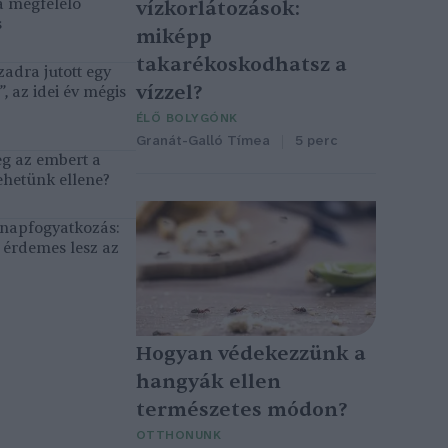
a megfelelő
vízkorlátozások:
s
miképp
takarékoskodhatsz a
adra jutott egy
vízzel?
, az idei év mégis
ÉLŐ BOLYGÓNK
Granát-Galló Tímea
5 perc
eg az embert a
ehetünk ellene?
, napfogyatkozás:
érdemes lesz az
Hogyan védekezzünk a
hangyák ellen
természetes módon?
OTTHONUNK