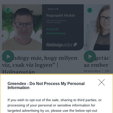
„Mindegy már, hogy milyen
A vegetáci
víz, csak víz legyen” |
az ember 
Holnapután
Greendex
29:5
Greendex
55:58
Greendex -
Do Not Process My Personal
Information
If you wish to opt-out of the sale, sharing to third parties, or
processing of your personal or sensitive information for
Cickafark – Az évezredek óta
targeted advertising by us, please use the below opt-out