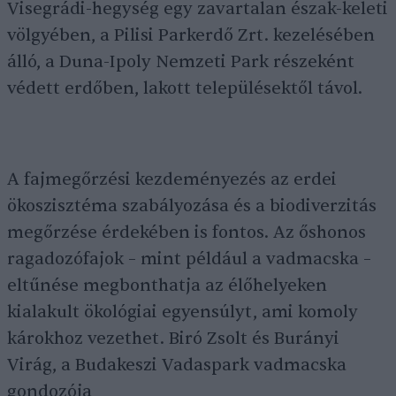
Visegrádi-hegység egy zavartalan észak-keleti
völgyében, a Pilisi Parkerdő Zrt. kezelésében
álló, a Duna-Ipoly Nemzeti Park részeként
védett erdőben, lakott településektől távol.
A fajmegőrzési kezdeményezés az erdei
ökoszisztéma szabályozása és a biodiverzitás
megőrzése érdekében is fontos. Az őshonos
ragadozófajok – mint például a vadmacska –
eltűnése megbonthatja az élőhelyeken
kialakult ökológiai egyensúlyt, ami komoly
károkhoz vezethet. Biró Zsolt és Burányi
Virág, a Budakeszi Vadaspark vadmacska
gondozója