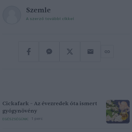
Szemle
A szerző további cikkei
Cickafark – Az évezredek óta ismert
gyógynövény
1 perc
EGÉSZSÉGÜNK