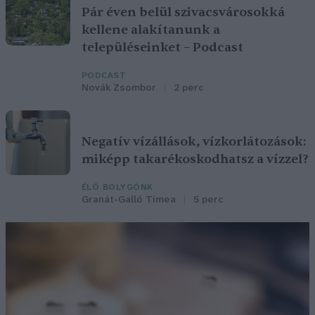
Pár éven belül szivacsvárosokká
kellene alakítanunk a
településeinket – Podcast
PODCAST
Novák Zsombor
2 perc
Negatív vízállások, vízkorlátozások:
miképp takarékoskodhatsz a vízzel?
ÉLŐ BOLYGÓNK
Granát-Galló Tímea
5 perc