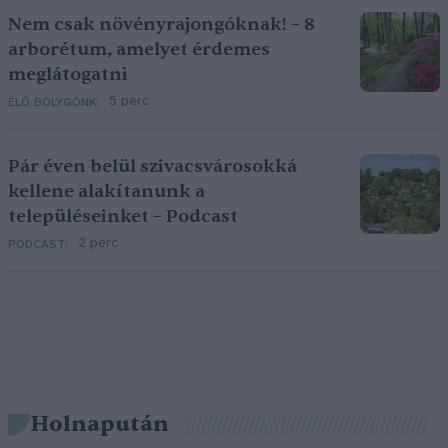
Nem csak növényrajongóknak! – 8
arborétum, amelyet érdemes
meglátogatni
5 perc
ÉLŐ BOLYGÓNK
Pár éven belül szivacsvárosokká
kellene alakítanunk a
településeinket – Podcast
2 perc
PODCAST
Holnapután