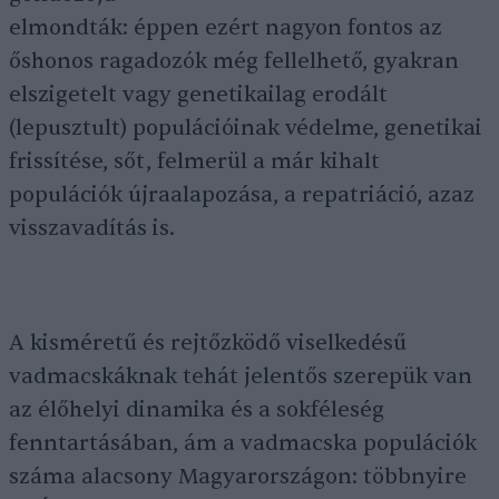
elmondták: éppen ezért nagyon fontos az
őshonos ragadozók még fellelhető, gyakran
elszigetelt vagy genetikailag erodált
(lepusztult) populációinak védelme, genetikai
frissítése, sőt, felmerül a már kihalt
populációk újraalapozása, a repatriáció, azaz
visszavadítás is.
A kisméretű és rejtőzködő viselkedésű
vadmacskáknak tehát jelentős szerepük van
az élőhelyi dinamika és a sokféleség
fenntartásában, ám a vadmacska populációk
száma alacsony Magyarországon: többnyire