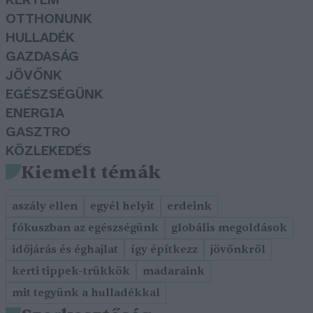
KERTEM
OTTHONUNK
HULLADÉK
GAZDASÁG
JÖVŐNK
EGÉSZSÉGÜNK
ENERGIA
GASZTRO
KÖZLEKEDÉS
Kiemelt témák
aszály ellen
egyél helyit
erdeink
fókuszban az egészségünk
globális megoldások
időjárás és éghajlat
így építkezz
jövőnkről
kerti tippek-trükkök
madaraink
mit tegyünk a hulladékkal