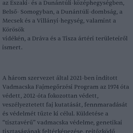
az Északi- és a Dunántúli-középhegységben,
Belső- Somogyban, a Dunántúli-dombság, a
Mecsek és a Villányi-hegység, valamint a
Körösök
vidékén, a Dráva és a Tisza ártéri területeiről
ismert.
A három szervezet által 2021-ben indított
Vadmacska Fajmegőrzési Program az 1974 óta
védett, 2012-óta fokozottan védett,
veszélyeztetett faj kutatását, fennmaradását
és védelmét tűzte ki célul. Küldetése a
“tisztavérű” vadmacska védelme, genetikai
tisztaságának feltérképezése, rejtőzködő