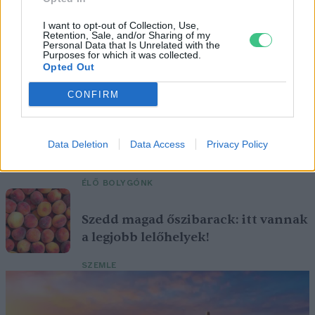
I want to opt-out of Collection, Use,
Retention, Sale, and/or Sharing of my
Personal Data that Is Unrelated with the
Purposes for which it was collected.
Ezt a növényt már az őskorban is ismerték, a népi gyógyászatban
Opted Out
pedig ma is számos betegség ellen használják.
CONFIRM
Születésnapi programokkal várja a
hétvégén a közönséget a 160 éves
Data Deletion
Data Access
Privacy Policy
Fővárosi Állatkert
ÉLŐ BOLYGÓNK
Szedd magad őszibarack: itt vannak
a legjobb lelőhelyek!
SZEMLE