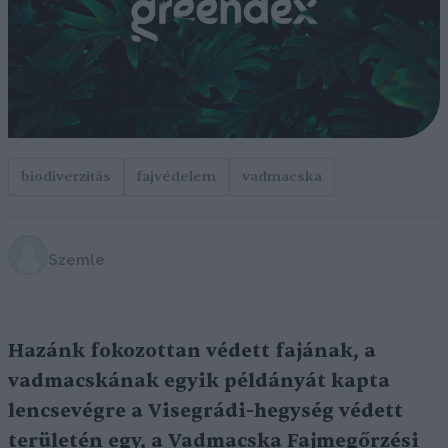
biodiverzitás
fajvédelem
vadmacska
Szemle
Hazánk fokozottan védett fajának, a
vadmacskának egyik példányát kapta
lencsevégre a Visegrádi-hegység védett
területén egy, a Vadmacska Fajmegőrzési