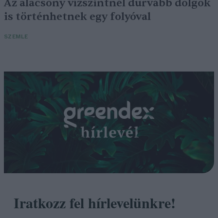
Az alacsony vízszintnél durvább dolgok
is történhetnek egy folyóval
SZEMLE
Iratkozz fel hírlevelünkre!