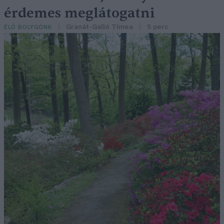
érdemes meglátogatni
Granát-Galló Tímea
5 perc
ÉLŐ BOLYGÓNK