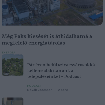
Még Paks kiesését is áthidalhatná a
megfelelő energiatárolás
ENERGIA
Pár éven belül szivacsvárosokká
kellene alakítanunk a
településeinket – Podcast
PODCAST
Novák Zsombor
2 perc