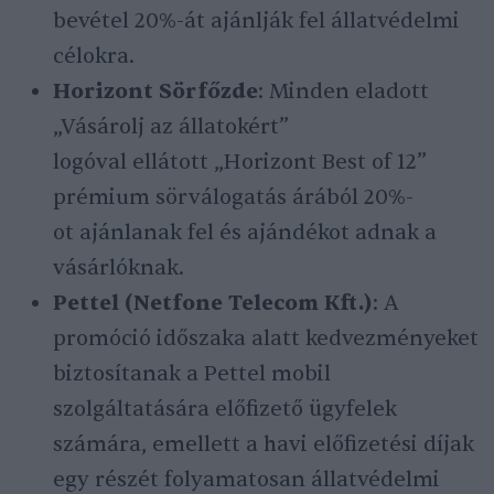
bevétel 20%-át ajánlják fel állatvédelmi
célokra.
Horizont Sörfőzde
: Minden eladott
„Vásárolj az állatokért”
logóval ellátott „Horizont Best of 12”
prémium sörválogatás árából 20%-
ot ajánlanak fel és ajándékot adnak a
vásárlóknak.
Pettel (Netfone Telecom Kft.)
: A
promóció időszaka alatt kedvezményeket
biztosítanak a Pettel mobil
szolgáltatására előfizető ügyfelek
számára, emellett a havi előfizetési díjak
egy részét folyamatosan állatvédelmi