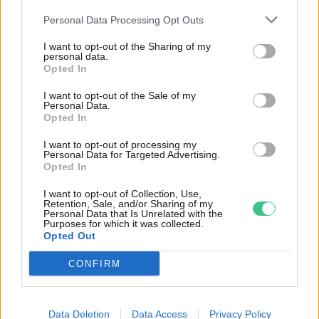
Alapítvány)
Personal Data Processing Opt Outs
Kiemelt kép: Canva
I want to opt-out of the Sharing of my
personal data.
Opted In
I want to opt-out of the Sale of my
Personal Data.
Greendex Szemle
Opted In
A szerző további cikkei
I want to opt-out of processing my
Personal Data for Targeted Advertising.
Opted In
I want to opt-out of Collection, Use,
Retention, Sale, and/or Sharing of my
Personal Data that Is Unrelated with the
Nem csak növényrajongóknak! – 8
Purposes for which it was collected.
Opted Out
arborétum, amelyet érdemes
meglátogatni
CONFIRM
5 perc
ÉLŐ BOLYGÓNK
Data Deletion
Data Access
Privacy Policy