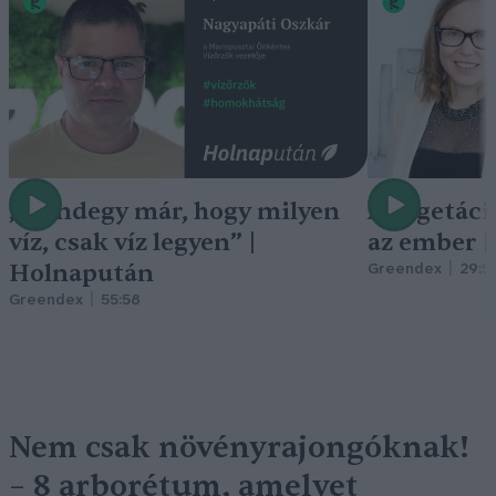
„Mindegy már, hogy milyen
A vegetáci
víz, csak víz legyen” |
az ember 
Holnapután
Greendex
29:5
Greendex
55:58
Nem csak növényrajongóknak!
– 8 arborétum, amelyet