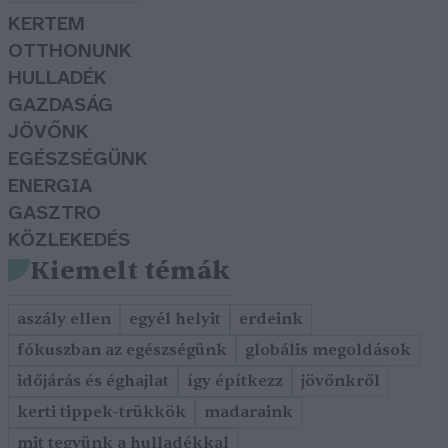
KERTEM
OTTHONUNK
HULLADÉK
GAZDASÁG
JÖVŐNK
EGÉSZSÉGÜNK
ENERGIA
GASZTRO
KÖZLEKEDÉS
Kiemelt témák
aszály ellen
egyél helyit
erdeink
fókuszban az egészségünk
globális megoldások
időjárás és éghajlat
így építkezz
jövőnkről
kerti tippek-trükkök
madaraink
mit tegyünk a hulladékkal