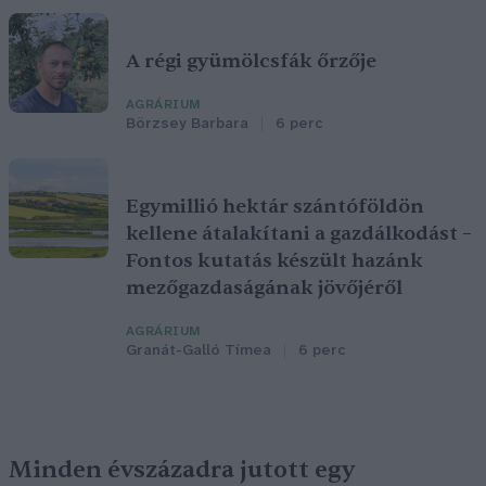
A régi gyümölcsfák őrzője
AGRÁRIUM
Börzsey Barbara
6 perc
Egymillió hektár szántóföldön
kellene átalakítani a gazdálkodást –
Fontos kutatás készült hazánk
mezőgazdaságának jövőjéről
AGRÁRIUM
Granát-Galló Tímea
6 perc
Minden évszázadra jutott egy