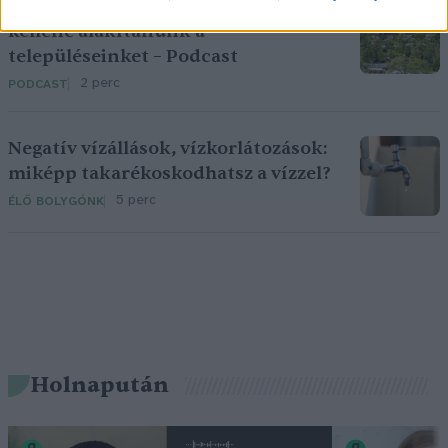
Pár éven belül szivacsvárosokká
kellene alakítanunk a
településeinket – Podcast
2 perc
PODCAST
Negatív vízállások, vízkorlátozások:
miképp takarékoskodhatsz a vízzel?
5 perc
ÉLŐ BOLYGÓNK
Holnapután