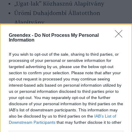
„Ugat-lak” Közhasznú Alapítvány
Ürömi Duhajdombi Állatotthon
Alapítvány
Greendex -
Do Not Process My Personal
Information
If you wish to opt-out of the sale, sharing to third parties, or
processing of your personal or sensitive information for
targeted advertising by us, please use the below opt-out
section to confirm your selection. Please note that after your
opt-out request is processed you may continue seeing
interest-based ads based on personal information utilized by
us or personal information disclosed to third parties prior to
your opt-out. You may separately opt-out of the further
További információk és részletek elérhetők a
disclosure of your personal information by third parties on the
kampány
hivatalos oldalán
.
IAB’s list of downstream participants. This information may
also be disclosed by us to third parties on the
IAB’s List of
Downstream Participants
that may further disclose it to other
third parties.
(forrás: Közös ügyünk az állatvédelem