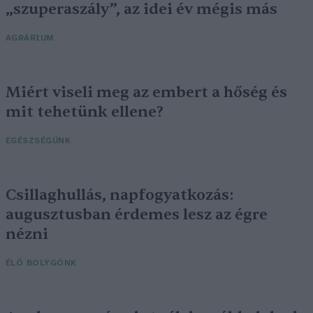
„szuperaszály”, az idei év mégis más
AGRÁRIUM
Miért viseli meg az embert a hőség és
mit tehetünk ellene?
EGÉSZSÉGÜNK
Csillaghullás, napfogyatkozás:
augusztusban érdemes lesz az égre
nézni
ÉLŐ BOLYGÓNK