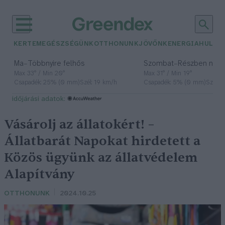
KERTEM
EGÉSZSÉGÜNK
OTTHONUNK
JÖVŐNK
ENERGIA
HULLA
–
–
Ma
Többnyire felhős
Szombat
Részben nap
Max 33° / Min 20°
Max 31° / Min 19°
Csapadék: 25% (0 mm)
Szél: 19 km/h
Csapadék: 5% (0 mm)
Szél: 
időjárási adatok:
Vásárolj az állatokért! –
Állatbarát Napokat hirdetett a
Közös ügyünk az állatvédelem
Alapítvány
OTTHONUNK
2024.10.25