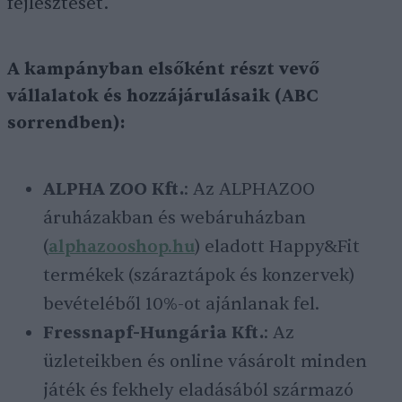
fejlesztését.
A kampányban elsőként részt vevő
vállalatok és hozzájárulásaik (ABC
sorrendben):
ALPHA ZOO Kft.
: Az ALPHAZOO
áruházakban és webáruházban
(
alphazooshop.hu
) eladott Happy&Fit
termékek (száraztápok és konzervek)
bevételéből 10%-ot ajánlanak fel.
Fressnapf-Hungária Kft.
: Az
üzleteikben és online vásárolt minden
játék és fekhely eladásából származó