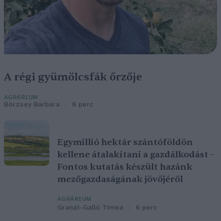
A régi gyümölcsfák őrzője
AGRÁRIUM
Börzsey Barbara
6 perc
Egymillió hektár szántóföldön
kellene átalakítani a gazdálkodást –
Fontos kutatás készült hazánk
mezőgazdaságának jövőjéről
AGRÁRIUM
Granát-Galló Tímea
6 perc