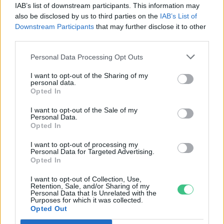
Történelmi aszály sújtja Nagy-
IAB’s list of downstream participants. This information may
Britanniát is
also be disclosed by us to third parties on the
IAB’s List of
Downstream Participants
that may further disclose it to other
SZEMLE
third parties.
Personal Data Processing Opt Outs
Elképesztő felvétel mutatja meg,
mekkora a különbség az áradó és a
I want to opt-out of the Sharing of my
personal data.
kiszáradó Duna között
Opted In
ÉLŐ BOLYGÓNK
I want to opt-out of the Sale of my
Personal Data.
Opted In
I want to opt-out of processing my
Personal Data for Targeted Advertising.
Opted In
I want to opt-out of Collection, Use,
Retention, Sale, and/or Sharing of my
Personal Data that Is Unrelated with the
Purposes for which it was collected.
Opted Out