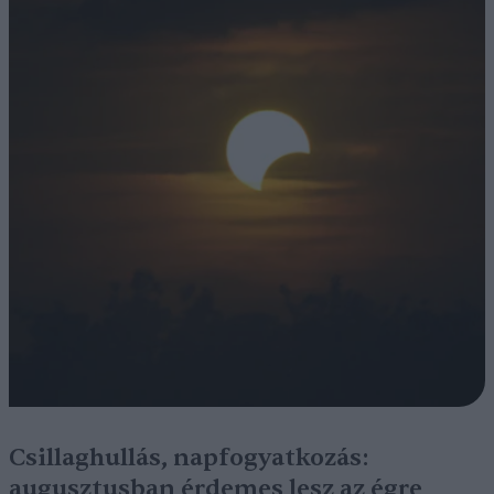
Csillaghullás, napfogyatkozás:
augusztusban érdemes lesz az égre