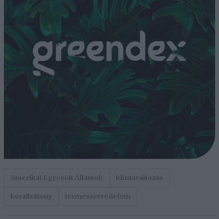
Amerikai Egyesült Államok
klímaváltozás
korallzátony
természetvédelem