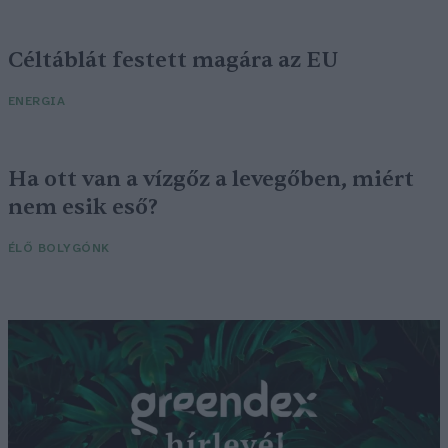
Céltáblát festett magára az EU
ENERGIA
Ha ott van a vízgőz a levegőben, miért
nem esik eső?
ÉLŐ BOLYGÓNK