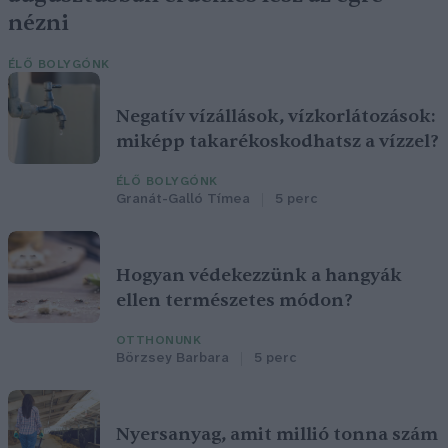
nézni
ÉLŐ BOLYGÓNK
Negatív vízállások, vízkorlátozások:
miképp takarékoskodhatsz a vízzel?
ÉLŐ BOLYGÓNK
Granát-Galló Tímea
5 perc
Hogyan védekezzünk a hangyák
ellen természetes módon?
OTTHONUNK
Börzsey Barbara
5 perc
Nyersanyag, amit millió tonna szám