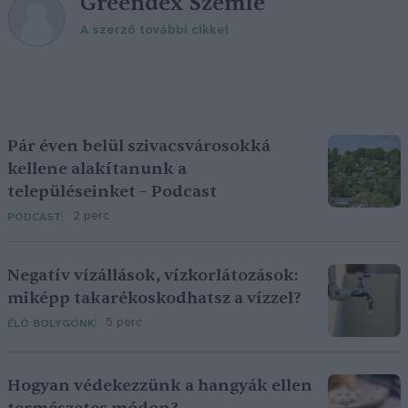
Greendex Szemle
A szerző további cikkei
Pár éven belül szivacsvárosokká
kellene alakítanunk a
településeinket – Podcast
2 perc
PODCAST
Negatív vízállások, vízkorlátozások:
miképp takarékoskodhatsz a vízzel?
5 perc
ÉLŐ BOLYGÓNK
Hogyan védekezzünk a hangyák ellen