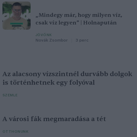
„Mindegy már, hogy milyen víz,
csak víz legyen” | Holnapután
JÖVŐNK
Novák Zsombor
3 perc
Az alacsony vízszintnél durvább dolgok
is történhetnek egy folyóval
SZEMLE
A városi fák megmaradása a tét
OTTHONUNK