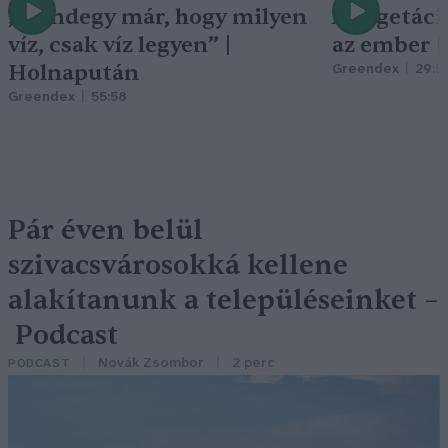
„Mindegy már, hogy milyen
A vegetáci
víz, csak víz legyen” |
az ember 
Holnapután
Greendex
29:5
Greendex
55:58
Pár éven belül
szivacsvárosokká kellene
alakítanunk a településeinket –
Podcast
Novák Zsombor
2 perc
PODCAST