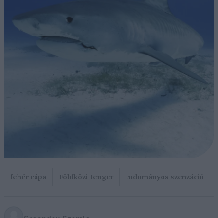
fehér cápa
Földközi-tenger
tudományos szenzáció