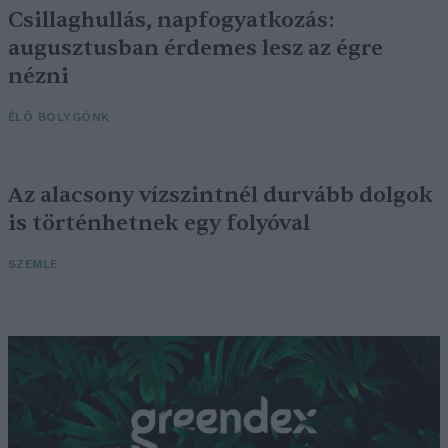
Csillaghullás, napfogyatkozás:
augusztusban érdemes lesz az égre
nézni
ÉLŐ BOLYGÓNK
Az alacsony vízszintnél durvább dolgok
is történhetnek egy folyóval
SZEMLE