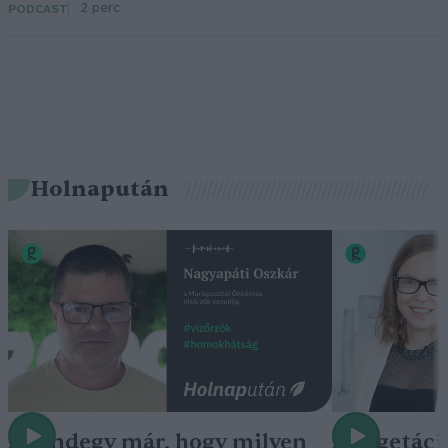
2 perc
PODCAST
Holnapután
„Mindegy már, hogy milyen
A vegetáci