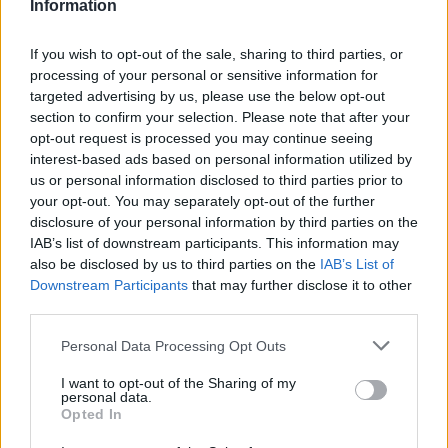
Information
If you wish to opt-out of the sale, sharing to third parties, or
processing of your personal or sensitive information for
targeted advertising by us, please use the below opt-out
section to confirm your selection. Please note that after your
opt-out request is processed you may continue seeing
interest-based ads based on personal information utilized by
us or personal information disclosed to third parties prior to
your opt-out. You may separately opt-out of the further
disclosure of your personal information by third parties on the
IAB’s list of downstream participants. This information may
also be disclosed by us to third parties on the
IAB’s List of
Downstream Participants
that may further disclose it to other
Ezt a növényt már az őskorban is ismerték, a népi gyógyászatban
third parties.
pedig ma is számos betegség ellen használják.
Personal Data Processing Opt Outs
Születésnapi programokkal várja a
I want to opt-out of the Sharing of my
personal data.
hétvégén a közönséget a 160 éves
Opted In
Fővárosi Állatkert