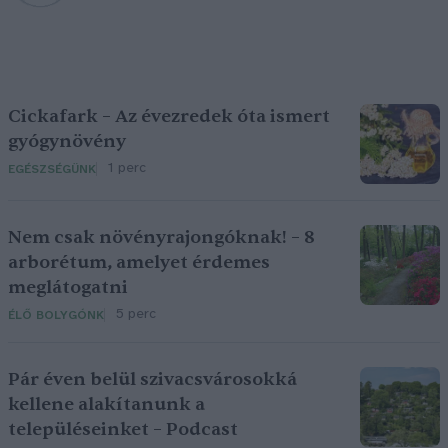
Cickafark – Az évezredek óta ismert
gyógynövény
1 perc
EGÉSZSÉGÜNK
Nem csak növényrajongóknak! – 8
arborétum, amelyet érdemes
meglátogatni
5 perc
ÉLŐ BOLYGÓNK
Pár éven belül szivacsvárosokká
kellene alakítanunk a
településeinket – Podcast