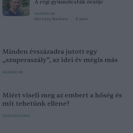
A régi gyümölcsfák őrzője
AGRÁRIUM
Börzsey Barbara
6 perc
Minden évszázadra jutott egy
„szuperaszály”, az idei év mégis más
AGRÁRIUM
Miért viseli meg az embert a hőség és
mit tehetünk ellene?
EGÉSZSÉGÜNK