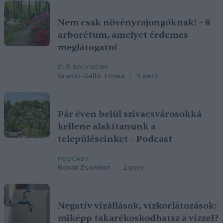
Nem csak növényrajongóknak! – 8
arborétum, amelyet érdemes
meglátogatni
ÉLŐ BOLYGÓNK
Granát-Galló Tímea
5 perc
Pár éven belül szivacsvárosokká
kellene alakítanunk a
településeinket – Podcast
PODCAST
Novák Zsombor
2 perc
Negatív vízállások, vízkorlátozások:
miképp takarékoskodhatsz a vízzel?