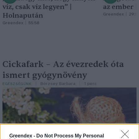
víz, csak víz legyen” |
az ember 
Holnapután
Greendex
29:5
Greendex
55:58
Cickafark – Az évezredek óta
ismert gyógynövény
Börzsey Barbara
1 perc
EGÉSZSÉGÜNK
Greendex -
Do Not Process My Personal