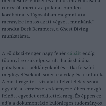
merülési tervünket és a hálók eltávolítását a
roncsról, mert ez a pillanat minden
korábbinál világosabban megmutatta,
mennyire fontos az itt végzett munkánk” –
mondta Derk Remmers, a Ghost Diving
munkatársa.
A Földközi-tenger nagy fehér
cápáit
eddig
többnyire csak elpusztult, halászhálóba
gabalyodott példányokból és ritka felszíni
megfigyelésekből ismerte a világ és a kutatók.
A most rögzített víz alatti felvételek viszont
egy élő, a természetes környezetében mozgó
felnőtt egyedet örökítettek meg. És éppen ez
adja a dokumentáció különleges tudományos