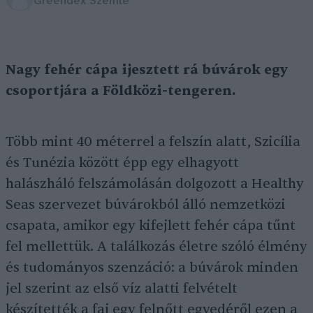
Greendex Szemle
Nagy fehér cápa ijesztett rá búvárok egy
csoportjára a Földközi-tengeren.
Több mint 40 méterrel a felszín alatt, Szicília
és Tunézia között épp egy elhagyott
halászháló felszámolásán dolgozott a Healthy
Seas szervezet búvárokból álló nemzetközi
csapata, amikor egy kifejlett fehér cápa tűnt
fel mellettük. A találkozás életre szóló élmény
és tudományos szenzáció: a búvárok minden
jel szerint az első víz alatti felvételt
készítették a faj egy felnőtt egyedéről ezen a