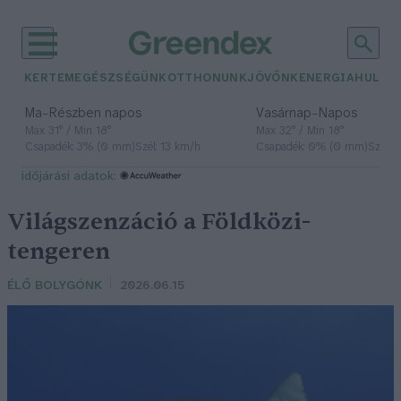
KERTEM
EGÉSZSÉGÜNK
OTTHONUNK
JÖVŐNK
ENERGIA
HULLA
–
–
Ma
Részben napos
Vasárnap
Napos
Max 31° / Min 18°
Max 32° / Min 18°
Csapadék: 3% (0 mm)
Szél: 13 km/h
Csapadék: 0% (0 mm)
Szél: 
időjárási adatok:
Világszenzáció a Földközi-
tengeren
ÉLŐ BOLYGÓNK
2026.06.15