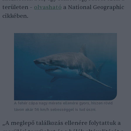
területen –
olvasható
a National Geographic
cikkében.
A fehér cápa nagy mérete ellenére gyors, hiszen rövid
távon akár 56 km/h sebességgel is tud úszni.
„A meglepő találkozás ellenére folytattuk a