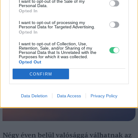
I want to opt-out of the Sale of my
Personal Data.
ÉLŐ BOLYGÓNK
Opted In
I want to opt-out of processing my
Szedd magad őszibarack: itt vannak
Personal Data for Targeted Advertising.
a legjobb lelőhelyek!
Opted In
I want to opt-out of Collection, Use,
SZEMLE
Retention, Sale, and/or Sharing of my
Personal Data that Is Unrelated with the
Purposes for which it was collected.
Opted Out
CONFIRM
Data Deletion
Data Access
Privacy Policy
Négy éven belül valósággá válhatnak az