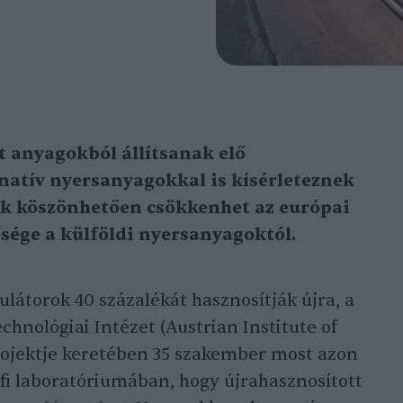
tt anyagokból állítsanak elő
natív nyersanyagokkal is kísérleteznek
ak köszönhetően csökkenhet az európai
ége a külföldi nyersanyagoktól.
ulátorok 40 százalékát hasznosítják újra, a
echnológiai Intézet (Austrian Institute of
rojektje keretében 35 szakember most azon
rfi laboratóriumában, hogy újrahasznosított