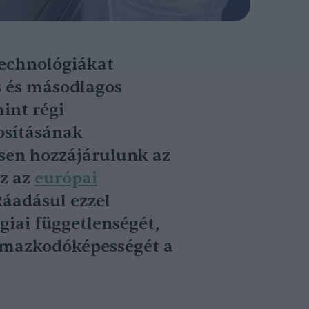
technológiákat
es és másodlagos
int régi
osításának
ősen hozzájárulunk az
z az
európai
Ráadásul ezzel
égiai függetlenségét,
lmazkodóképességét a