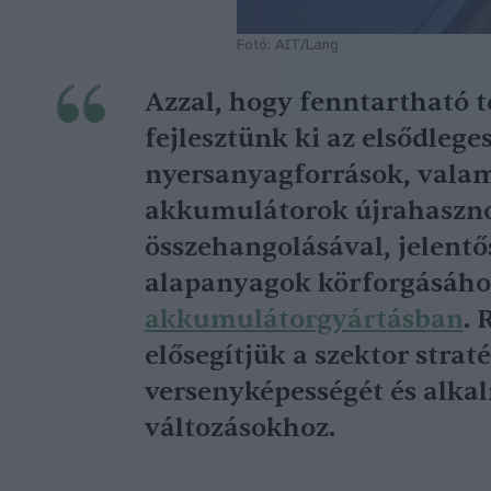
Fotó: AIT/Lang
Azzal, hogy fenntartható 
fejlesztünk ki az elsődleg
nyersanyagforrások, valam
akkumulátorok újrahaszn
összehangolásával, jelent
alapanyagok körforgásáho
akkumulátorgyártásban
. 
elősegítjük a szektor strat
versenyképességét és alka
változásokhoz.