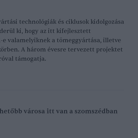
yártási technológiák és ciklusok kidolgozása
erül ki, hogy az itt kifejlesztett
-e valamelyiknek a tömeggyártása, illetve
 körben. A három évesre tervezett projektet
róval támogatja.
lhetőbb városa itt van a szomszédban