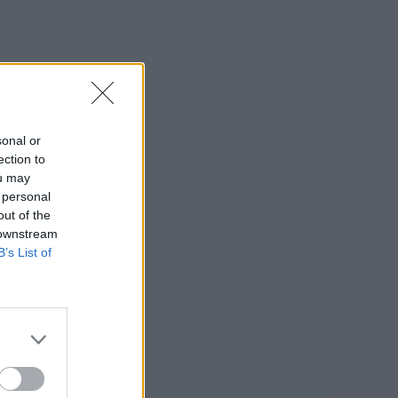
sonal or
ection to
ou may
 personal
out of the
 downstream
B’s List of