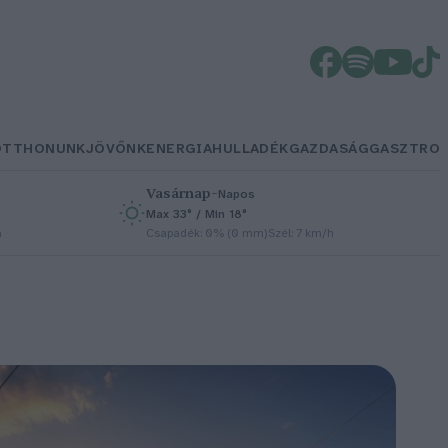
OTTHONUNK
JÖVŐNK
ENERGIA
HULLADÉK
GAZDASÁG
GASZTRO
Vasárnap
–
Napos
Max 33° / Min 18°
h
Csapadék: 0% (0 mm)
Szél: 7 km/h