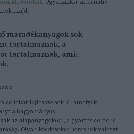
kumulátorokat
. Ugyanakkor alternatív
znek majd.
ező maradékanyagok sok
ánt tartalmaznak, a
ot tartalmaznak, amit
nk.
zetője
s cellákat fejlesszenek ki, amelyek
senyt a hagyományos
ak az alapanyagoknál, a gyártás során is
atóság. Olyan kérdésekre keresnek választ