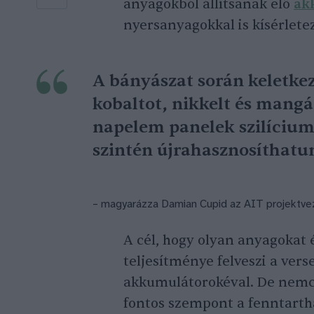
anyagokból állítsanak elő
ak
nyersanyagokkal is kísérlete
A bányászat során keletk
kobaltot, nikkelt és mang
napelem panelek szilícium
szintén újrahasznosíthatu
– magyarázza Damian Cupid az AIT projektve
A cél, hogy olyan anyagokat é
teljesítménye felveszi a ver
akkumulátorokéval. De nemcs
fontos szempont a fenntarth