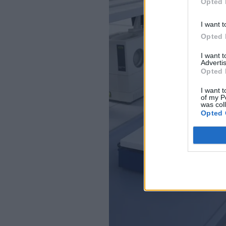
Opted 
I want t
Opted 
I want 
Advertis
Opted 
I want t
of my P
was col
Opted 