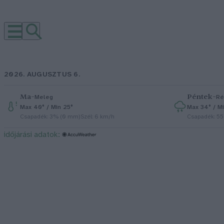
2026. AUGUSZTUS 6.
Ma
–
Péntek
–
Meleg
Ré
Max 40° / Min 25°
Max 34° / Mi
Csapadék: 3% (0 mm)
Szél: 6 km/h
Csapadék: 5
időjárási adatok: