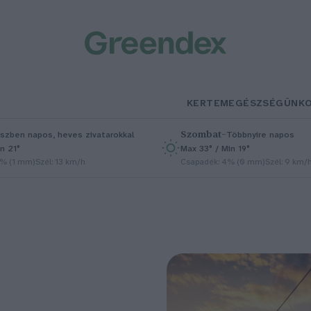
KERTEM
EGÉSZSÉGÜNK
Szombat
–
szben napos, heves zivatarokkal
Többnyire napos
n 21°
Max 33° / Min 19°
5% (1 mm)
Szél: 13 km/h
Csapadék: 4% (0 mm)
Szél: 9 km/