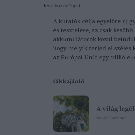
– teszi hozzá Cupid
A kutatók célja egyelőre új g
és tesztelése, az csak később d
akkumulátorok közül beindul
hogy melyik terjed el széles
az Európai Unió egymillió eu
Cikkajánló
A világ legé
Novák Zsombor