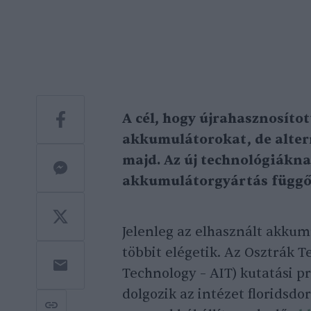
A cél, hogy újrahasznosíto
akkumulátorokat, de alter
majd. Az új technológiákn
akkumulátorgyártás függős
Jelenleg az elhasznált akkum
többit elégetik. Az Osztrák T
Technology – AIT) kutatási p
dolgozik az intézet floridsdo