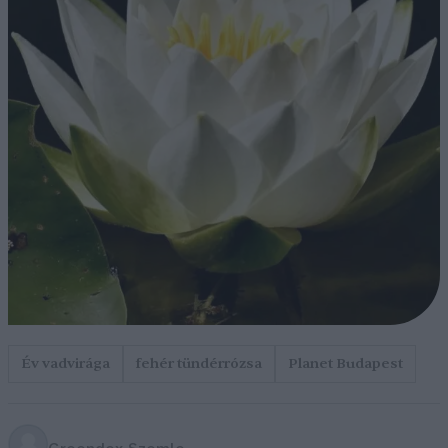
Év vadvirága
fehér tündérrózsa
Planet Budapest