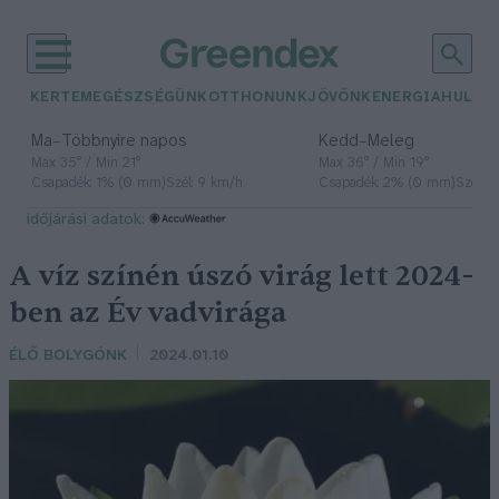
KERTEM
EGÉSZSÉGÜNK
OTTHONUNK
JÖVŐNK
ENERGIA
HULLA
–
–
Ma
Többnyire napos
Kedd
Meleg
Max 35° / Min 21°
Max 36° / Min 19°
Csapadék: 1% (0 mm)
Szél: 9 km/h
Csapadék: 2% (0 mm)
Szél: 
időjárási adatok:
A víz színén úszó virág lett 2024-
ben az Év vadvirága
ÉLŐ BOLYGÓNK
2024.01.10