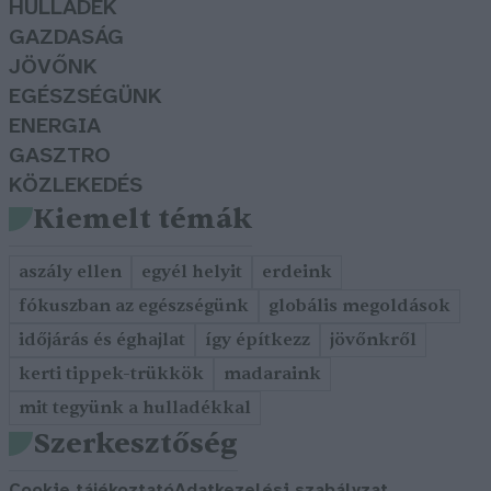
HULLADÉK
GAZDASÁG
JÖVŐNK
EGÉSZSÉGÜNK
ENERGIA
GASZTRO
KÖZLEKEDÉS
Kiemelt témák
aszály ellen
egyél helyit
erdeink
fókuszban az egészségünk
globális megoldások
időjárás és éghajlat
így építkezz
jövőnkről
kerti tippek-trükkök
madaraink
mit tegyünk a hulladékkal
Szerkesztőség
Cookie tájékoztató
Adatkezelési szabályzat