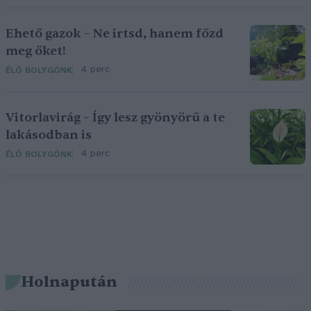
Ehető gazok – Ne irtsd, hanem főzd
meg őket!
4 perc
ÉLŐ BOLYGÓNK
Vitorlavirág – Így lesz gyönyörű a te
lakásodban is
4 perc
ÉLŐ BOLYGÓNK
Holnapután