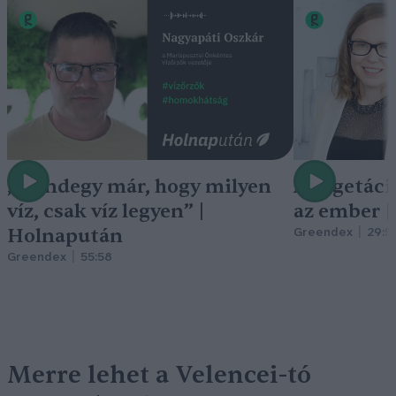
„Mindegy már, hogy milyen
A vegetáci
víz, csak víz legyen” |
az ember 
Holnapután
Greendex
29:5
Greendex
55:58
Merre lehet a Velencei-tó