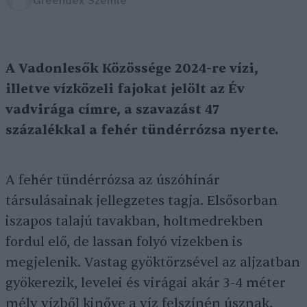
Greendex Szemle
A Vadonlesők Közössége 2024-re vízi,
illetve vízközeli fajokat jelölt az Év
vadvirága címre, a szavazást 47
százalékkal a fehér tündérrózsa nyerte.
A fehér tündérrózsa az úszóhínár
társulásainak jellegzetes tagja. Elsősorban
iszapos talajú tavakban, holtmedrekben
fordul elő, de lassan folyó vizekben is
megjelenik. Vastag gyöktörzsével az aljzatban
gyökerezik, levelei és virágai akár 3-4 méter
mély vízből kinőve a víz felszínén úsznak.