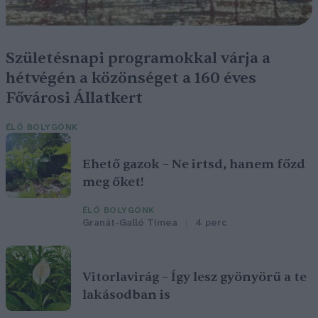
Születésnapi programokkal várja a
hétvégén a közönséget a 160 éves
Fővárosi Állatkert
ÉLŐ BOLYGÓNK
Ehető gazok – Ne irtsd, hanem főzd
meg őket!
ÉLŐ BOLYGÓNK
Granát-Galló Tímea
4 perc
Vitorlavirág – Így lesz gyönyörű a te
lakásodban is