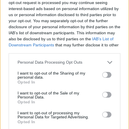
opt-out request is processed you may continue seeing
interest-based ads based on personal information utilized by
us or personal information disclosed to third parties prior to
Rekord alacsony a Velencei-tó vízszintje. Alkalmazkodási válság
your opt-out. You may separately opt-out of the further
vagy ökológiai katasztrófa? Dr. Boromisza Zsomborral jártuk körbe
disclosure of your personal information by third parties on the
a tó múltját, jelenét, jövőjét.
IAB’s list of downstream participants. This information may
also be disclosed by us to third parties on the
IAB’s List of
Downstream Participants
that may further disclose it to other
Mit tehetünk a hazai erdőtüzek
third parties.
ellen?
Personal Data Processing Opt Outs
ÉLŐ BOLYGÓNK
I want to opt-out of the Sharing of my
personal data.
Opted In
Tombol a hőség és az aszály, mégis
nő a klímaszkepticizmus
I want to opt-out of the Sale of my
Personal Data.
Opted In
ÉLŐ BOLYGÓNK
I want to opt-out of processing my
Personal Data for Targeted Advertising.
Opted In