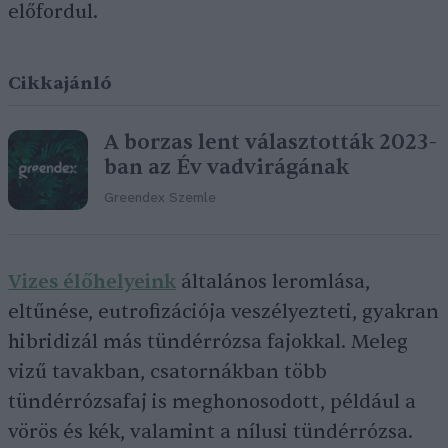
előfordul.
Cikkajánló
A borzas lent választották 2023-
ban az Év vadvirágának
Greendex Szemle
Vizes élőhelyeink
általános leromlása,
eltűnése, eutrofizációja veszélyezteti, gyakran
hibridizál más tündérrózsa fajokkal. Meleg
vizű tavakban, csatornákban több
tündérrózsafaj is meghonosodott, például a
vörös és kék, valamint a nílusi tündérrózsa.