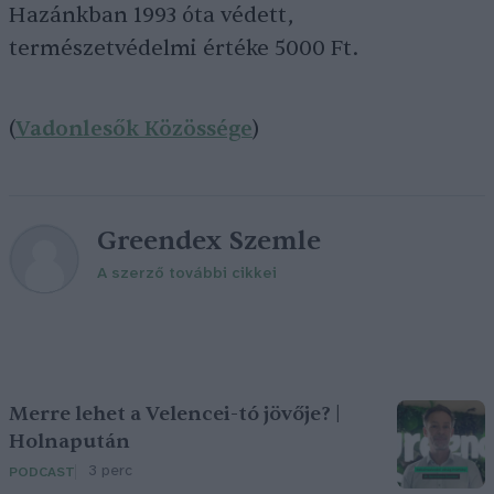
Hazánkban 1993 óta védett,
természetvédelmi értéke 5000 Ft.
(
Vadonlesők Közössége
)
Greendex Szemle
A szerző további cikkei
Merre lehet a Velencei-tó jövője? |
Holnapután
3 perc
PODCAST