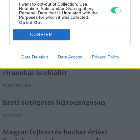
I want to opt-out of Collection, Use,
Retention, Sale, and/or Sharing of my
Personal Data that Is Unrelated with the
Purposes for which it was collected.
Opted Out
CONFIRM
Data Deletion
Data Access
Privacy Policy
A mesterséges intelligencia már
vírusokat is előállít
EGÉSZSÉGÜNK
Kerti sütögetés biztonságosan
GASZTRO
Magyar fejlesztés hozhat óriási