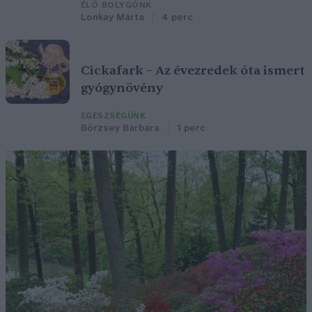
ÉLŐ BOLYGÓNK
Lonkay Márta
4 perc
Cickafark – Az évezredek óta ismert
gyógynövény
EGÉSZSÉGÜNK
Börzsey Barbara
1 perc