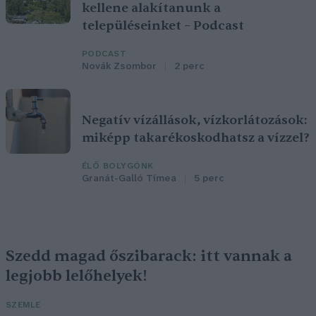
kellene alakítanunk a
településeinket – Podcast
PODCAST
Novák Zsombor
2 perc
Negatív vízállások, vízkorlátozások:
miképp takarékoskodhatsz a vízzel?
ÉLŐ BOLYGÓNK
Granát-Galló Tímea
5 perc
Szedd magad őszibarack: itt vannak a
legjobb lelőhelyek!
SZEMLE