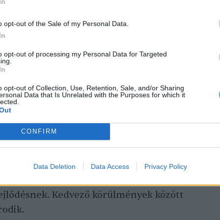
In
o opt-out of the Sale of my Personal Data.
In
to opt-out of processing my Personal Data for Targeted
 trópusi területeken honos hínárnövények,
ing.
In
öm honos. Vízi páfrányfaj, mely
o opt-out of Collection, Use, Retention, Sale, and/or Sharing
llóvizek,
holtmedrek
, tavak lebegő
ersonal Data that Is Unrelated with the Purposes for which it
lected.
A száron a levelek örvökben állnak, két
Out
harmadik gyökérszerű képletekké módosult,
CONFIRM
lei elliptikusak, 1–1,5 cm hosszúak,
apillák borítják, melyek megakadályozzák,
etre és ez akadályozza a fotoszintézist.
Data Deletion
Data Access
Privacy Policy
az iszapban telelnek át, és tavasszal, a víz
ejlődésnek. Kedvező körülmények között
rodik.