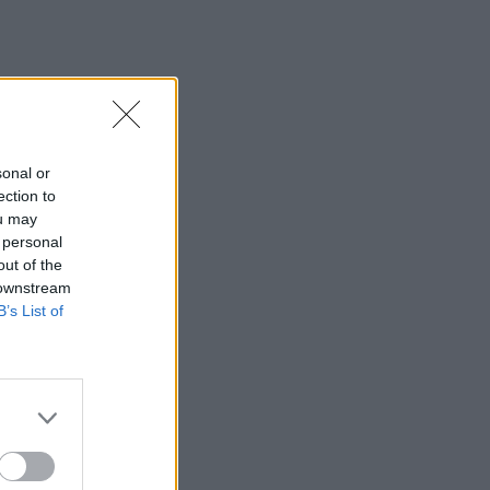
sonal or
ection to
ou may
 personal
out of the
 downstream
B’s List of