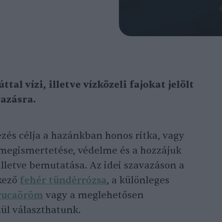
al vízi, illetve vízközeli fajokat jelölt
vazásra.
és célja a hazánkban honos ritka, vagy
 megismertetése, védelme és a hozzájuk
illetve bemutatása. Az idei szavazáson a
kező
fehér tündérrózsa
, a különleges
 rucaöröm
vagy a meglehetősen
ül választhatunk.