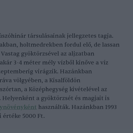
szóhínár társulásainak jellegzetes tagja.
vakban, holtmedrekben fordul elő, de lassan
 Vastag gyöktörzsével az aljzatban
i akár 3-4 méter mély vízből kinőve a víz
szeptemberig virágzik. Hazánkban
ráva völgyében, a Kisalföldön
elszórtan, a Középhegység kivételével az
. Helyenként a gyöktörzsét és magjait is
gynövényként
használták. Hazánkban 1993
 értéke 5000 Ft.