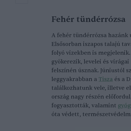
Fehér tündérrózsa
A fehér tündérrózsa hazánk ú
Elsősorban iszapos talajú ta
folyó vizekben is megjelenik.
gyökerezik, levelei és virága
felszínén úsznak. Júniustól 
leggyakrabban a
Tisza
és a D
találkozhatunk vele, illetve 
ország nagy részén előfordul
fogyasztották, valamint
gyó
óta védett, természetvédelmi