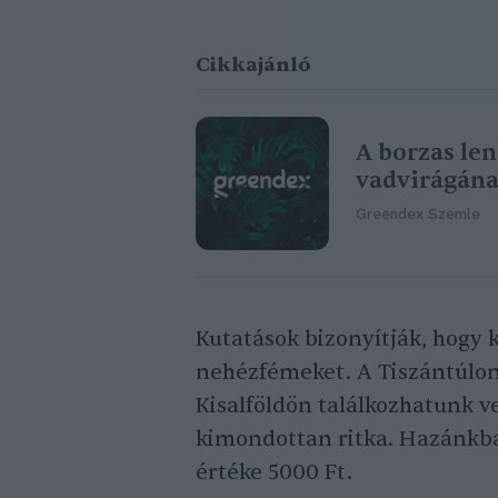
Cikkajánló
A borzas len
vadvirágán
Greendex Szemle
Kutatások bizonyítják, hogy 
nehézfémeket. A Tiszántúlon
Kisalföldön találkozhatunk v
kimondottan ritka. Hazánkba
értéke 5000 Ft.