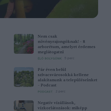
Nem csak
növényrajongóknak! – 8
arborétum, amelyet érdemes
meglátogatni
5 perc
ÉLŐ BOLYGÓNK
Pár éven belül
szivacsvárosokká kellene
alakítanunk a településeinket
– Podcast
2 perc
PODCAST
Negatív vízállások,
vízkorlátozások: miképp