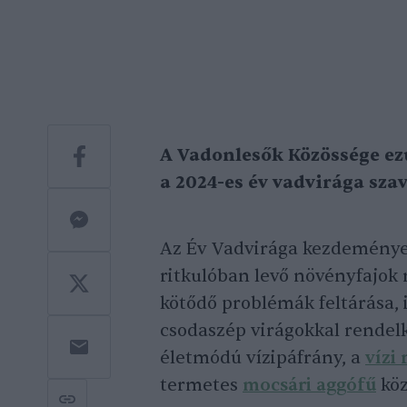
A Vadonlesők Közössége ezútt
a 2024-es év vadvirága sza
Az Év Vadvirága kezdeményez
ritkulóban levő növényfajok
kötődő problémák feltárása, 
csodaszép virágokkal rendel
életmódú vízipáfrány, a
vízi
termetes
mocsári aggófű
köz