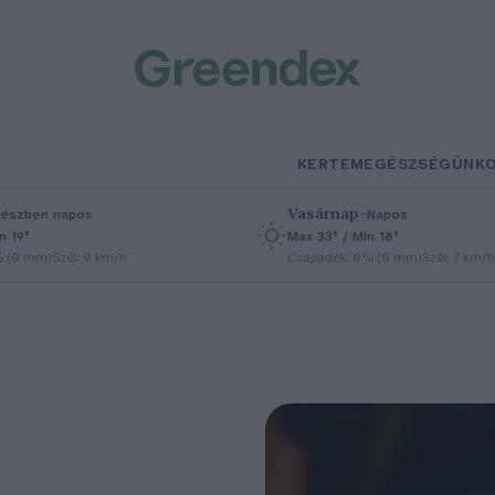
KERTEM
EGÉSZSÉGÜNK
Vasárnap
–
észben napos
Napos
n 19°
Max 33° / Min 18°
% (0 mm)
Szél: 9 km/h
Csapadék: 0% (0 mm)
Szél: 7 km/h