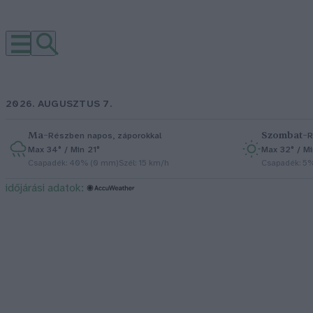
2026. AUGUSZTUS 7.
Ma
–
Szombat
–
Részben napos, záporokkal
R
Max 34° / Min 21°
Max 32° / Mi
Csapadék: 40% (0 mm)
Szél: 15 km/h
Csapadék: 5
időjárási adatok: