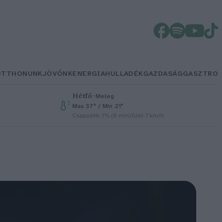
OTTHONUNK
JÖVŐNK
ENERGIA
HULLADÉK
GAZDASÁG
GASZTRO
Hétfő
–
Meleg
Max 37° / Min 21°
Csapadék: 1% (0 mm)
Szél: 7 km/h