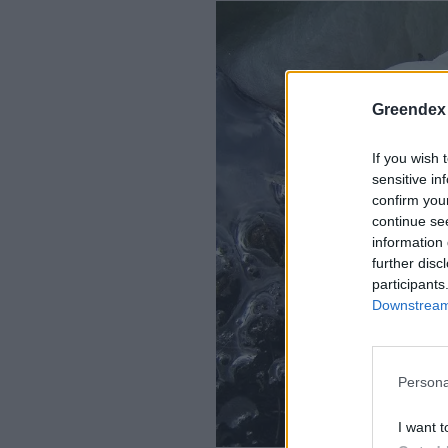
Greendex
If you wish 
sensitive in
confirm you
continue se
information 
further disc
participants
Downstream 
Persona
I want t