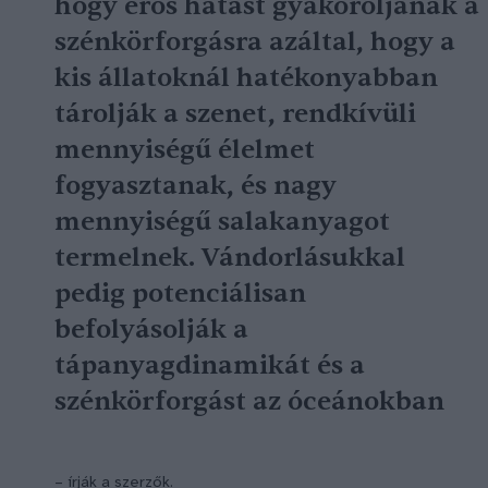
hogy erős hatást gyakoroljanak a
szénkörforgásra azáltal, hogy a
kis állatoknál hatékonyabban
tárolják a szenet, rendkívüli
mennyiségű élelmet
fogyasztanak, és nagy
mennyiségű salakanyagot
termelnek. Vándorlásukkal
pedig potenciálisan
befolyásolják a
tápanyagdinamikát és a
szénkörforgást az óceánokban
– írják a szerzők.