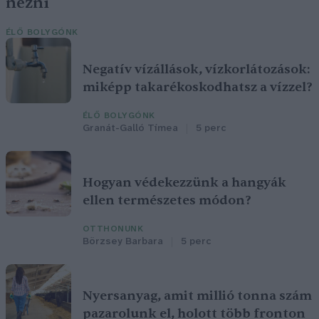
nézni
ÉLŐ BOLYGÓNK
Negatív vízállások, vízkorlátozások:
miképp takarékoskodhatsz a vízzel?
ÉLŐ BOLYGÓNK
Granát-Galló Tímea
5 perc
Hogyan védekezzünk a hangyák
ellen természetes módon?
OTTHONUNK
Börzsey Barbara
5 perc
Nyersanyag, amit millió tonna szám
pazarolunk el, holott több fronton