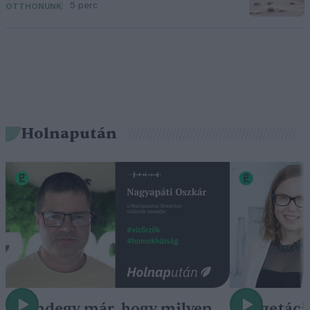
5 perc
OTTHONUNK
Holnapután
„Mindegy már, hogy milyen
A vegetáci