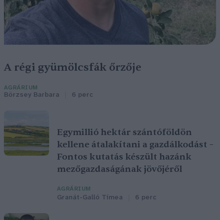
A régi gyümölcsfák őrzője
AGRÁRIUM
Börzsey Barbara
6 perc
Egymillió hektár szántóföldön
kellene átalakítani a gazdálkodást –
Fontos kutatás készült hazánk
mezőgazdaságának jövőjéről
AGRÁRIUM
Granát-Galló Tímea
6 perc