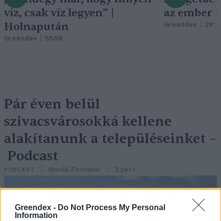
víz, csak víz legyen” |
az ember 
Holnapután
Greendex
29:5
Greendex
55:58
Pár éven belül
szivacsvárosokká kellene
alakítanunk a településeinket –
Podcast
Novák Zsombor
2 perc
PODCAST
Greendex -
Do Not Process My Personal
Information