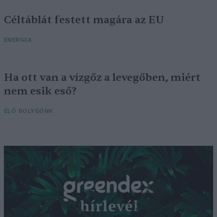
Céltáblát festett magára az EU
ENERGIA
Ha ott van a vízgőz a levegőben, miért
nem esik eső?
ÉLŐ BOLYGÓNK