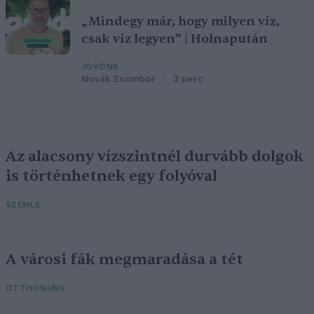
„Mindegy már, hogy milyen víz,
csak víz legyen” | Holnapután
JÖVŐNK
Novák Zsombor
3 perc
Az alacsony vízszintnél durvább dolgok
is történhetnek egy folyóval
SZEMLE
A városi fák megmaradása a tét
OTTHONUNK