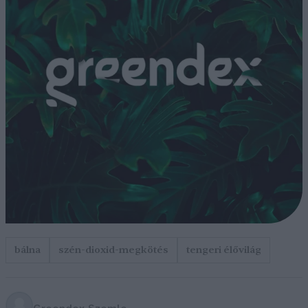
bálna
szén-dioxid-megkötés
tengeri élővilág