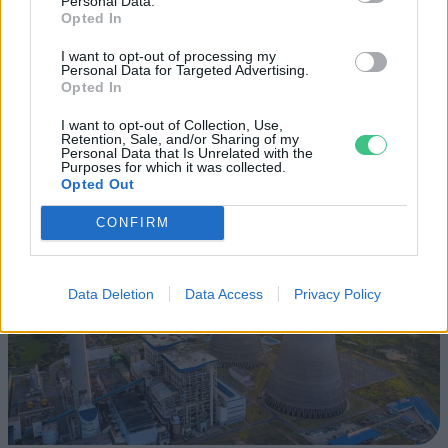
Personal Data.
Britanniát is
Opted In
SZEMLE
I want to opt-out of processing my
Personal Data for Targeted Advertising.
Opted In
Elképesztő felvétel mutatja meg,
I want to opt-out of Collection, Use,
mekkora a különbség az áradó és a
Retention, Sale, and/or Sharing of my
kiszáradó Duna között
Personal Data that Is Unrelated with the
Purposes for which it was collected.
Opted Out
ÉLŐ BOLYGÓNK
CONFIRM
Data Deletion
Data Access
Privacy Policy