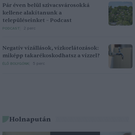
Pár éven belül szivacsvárosokká
kellene alakítanunk a
településeinket – Podcast
2 perc
PODCAST
Negatív vízállások, vízkorlátozások:
miképp takarékoskodhatsz a vízzel?
5 perc
ÉLŐ BOLYGÓNK
Holnapután