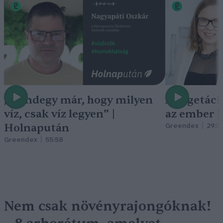
„Mindegy már, hogy milyen
A vegetáci
víz, csak víz legyen” |
az ember 
Holnapután
Greendex
29:5
Greendex
55:58
Nem csak növényrajongóknak!