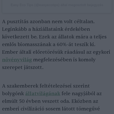
Easy Eco Tips (@easyecotips) által megosztott bejegyzés
A pusztítás azonban nem volt céltalan.
Leginkább a háziállataink érdekében
következett be. Ezek az állatok mára a teljes
emlős biomasszának a 60%-át teszik ki.
Ember általi előretörésük ráadásul az egykori
növényvilág
megfelezésében is komoly
szerepet játszott.
A szakemberek feltételezései szerint
bolygónk
állatvilágának
fele nagyjából az
elmúlt 50 évben veszett oda. Eközben az
emberi civilizáció sosem látott tömegűvé