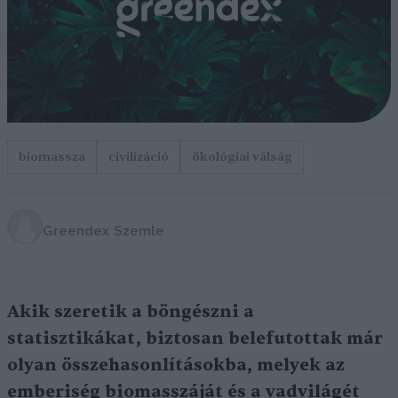
biomassza
civilizáció
ökológiai válság
Greendex Szemle
Akik szeretik a böngészni a
statisztikákat, biztosan belefutottak már
olyan összehasonlításokba, melyek az
emberiség biomasszáját és a vadvilágét