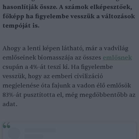
hasonlítják össze. A számok elképesztőek,
főképp ha figyelembe vesszük a változások
tempóját is.
Ahogy a lenti képen látható, már a vadvilág
emlőseinek biomasszája az összes
emlősnek
csupán a 4%-át teszi ki. Ha figyelembe
vesszük, hogy az emberi civilizáció
megjelenése óta fajunk a vadon élő emlősök
83%-át pusztította el, még megdöbbentőbb az
adat.