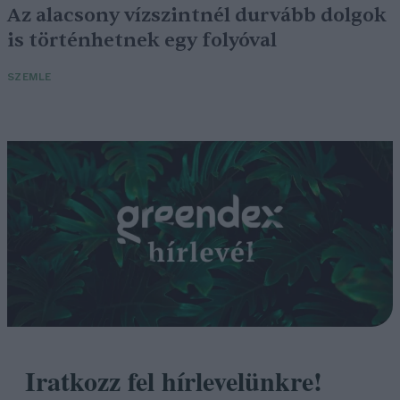
Az alacsony vízszintnél durvább dolgok
is történhetnek egy folyóval
SZEMLE
Iratkozz fel hírlevelünkre!