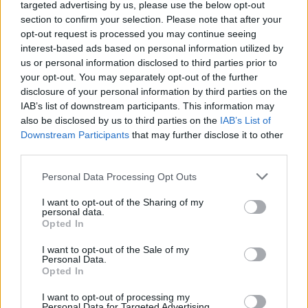
targeted advertising by us, please use the below opt-out
section to confirm your selection. Please note that after your
opt-out request is processed you may continue seeing
interest-based ads based on personal information utilized by
Magyarország tele van gyönyörű növényekkel, így arborétumokkal
us or personal information disclosed to third parties prior to
is. A jó idő beköszöntével érdemes minél többet felkeresni.
your opt-out. You may separately opt-out of the further
disclosure of your personal information by third parties on the
IAB’s list of downstream participants. This information may
Születésnapi programokkal várja a
also be disclosed by us to third parties on the
IAB’s List of
Downstream Participants
that may further disclose it to other
hétvégén a közönséget a 160 éves
third parties.
Fővárosi Állatkert
Personal Data Processing Opt Outs
ÉLŐ BOLYGÓNK
I want to opt-out of the Sharing of my
personal data.
Szedd magad őszibarack: itt vannak
Opted In
a legjobb lelőhelyek!
I want to opt-out of the Sale of my
Personal Data.
SZEMLE
Opted In
I want to opt-out of processing my
Personal Data for Targeted Advertising.