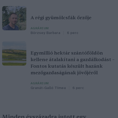
A régi gyümölcsfák őrzője
AGRÁRIUM
Börzsey Barbara
6 perc
Egymillió hektár szántóföldön
kellene átalakítani a gazdálkodást –
Fontos kutatás készült hazánk
mezőgazdaságának jövőjéről
AGRÁRIUM
Granát-Galló Tímea
6 perc
Minden évszázadra jutott egy