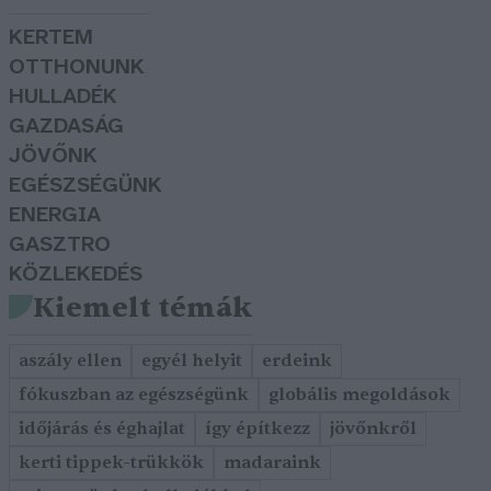
KERTEM
OTTHONUNK
HULLADÉK
GAZDASÁG
JÖVŐNK
EGÉSZSÉGÜNK
ENERGIA
GASZTRO
KÖZLEKEDÉS
Kiemelt témák
aszály ellen
egyél helyit
erdeink
fókuszban az egészségünk
globális megoldások
időjárás és éghajlat
így építkezz
jövőnkről
kerti tippek-trükkök
madaraink