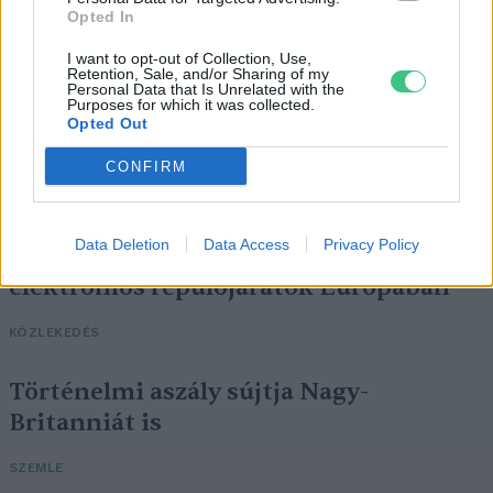
Opted In
I want to opt-out of Collection, Use,
Retention, Sale, and/or Sharing of my
Personal Data that Is Unrelated with the
Purposes for which it was collected.
Opted Out
CONFIRM
Data Deletion
Data Access
Privacy Policy
Négy éven belül valósággá válhatnak az
elektromos repülőjáratok Európában
KÖZLEKEDÉS
Történelmi aszály sújtja Nagy-
Britanniát is
SZEMLE