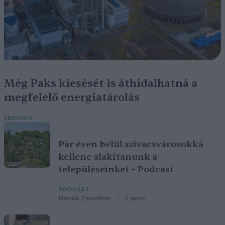
Még Paks kiesését is áthidalhatná a
megfelelő energiatárolás
ENERGIA
Pár éven belül szivacsvárosokká
kellene alakítanunk a
településeinket – Podcast
PODCAST
Novák Zsombor
2 perc