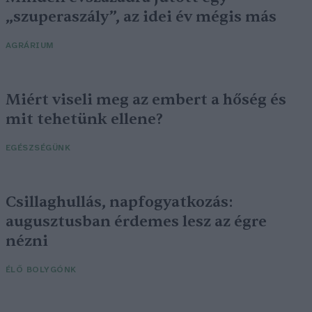
„szuperaszály”, az idei év mégis más
AGRÁRIUM
Miért viseli meg az embert a hőség és
mit tehetünk ellene?
EGÉSZSÉGÜNK
Csillaghullás, napfogyatkozás:
augusztusban érdemes lesz az égre
nézni
ÉLŐ BOLYGÓNK