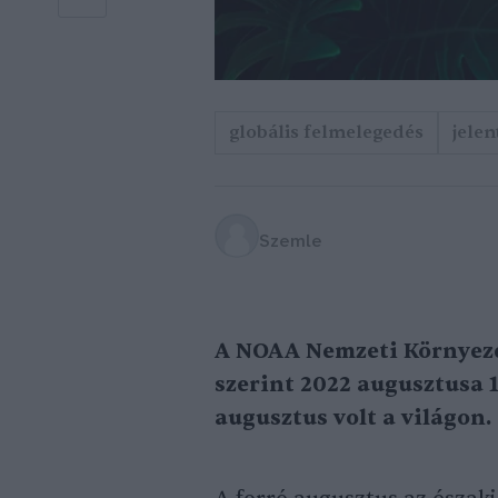
globális felmelegedés
jelen
Szemle
A NOAA Nemzeti Környeze
szerint 2022 augusztusa 
augusztus volt a világon.