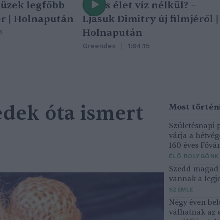
tüzek legfőbb
Nincs élet víz nélkül? –
r | Holnapután
Ljasuk Dimitry új filmjéről |
Holnapután
3
Greendex
1:04:15
edek óta ismert
Születésnapi
várja a hétvé
160 éves Fővár
ÉLŐ BOLYGÓNK
Szedd magad ő
vannak a legjo
SZEMLE
Négy éven bel
válhatnak az 