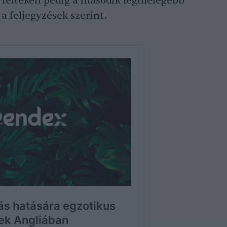
i féltekén pedig a második legmelegebb
a feljegyzések szerint.