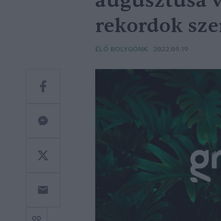
augusztusa v
rekordok sze
ÉLŐ BOLYGÓNK
2022.09.19