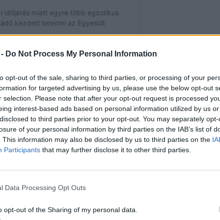
 -
Do Not Process My Personal Information
to opt-out of the sale, sharing to third parties, or processing of your per
formation for targeted advertising by us, please use the below opt-out s
vi
globális éghajlati jelentésének
főbb
r selection. Please note that after your opt-out request is processed y
eing interest-based ads based on personal information utilized by us or
disclosed to third parties prior to your opt-out. You may separately opt-
losure of your personal information by third parties on the IAB’s list of
. This information may also be disclosed by us to third parties on the
IA
ceáni felszíni átlaghőmérséklet augusztusban
Participants
that may further disclose it to other third parties.
 meg a 20. századi átlagot, ami a 143 éves
ések hatodik legmelegebb augusztusát jelenti.
l Data Processing Opt Outs
o opt-out of the Sharing of my personal data.
pában egyaránt a legmelegebb augusztus