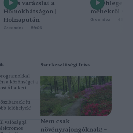
Nincs varázslat a
A méhlegelő 
Homokhátságon |
méhekről szól
Holnapután
Greendex
46:47
Greendex
50:00
 programokkal
gén a közönséget a
osi Állatkert
szibarack: itt
bb lelőhelyek!
Nem csak
ül valósággá
elektromos
növényrajongóknak! –