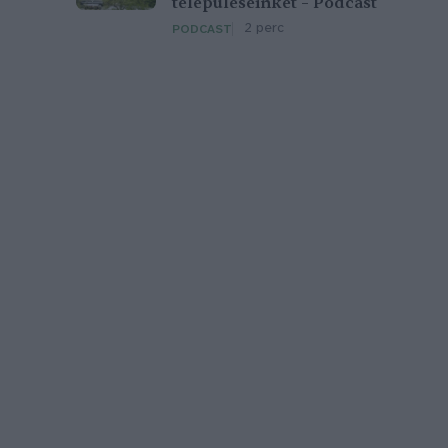
településeinket – Podcast
2 perc
PODCAST