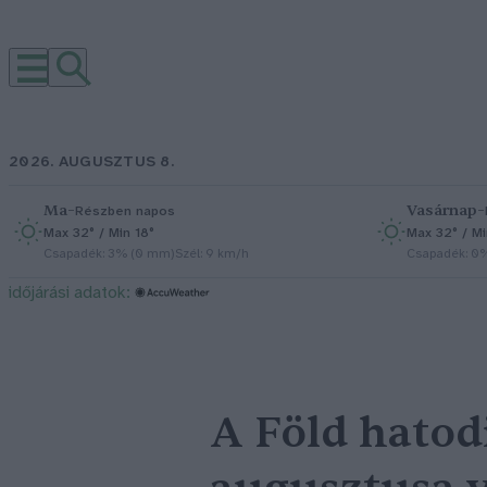
2026. AUGUSZTUS 8.
Ma
–
Vasárnap
–
Részben napos
Max 32° / Min 18°
Max 32° / Mi
Csapadék: 3% (0 mm)
Szél: 9 km/h
Csapadék: 0
időjárási adatok:
A Föld hatod