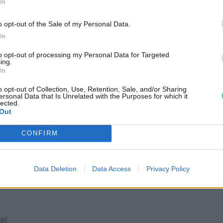
In
dik legforróbb hónap volt. Dél-Amerikában,
 átlagosnál melegebb volt az augusztus, de
o opt-out of the Sale of my Personal Data.
In
es lista élére.
to opt-out of processing my Personal Data for Targeted
ing.
In
o opt-out of Collection, Use, Retention, Sale, and/or Sharing
ersonal Data that Is Unrelated with the Purposes for which it
lected.
Out
CONFIRM
Data Deletion
Data Access
Privacy Policy
ei