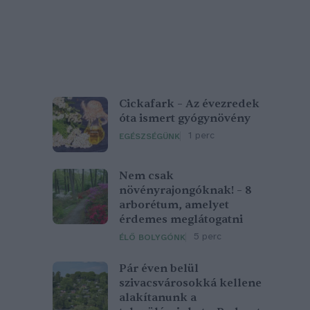
Cickafark – Az évezredek
óta ismert gyógynövény
1 perc
EGÉSZSÉGÜNK
Nem csak
növényrajongóknak! – 8
arborétum, amelyet
érdemes meglátogatni
5 perc
ÉLŐ BOLYGÓNK
Pár éven belül
szivacsvárosokká kellene
alakítanunk a