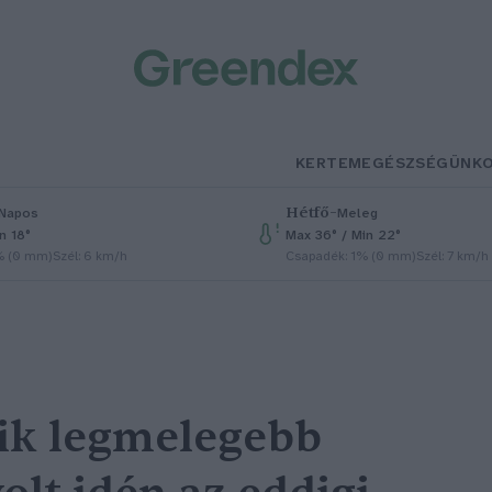
KERTEM
EGÉSZSÉGÜNK
Hétfő
–
Napos
Meleg
n 18°
Max 36° / Min 22°
% (0 mm)
Szél: 6 km/h
Csapadék: 1% (0 mm)
Szél: 7 km/h
ik legmelegebb