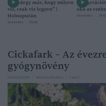
„Mindegy már, hogy milyen
A vegetáció
víz, csak víz legyen” |
oka az embe
Holnapután
Greendex
29:5
Greendex
55:58
Cickafark – Az évezr
gyógynövény
Börzsey Barbara
1 perc
EGÉSZSÉGÜNK