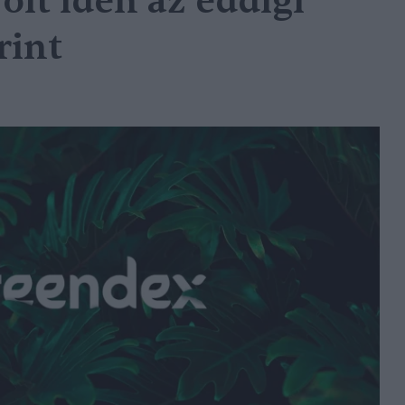
olt idén az eddigi
rint