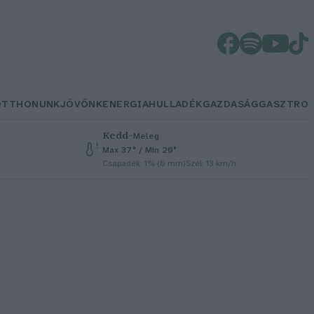
OTTHONUNK
JÖVŐNK
ENERGIA
HULLADÉK
GAZDASÁG
GASZTRO
Kedd
–
Meleg
Max 37° / Min 20°
Csapadék: 1% (0 mm)
Szél: 13 km/h