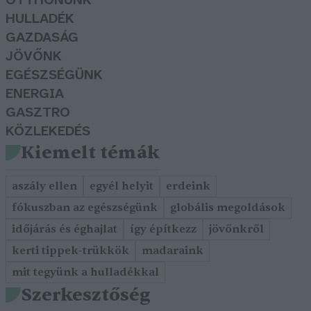
OTTHONUNK
HULLADÉK
GAZDASÁG
JÖVŐNK
EGÉSZSÉGÜNK
ENERGIA
GASZTRO
KÖZLEKEDÉS
Kiemelt témák
aszály ellen
egyél helyit
erdeink
fókuszban az egészségünk
globális megoldások
időjárás és éghajlat
így építkezz
jövőnkről
kerti tippek-trükkök
madaraink
mit tegyünk a hulladékkal
Szerkesztőség