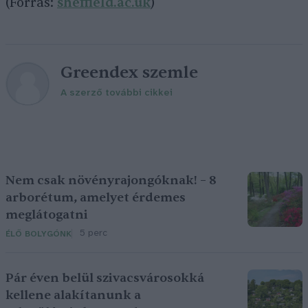
(Forrás:
sheffield.ac.uk
)
Greendex szemle
A szerző további cikkei
Nem csak növényrajongóknak! – 8
arborétum, amelyet érdemes
meglátogatni
5 perc
ÉLŐ BOLYGÓNK
Pár éven belül szivacsvárosokká
kellene alakítanunk a