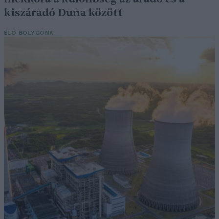
kiszáradó Duna között
ÉLŐ BOLYGÓNK