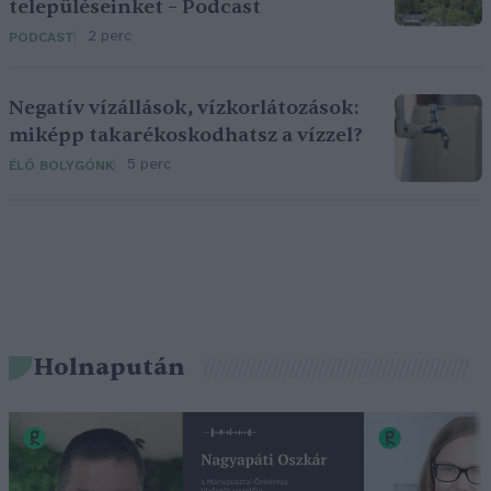
településeinket – Podcast
2 perc
PODCAST
Negatív vízállások, vízkorlátozások:
miképp takarékoskodhatsz a vízzel?
5 perc
ÉLŐ BOLYGÓNK
Holnapután