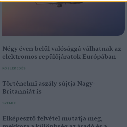
Négy éven belül valósággá válhatnak az
elektromos repülőjáratok Európában
KÖZLEKEDÉS
Történelmi aszály sújtja Nagy-
Britanniát is
SZEMLE
Elképesztő felvétel mutatja meg,
mekkora a különbség az áradó és a