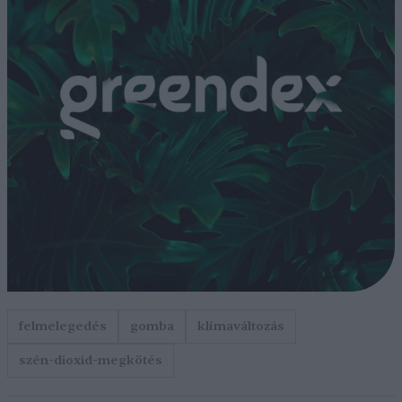
felmelegedés
gomba
klímaváltozás
szén-dioxid-megkötés