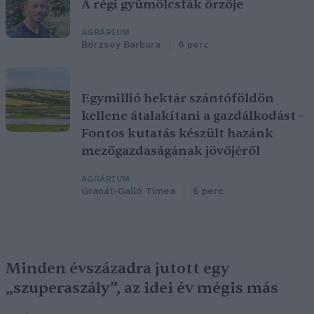
A régi gyümölcsfák őrzője
AGRÁRIUM
Börzsey Barbara
6 perc
Egymillió hektár szántóföldön
kellene átalakítani a gazdálkodást –
Fontos kutatás készült hazánk
mezőgazdaságának jövőjéről
AGRÁRIUM
Granát-Galló Tímea
6 perc
Minden évszázadra jutott egy
„szuperaszály”, az idei év mégis más