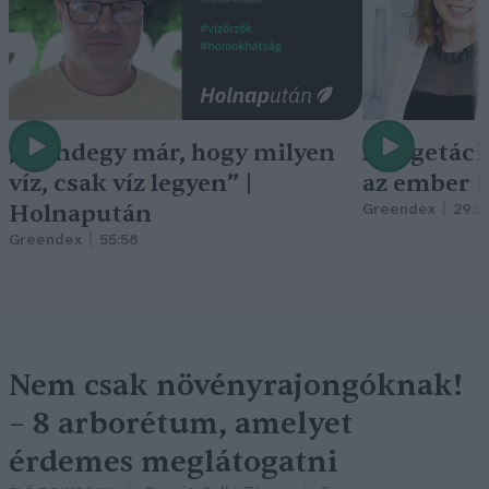
„Mindegy már, hogy milyen
A vegetáci
víz, csak víz legyen” |
az ember 
Holnapután
Greendex
29:5
Greendex
55:58
Nem csak növényrajongóknak!
– 8 arborétum, amelyet
érdemes meglátogatni