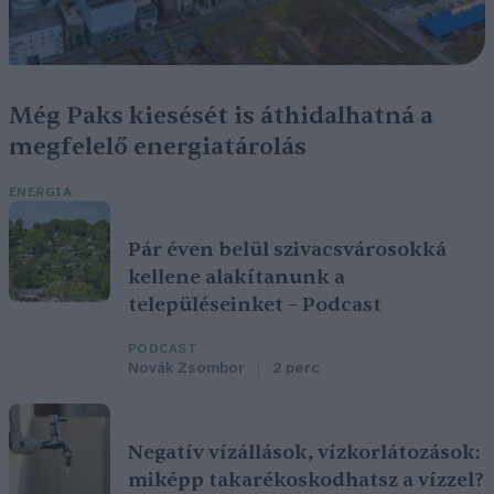
Még Paks kiesését is áthidalhatná a
megfelelő energiatárolás
ENERGIA
Pár éven belül szivacsvárosokká
kellene alakítanunk a
településeinket – Podcast
PODCAST
Novák Zsombor
2 perc
Negatív vízállások, vízkorlátozások:
miképp takarékoskodhatsz a vízzel?