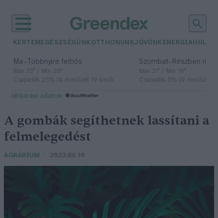
KERTEM
EGÉSZSÉGÜNK
OTTHONUNK
JÖVŐNK
ENERGIA
HULLA
–
–
Ma
Többnyire felhős
Szombat
Részben nap
Max 33° / Min 20°
Max 31° / Min 19°
Csapadék: 25% (0 mm)
Szél: 19 km/h
Csapadék: 5% (0 mm)
Szél: 
időjárási adatok:
A gombák segíthetnek lassítani a
felmelegedést
AGRÁRIUM
2023.06.10