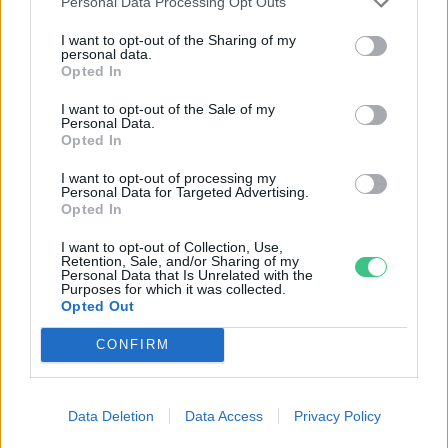
Personal Data Processing Opt Outs
Magyarország tele van gyönyörű növényekkel, így arborétumokkal
I want to opt-out of the Sharing of my
is. A jó idő beköszöntével érdemes minél többet felkeresni.
personal data.
Opted In
I want to opt-out of the Sale of my
Születésnapi programokkal várja a
Personal Data.
hétvégén a közönséget a 160 éves
Opted In
Fővárosi Állatkert
I want to opt-out of processing my
Personal Data for Targeted Advertising.
ÉLŐ BOLYGÓNK
Opted In
I want to opt-out of Collection, Use,
Szedd magad őszibarack: itt vannak
Retention, Sale, and/or Sharing of my
Personal Data that Is Unrelated with the
a legjobb lelőhelyek!
Purposes for which it was collected.
Opted Out
SZEMLE
CONFIRM
Data Deletion
Data Access
Privacy Policy