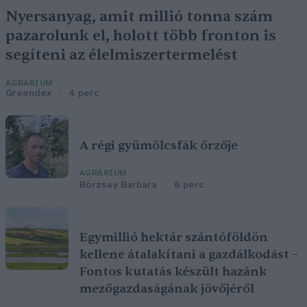
Nyersanyag, amit millió tonna szám
pazarolunk el, holott több fronton is
segíteni az élelmiszertermelést
AGRÁRIUM
Greendex
4 perc
A régi gyümölcsfák őrzője
AGRÁRIUM
Börzsey Barbara
6 perc
Egymillió hektár szántóföldön
kellene átalakítani a gazdálkodást –
Fontos kutatás készült hazánk
mezőgazdaságának jövőjéről