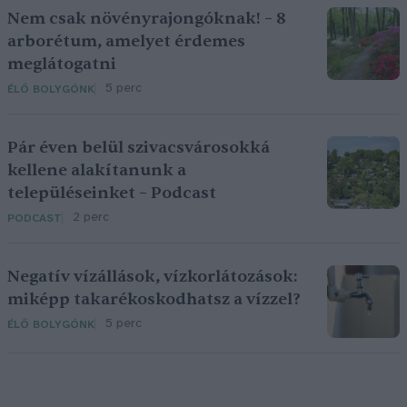
Nem csak növényrajongóknak! – 8
arborétum, amelyet érdemes
meglátogatni
5 perc
ÉLŐ BOLYGÓNK
Pár éven belül szivacsvárosokká
kellene alakítanunk a
településeinket – Podcast
2 perc
PODCAST
Negatív vízállások, vízkorlátozások:
miképp takarékoskodhatsz a vízzel?
5 perc
ÉLŐ BOLYGÓNK