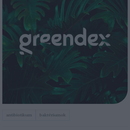
antibiotikum
baktériumok