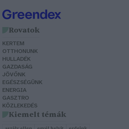
Rovatok
KERTEM
OTTHONUNK
HULLADÉK
GAZDASÁG
JÖVŐNK
EGÉSZSÉGÜNK
ENERGIA
GASZTRO
KÖZLEKEDÉS
Kiemelt témák
aszály ellen
egyél helyit
erdeink