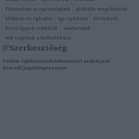
fókuszban az egészségünk
globális megoldások
időjárás és éghajlat
így építkezz
jövőnkről
kerti tippek-trükkök
madaraink
mit tegyünk a hulladékkal
Szerkesztőség
Cookie tájékoztató
Adatkezelési szabályzat
Szerzői jogok
Impresszum