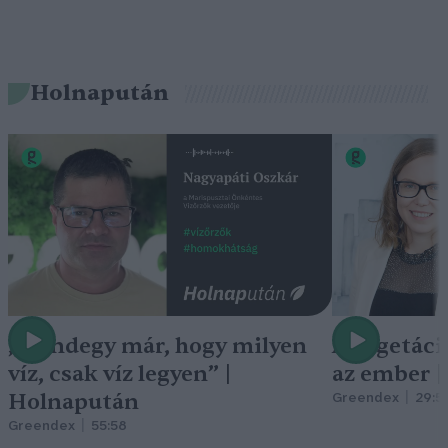
Holnapután
„Mindegy már, hogy milyen
A vegetáci
víz, csak víz legyen” |
az ember 
Holnapután
Greendex
29:5
Greendex
55:58