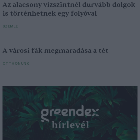
Az alacsony vízszintnél durvább dolgok
is történhetnek egy folyóval
SZEMLE
A városi fák megmaradása a tét
OTTHONUNK