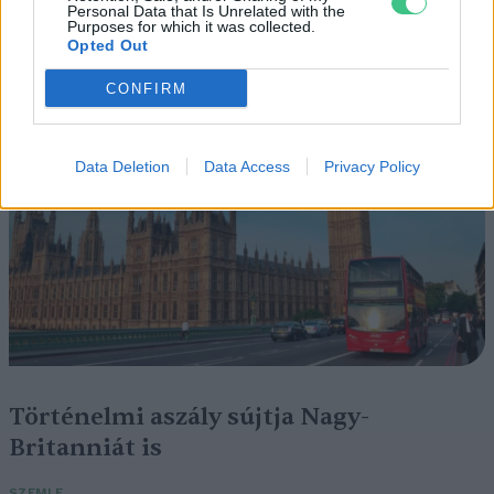
Personal Data that Is Unrelated with the
válhatnak az elektromos
Purposes for which it was collected.
repülőjáratok Európában
Opted Out
CONFIRM
KÖZLEKEDÉS
Data Deletion
Data Access
Privacy Policy
Történelmi aszály sújtja Nagy-
Britanniát is
SZEMLE