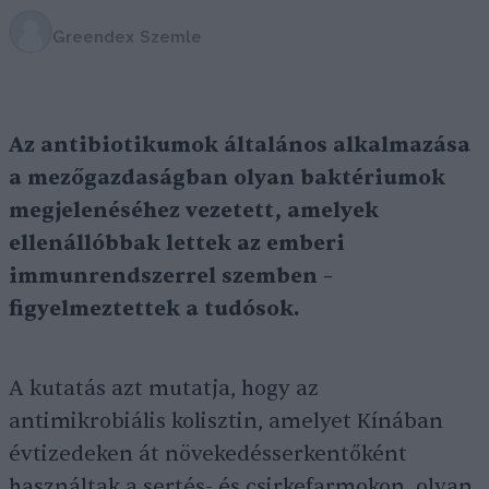
Greendex Szemle
Az antibiotikumok általános alkalmazása
a mezőgazdaságban olyan baktériumok
megjelenéséhez vezetett, amelyek
ellenállóbbak lettek az emberi
immunrendszerrel szemben –
figyelmeztettek a tudósok.
A kutatás azt mutatja, hogy az
antimikrobiális kolisztin, amelyet Kínában
évtizedeken át növekedésserkentőként
használtak a sertés- és csirkefarmokon, olyan