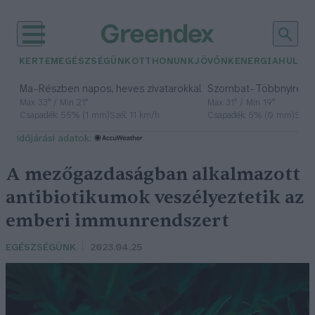
KERTEM
EGÉSZSÉGÜNK
OTTHONUNK
JÖVŐNK
ENERGIA
HULLA
–
–
Ma
Részben napos, heves zivatarokkal
Szombat
Többnyire n
Max 33° / Min 21°
Max 31° / Min 19°
Csapadék: 55% (1 mm)
Szél: 11 km/h
Csapadék: 5% (0 mm)
Szél:
időjárási adatok:
A mezőgazdaságban alkalmazott
antibiotikumok veszélyeztetik az
emberi immunrendszert
EGÉSZSÉGÜNK
2023.04.25