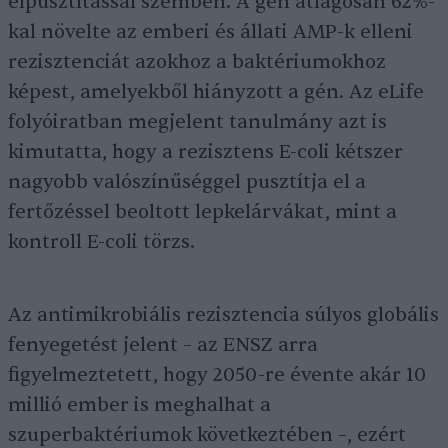
elpusztítással szemben. A gén átlagosan 62%-
kal növelte az emberi és állati AMP-k elleni
rezisztenciát azokhoz a baktériumokhoz
képest, amelyekből hiányzott a gén. Az eLife
folyóiratban megjelent tanulmány azt is
kimutatta, hogy a rezisztens E-coli kétszer
nagyobb valószínűséggel pusztítja el a
fertőzéssel beoltott lepkelárvákat, mint a
kontroll E-coli törzs.
Az antimikrobiális rezisztencia súlyos globális
fenyegetést jelent – az ENSZ arra
figyelmeztetett, hogy 2050-re évente akár 10
millió ember is meghalhat a
szuperbaktériumok következtében –, ezért