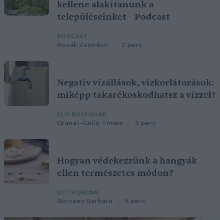
kellene alakítanunk a
településeinket – Podcast
PODCAST
Novák Zsombor
2 perc
Negatív vízállások, vízkorlátozások:
miképp takarékoskodhatsz a vízzel?
ÉLŐ BOLYGÓNK
Granát-Galló Tímea
5 perc
Hogyan védekezzünk a hangyák
ellen természetes módon?
OTTHONUNK
Börzsey Barbara
5 perc