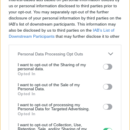
us or personal information disclosed to third parties prior to
your opt-out. You may separately opt-out of the further
disclosure of your personal information by third parties on the
IAB’s list of downstream participants. This information may
also be disclosed by us to third parties on the
IAB’s List of
Downstream Participants
that may further disclose it to other
third parties.
Personal Data Processing Opt Outs
I want to opt-out of the Sharing of my
Magyarország tele van gyönyörű növényekkel, így arborétumokkal
personal data.
is. A jó idő beköszöntével érdemes minél többet felkeresni.
Opted In
I want to opt-out of the Sale of my
Personal Data.
Szedd magad őszibarack: itt vannak
Opted In
a legjobb lelőhelyek!
I want to opt-out of processing my
Personal Data for Targeted Advertising.
SZEMLE
Opted In
I want to opt-out of Collection, Use,
Négy éven belül valósággá
Retention, Sale, and/or Sharing of my