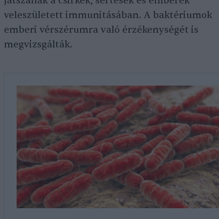
játszanak a csirkék, sertések és emberek
veleszületett immunitásában. A baktériumok
emberi vérszérumra való érzékenységét is
megvizsgálták.