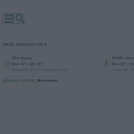
2026. AUGUSZTUS 9.
Ma
–
Hétfő
–
Napos
Mel
Max 32° / Min 18°
Max 36° / M
Csapadék: 0% (0 mm)
Szél: 7 km/h
Csapadék: 2
időjárási adatok: