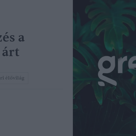
és a
 árt
ri élővilág