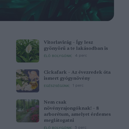
Vitorlavirág – Így lesz
gyönyörű a te lakásodban is
4 perc
ÉLŐ BOLYGÓNK
Cickafark – Az évezredek óta
ismert gyógynövény
1 perc
EGÉSZSÉGÜNK
Nem csak
növényrajongóknak! – 8
arborétum, amelyet érdemes
meglátogatni
5 perc
ÉLŐ BOLYGÓNK