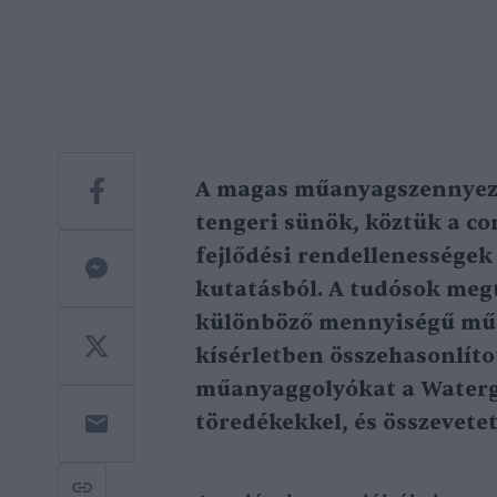
A magas műanyagszennyeze
tengeri sünök, köztük a co
fejlődési rendellenességek 
kutatásból. A tudósok meg
különböző mennyiségű műa
kísérletben összehasonlíto
műanyaggolyókat a Waterg
töredékekkel, és összevetet