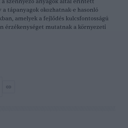
k a szennyező anyagok által érintett
gy a tápanyagok okozhatnak-e hasonló
kban, amelyek a fejlődés kulcsfontosságú
en érzékenységet mutatnak a környezeti