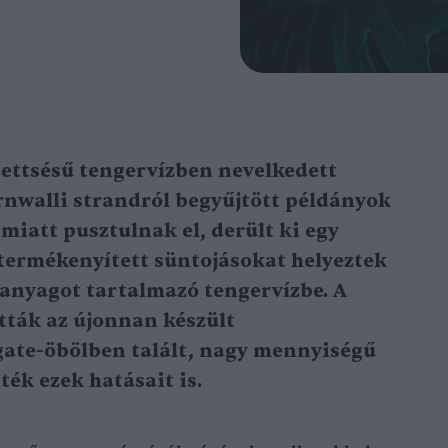
ttsésű tengervízben nevelkedett
rnwalli strandról begyűjtött példányok
miatt pusztulnak el, derült ki egy
termékenyített süntojásokat helyeztek
nyagot tartalmazó tengervízbe. A
tták az újonnan készült
ate-öbölben talált, nagy mennyiségű
ték ezek hatásait is.