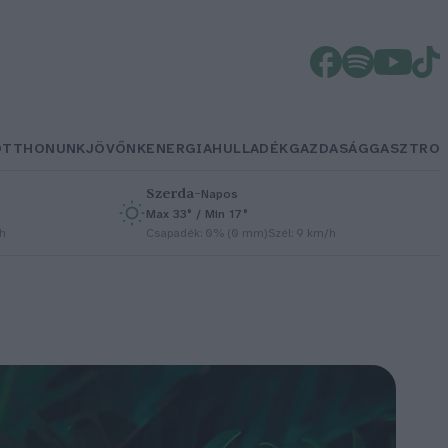
OTTHONUNK
JÖVŐNK
ENERGIA
HULLADÉK
GAZDASÁG
GASZTRO
Szerda
–
Napos
Max 33° / Min 17°
/h
Csapadék: 0% (0 mm)
Szél: 9 km/h