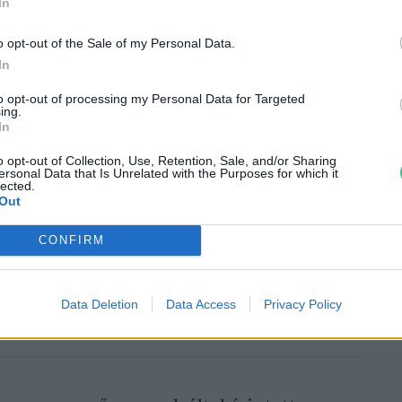
In
 bélrendszerük, míg az 5%-os és 1%-os
dellenességeket okoztak. Korábbi
o opt-out of the Sale of my Personal Data.
ok megállapították, hogy az ilyen
In
számos tartósan megmaradó szerves
to opt-out of processing my Personal Data for Targeted
 össze.
ing.
In
o opt-out of Collection, Use, Retention, Sale, and/or Sharing
ersonal Data that Is Unrelated with the Purposes for which it
lected.
Out
CONFIRM
 is károsítja a tengeri életet
Data Deletion
Data Access
Privacy Policy