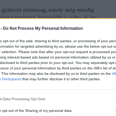
an gyártott műanyag, amely még mindig
ot tartalmaz, kimosódik a vízbe, és így
 a tanulmányban vizsgált műanyag-
 -
Do Not Process My Personal Information
ak elő az óceánban, a legalacsonyabb,
ió már gyakrabban előfordulhat.
to opt-out of the sale, sharing to third parties, or processing of your per
formation for targeted advertising by us, please use the below opt-out s
r selection. Please note that after your opt-out request is processed y
eing interest-based ads based on personal information utilized by us or
rszági Anton Dohrn Állatkerti Állomás és a
disclosed to third parties prior to your opt-out. You may separately opt-
özpont, valamint a brit Exeteri Egyetem
losure of your personal information by third parties on the IAB’s list of
. This information may also be disclosed by us to third parties on the
IA
egállapították, hogy a műanyag
Participants
that may further disclose it to other third parties.
a tengeri sün lárváit.
l Data Processing Opt Outs
ást a vízbe szivárgó cink magas
%-os PVC-szennyezésnek kitett lárváknak a
o opt-out of the Sharing of my personal data.