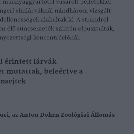
 a műanyaggyártótól vásárolt pelletekkel
engeri sünlárváknál mindhárom vizsgált
dellenességek alakultak ki. A strandról
en élő süncsemeték szintén elpusztultak,
nyezettségi koncentrációnál.
 érintett lárvák
et mutattak, beleértve a
unsejtek
uri
, az
Anton Dohrn Zoológiai Állomás