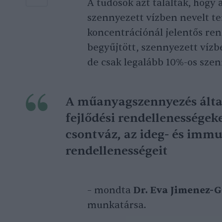
A tudósok azt találták, hogy
szennyezett vízben nevelt t
koncentrációnál jelentős ren
begyűjtött, szennyezett vízb
de csak legalább 10%-os szen
A műanyagszennyezés által
fejlődési rendellenességek
csontváz, az ideg- és imm
rendellenességeit
– mondta
Dr. Eva Jimenez-G
munkatársa.