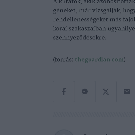
A kutatók, akik azonosítottá
géneket, már vizsgálják, ho
rendellenességeket más fajo
korai szakaszaiban ugyanily
szennyeződésekre.
(forrás:
theguardian.com
)