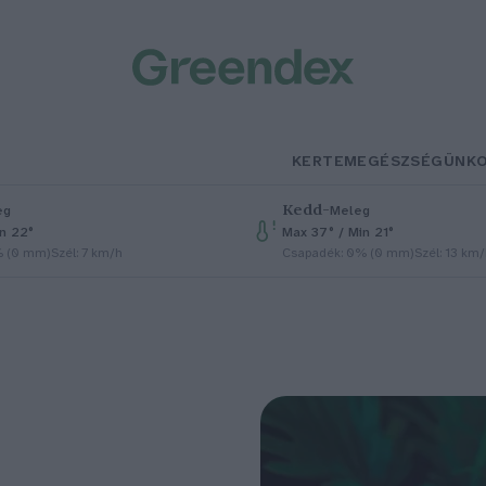
KERTEM
EGÉSZSÉGÜNK
Kedd
–
eg
Meleg
in 22°
Max 37° / Min 21°
% (0 mm)
Szél: 7 km/h
Csapadék: 0% (0 mm)
Szél: 13 km