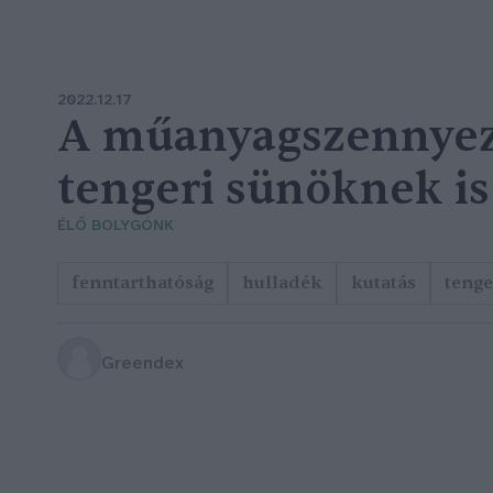
2022.12.17
A műanyagszennyez
tengeri sünöknek is
ÉLŐ BOLYGÓNK
fenntarthatóság
hulladék
kutatás
tenge
Greendex