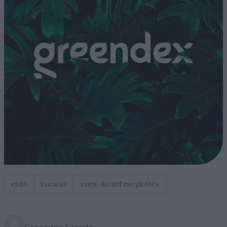
erdő
kutatás
szén-dioxid megkötés