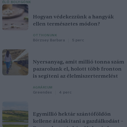
ÉLŐ BOLYGÓNK
Hogyan védekezzünk a hangyák
ellen természetes módon?
OTTHONUNK
Börzsey Barbara
5 perc
Nyersanyag, amit millió tonna szám
pazarolunk el, holott több fronton
is segíteni az élelmiszertermelést
AGRÁRIUM
Greendex
4 perc
Egymillió hektár szántóföldön
kellene átalakítani a gazdálkodást –