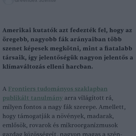
Greendex Szemle
Amerikai kutatók azt fedezték fel, hogy az
öregebb, nagyobb fák arányaiban több
szenet képesek megkötni, mint a fiatalabb
társaik, így jelentőségük nagyon jelentős a
klímaváltozás elleni harcban.
A
Frontiers tudományos szaklapban
publikált tanulmány
arra világított rá,
milyen fontos a nagy fák szerepe. Amellett,
hogy támogatják a növények, madarak,
emlősök, rovarok és mikroorganizmusok
gazdag közösségeit, nagyon magas a szén-