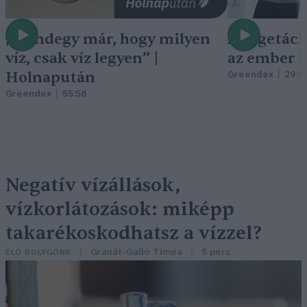
„Mindegy már, hogy milyen
A vegetáci
víz, csak víz legyen” |
az ember 
Holnapután
Greendex
29:5
Greendex
55:58
Negatív vízállások,
vízkorlátozások: miképp
takarékoskodhatsz a vízzel?
Granát-Galló Tímea
5 perc
ÉLŐ BOLYGÓNK