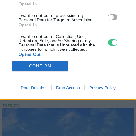
Opted In
I want to opt-out of processing my
Personal Data for Targeted Advertising.
Opted In
Az alacsony vízszintnél durvább dolgok
is történhetnek egy folyóval
I want to opt-out of Collection, Use,
Retention, Sale, and/or Sharing of my
Personal Data that Is Unrelated with the
SZEMLE
Purposes for which it was collected.
Opted Out
A városi fák megmaradása a tét
CONFIRM
OTTHONUNK
Data Deletion
Data Access
Privacy Policy
Céltáblát festett magára az EU
ENERGIA