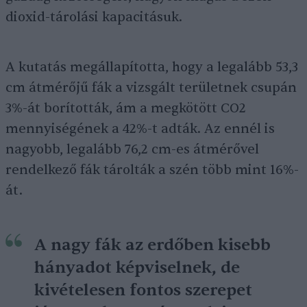
dioxid-tárolási kapacitásuk.
A kutatás megállapította, hogy a legalább 53,3
cm átmérőjű fák a vizsgált területnek csupán
3%-át borították, ám a megkötött CO2
mennyiségének a 42%-t adták. Az ennél is
nagyobb, legalább 76,2 cm-es átmérővel
rendelkező fák tárolták a szén több mint 16%-
át.
A nagy fák az erdőben kisebb
hányadot képviselnek, de
kivételesen fontos szerepet