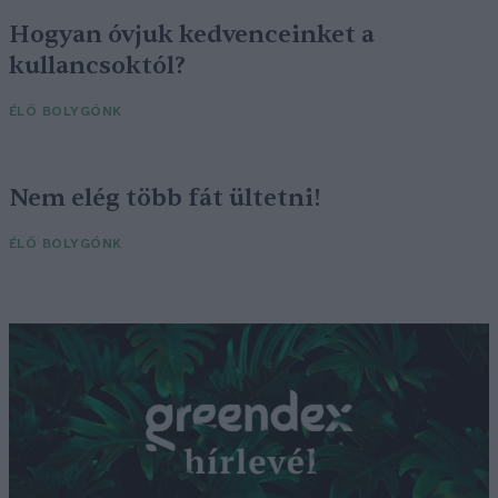
Hogyan óvjuk kedvenceinket a
kullancsoktól?
ÉLŐ BOLYGÓNK
Nem elég több fát ültetni!
ÉLŐ BOLYGÓNK