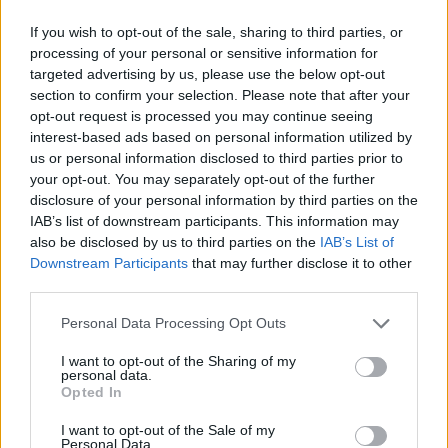
Miért viseli meg az embert a hőség
If you wish to opt-out of the sale, sharing to third parties, or
processing of your personal or sensitive information for
és mit tehetünk ellene?
targeted advertising by us, please use the below opt-out
section to confirm your selection. Please note that after your
EGÉSZSÉGÜNK
opt-out request is processed you may continue seeing
interest-based ads based on personal information utilized by
Csillaghullás, napfogyatkozás:
us or personal information disclosed to third parties prior to
augusztusban érdemes lesz az égre
your opt-out. You may separately opt-out of the further
nézni
disclosure of your personal information by third parties on the
IAB’s list of downstream participants. This information may
also be disclosed by us to third parties on the
IAB’s List of
ÉLŐ BOLYGÓNK
Downstream Participants
that may further disclose it to other
third parties.
Personal Data Processing Opt Outs
I want to opt-out of the Sharing of my
personal data.
Opted In
I want to opt-out of the Sale of my
Personal Data.