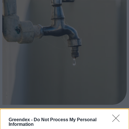
Ha elmúlik az aszályos időszak, akkor is szem előtt kell(ene)
tartanunk ezeket a döntéseket.
Greendex -
Do Not Process My Personal
Information