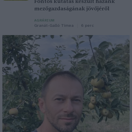
Fontos kutatás készült hazánk
mezőgazdaságának jövőjéről
AGRÁRIUM
Granát-Galló Tímea
6 perc