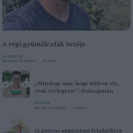
A régi gyümölcsfák őrzője
AGRÁRIUM
Börzsey Barbara
6 perc
„Mindegy már, hogy milyen víz,
csak víz legyen” | Holnapután
JÖVŐNK
Novák Zsombor
3 perc
12 pontos augusztusi feladatlista