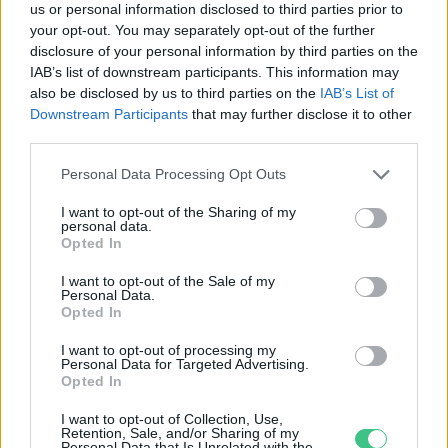
us or personal information disclosed to third parties prior to
Születésnapi programokkal várja a
your opt-out. You may separately opt-out of the further
hétvégén a közönséget a 160 éves
disclosure of your personal information by third parties on the
Fővárosi Állatkert
IAB’s list of downstream participants. This information may
also be disclosed by us to third parties on the
IAB’s List of
ÉLŐ BOLYGÓNK
Downstream Participants
that may further disclose it to other
third parties.
Szedd magad őszibarack: itt vannak
Personal Data Processing Opt Outs
a legjobb lelőhelyek!
I want to opt-out of the Sharing of my
SZEMLE
personal data.
Opted In
I want to opt-out of the Sale of my
Personal Data.
Opted In
I want to opt-out of processing my
Personal Data for Targeted Advertising.
Opted In
I want to opt-out of Collection, Use,
Retention, Sale, and/or Sharing of my
Personal Data that Is Unrelated with the