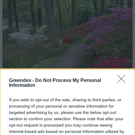
Greendex -
Do Not Process My Personal
Information
If you wish to opt-out of the sale, sharing to third parties, or
processing of your personal or sensitive information for
Magyarország tele van gyönyörű növényekkel, így arborétumokkal
targeted advertising by us, please use the below opt-out
is. A jó idő beköszöntével érdemes minél többet felkeresni.
section to confirm your selection. Please note that after your
opt-out request is processed you may continue seeing
interest-based ads based on personal information utilized by