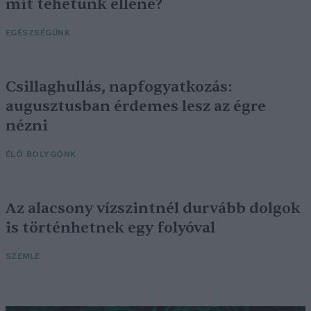
mit tehetünk ellene?
EGÉSZSÉGÜNK
Csillaghullás, napfogyatkozás:
augusztusban érdemes lesz az égre
nézni
ÉLŐ BOLYGÓNK
Az alacsony vízszintnél durvább dolgok
is történhetnek egy folyóval
SZEMLE