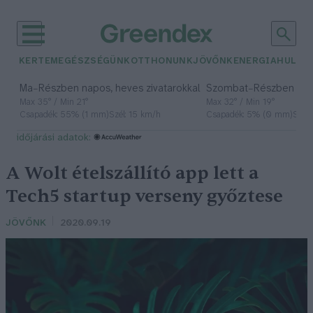
KERTEM
EGÉSZSÉGÜNK
OTTHONUNK
JÖVŐNK
ENERGIA
HULLA
–
–
Ma
Részben napos, heves zivatarokkal
Szombat
Részben na
Max 35° / Min 21°
Max 32° / Min 19°
Csapadék: 55% (1 mm)
Szél: 15 km/h
Csapadék: 5% (0 mm)
Szél:
időjárási adatok:
A Wolt ételszállító app lett a
Tech5 startup verseny győztese
JÖVŐNK
2020.09.19