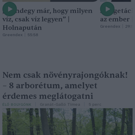
„Mindegy már, hogy milyen
A vegetáci
víz, csak víz legyen” |
az ember 
Holnapután
Greendex
29:5
Greendex
55:58
Nem csak növényrajongóknak!
– 8 arborétum, amelyet
érdemes meglátogatni
Granát-Galló Tímea
5 perc
ÉLŐ BOLYGÓNK