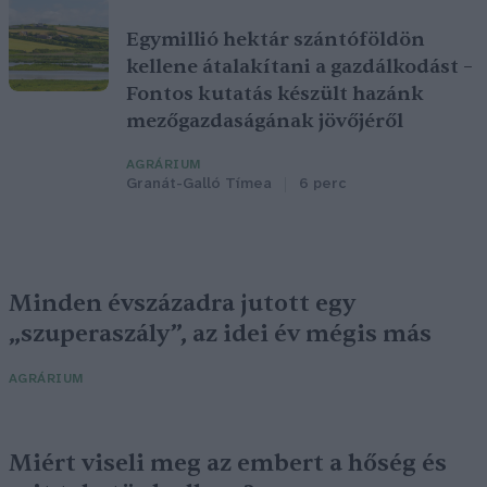
Egymillió hektár szántóföldön
kellene átalakítani a gazdálkodást –
Fontos kutatás készült hazánk
mezőgazdaságának jövőjéről
AGRÁRIUM
Granát-Galló Tímea
6 perc
Minden évszázadra jutott egy
„szuperaszály”, az idei év mégis más
AGRÁRIUM
Miért viseli meg az embert a hőség és