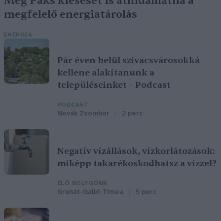
Még Paks kiesését is áthidalhatná a
megfelelő energiatárolás
ENERGIA
Pár éven belül szivacsvárosokká
kellene alakítanunk a
településeinket – Podcast
PODCAST
Novák Zsombor
2 perc
Negatív vízállások, vízkorlátozások:
miképp takarékoskodhatsz a vízzel?
ÉLŐ BOLYGÓNK
Granát-Galló Tímea
5 perc