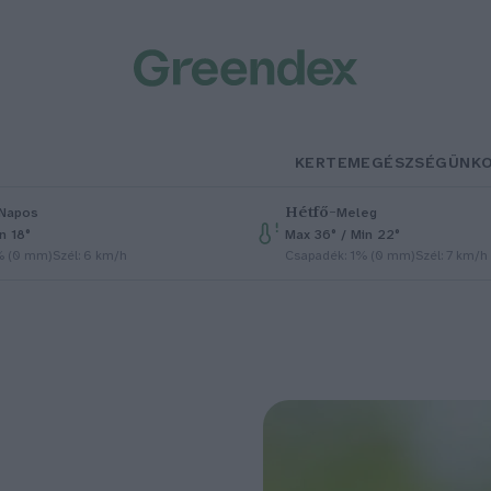
KERTEM
EGÉSZSÉGÜNK
Hétfő
–
Napos
Meleg
n 18°
Max 36° / Min 22°
% (0 mm)
Szél: 6 km/h
Csapadék: 1% (0 mm)
Szél: 7 km/h