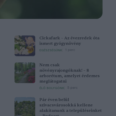
Cickafark – Az évezredek óta
ismert gyógynövény
1 perc
EGÉSZSÉGÜNK
Nem csak
növényrajongóknak! – 8
arborétum, amelyet érdemes
meglátogatni
5 perc
ÉLŐ BOLYGÓNK
Pár éven belül
szivacsvárosokká kellene
alakítanunk a településeinket