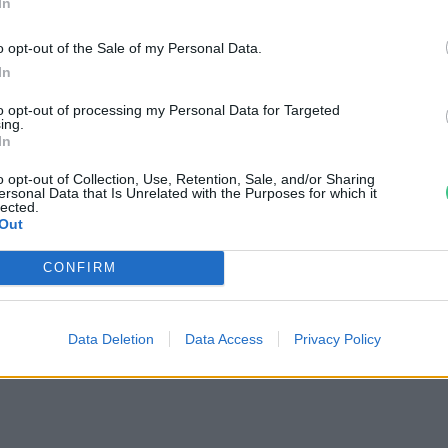
In
o opt-out of the Sale of my Personal Data.
t a
mesterséges intelligencia
(AI)
In
őségeket és fogyasztói hozzáállást hoz a
to opt-out of processing my Personal Data for Targeted
a vásárló, más szerepet kaphat a
ing.
In
sok is máshol jelentkeznek a kommunikáció
o opt-out of Collection, Use, Retention, Sale, and/or Sharing
ersonal Data that Is Unrelated with the Purposes for which it
lected.
Out
CONFIRM
Data Deletion
Data Access
Privacy Policy
séges intelligencia vegánjai?