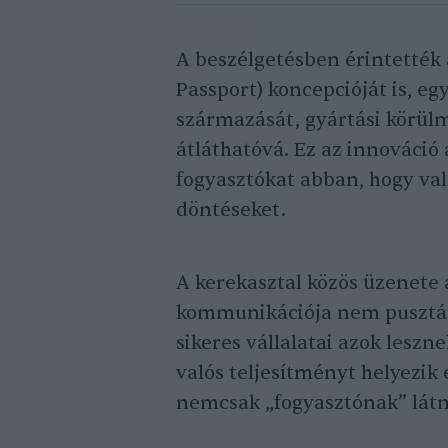
A beszélgetésben érintették a
Passport) koncepcióját is, e
származását, gyártási körül
átláthatóvá. Ez az innováció 
fogyasztókat abban, hogy va
döntéseket.
A kerekasztal közös üzenete 
kommunikációja nem pusztán 
sikeres vállalatai azok lesz
valós teljesítményt helyezik
nemcsak „fogyasztónak” látn