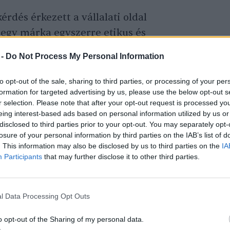
rdés érkezett a vállalati oldal
 egy márka egyszerre etikus és
 mérhető, hogy egy vállalat valóban
 -
Do Not Process My Personal Information
okban visszatérő elem volt, hogy az
ESG-
ítmény kulcsfontosságú a hitelesség
to opt-out of the sale, sharing to third parties, or processing of your per
formation for targeted advertising by us, please use the below opt-out s
thatóság nem pusztán compliance-
r selection. Please note that after your opt-out request is processed y
hetőség is, különösen a felelős, tudatos
eing interest-based ads based on personal information utilized by us or
disclosed to third parties prior to your opt-out. You may separately opt-
losure of your personal information by third parties on the IAB’s list of
. This information may also be disclosed by us to third parties on the
IA
Participants
that may further disclose it to other third parties.
gy a vállalatoknak érdemes felhagyni az
s” törekvésével, és a
fenntarthatóságot
 Az őszinte, transzparens kommunikáció
l Data Processing Opt Outs
a márkát, amikor a zöldrefestés helyett a
o opt-out of the Sharing of my personal data.
ék.