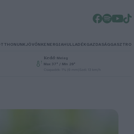
OTTHONUNK
JÖVŐNK
ENERGIA
HULLADÉK
GAZDASÁG
GASZTRO
Kedd
–
Meleg
Max 37° / Min 20°
Csapadék: 1% (0 mm)
Szél: 13 km/h