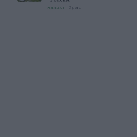
– Podcast
2 perc
PODCAST