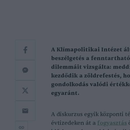
A Klímapolitikai Intézet á
beszélgetés a fenntarthat
dilemmáit vizsgálta: meddi
kezdődik a zöldrefestés, h
gondolkodás valódi értékké
egyaránt.
A diskurzus egyik központi t
évtizedeken át a
fogyasztás
ö