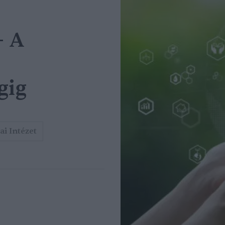
– A
gig
i Intézet