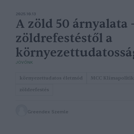
2025.10.13
A zöld 50 árnyalata 
zöldrefestéstől a
környezettudatossá
JÖVŐNK
környezettudatos életmód
MCC Klímapolitika
zöldrefestés
Greendex Szemle