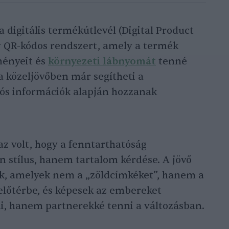
 digitális termékútlevél (Digital Product
gy QR-kódos rendszert, amely a termék
ményeit és
környezeti lábnyomát
tenné
a közeljövőben már segítheti a
lós információk alapján hozzanak
az volt, hogy a fenntarthatóság
stílus, hanem tartalom kérdése. A jövő
nek, amelyek nem a „zöldcímkéket”, hanem a
 előtérbe, és képesek az embereket
i, hanem partnerekké tenni a változásban.