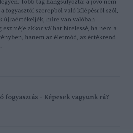
 legyen. Több tag hangsúlyozta: a jövő nem
a fogyasztói szerepből való kilépésről szól,
k újraértékeljék, mire van valóban
 eszméje akkor válhat hitelessé, ha nem a
rfényben, hanem az életmód, az értékrend
.
ó fogyasztás – Képesek vagyunk rá?