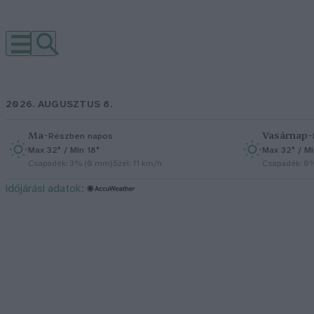
2026. AUGUSZTUS 8.
Ma
–
Vasárnap
–
Részben napos
Max 32° / Min 18°
Max 32° / Mi
Csapadék: 3% (0 mm)
Szél: 11 km/h
Csapadék: 0
időjárási adatok: