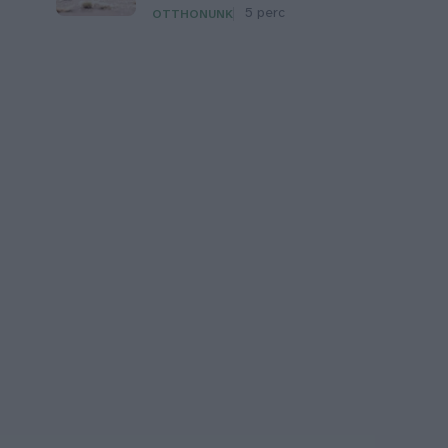
5 perc
OTTHONUNK