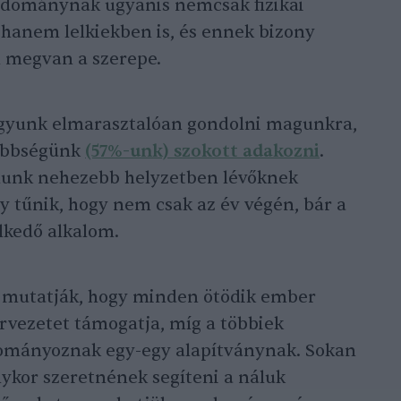
adománynak ugyanis nemcsak fizikai
 hanem lelkiekben is, és ennek bizony
 megvan a szerepe.
gyunk elmarasztalóan gondolni magunkra,
többségünk
(57%-unk) szokott adakozni
.
álunk nehezebb helyzetben lévőknek
gy tűnik, hogy nem csak az év végén, bár a
lkedő alkalom.
 mutatják, hogy minden ötödik ember
rvezetet támogatja, míg a többiek
ományoznak egy-egy alapítványnak. Sokan
ykor szeretnének segíteni a náluk