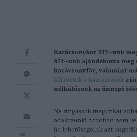
Karácsonykor 33%-unk megy
87%-unk ajándékozza meg sz
karácsonyfát, valamint má
költöt
t
ek a háztartások
aján
nélkülöznek az ünnepi id
Ne ringassuk magunkat abban
adakozunk! Azonban nem kel
ha lehetőségeink azt engedik