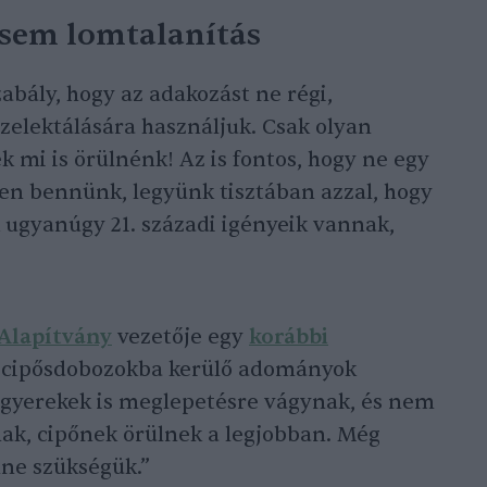
sem lomtalanítás
abály, hogy az adakozást ne régi,
zelektálására használjuk. Csak olyan
 mi is örülnénk! Az is fontos, hogy ne egy
jen bennünk, legyünk tisztában azzal, hogy
 ugyanúgy 21. századi igényeik vannak,
Alapítvány
vezetője egy
korábbi
a cipősdobozokba kerülő adományok
ó gyerekek is meglepetésre vágynak, és nem
nak, cipőnek örülnek a legjobban. Még
nne szükségük.”