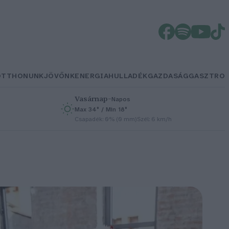
OTTHONUNK
JÖVŐNK
ENERGIA
HULLADÉK
GAZDASÁG
GASZTRO
Vasárnap
–
Napos
Max 34° / Min 18°
h
Csapadék: 0% (0 mm)
Szél: 6 km/h