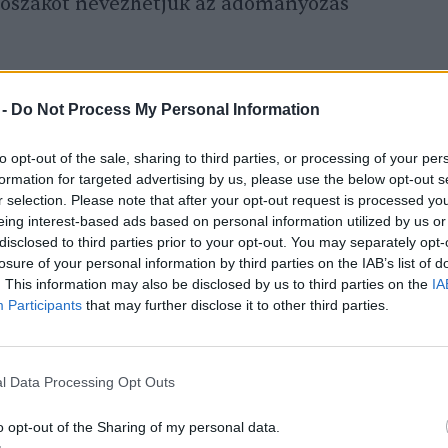
időszakot nevezhetjük az adományozás
 -
Do Not Process My Personal Information
ás fő időszaka
to opt-out of the sale, sharing to third parties, or processing of your per
elhetjük meg, hogy egyre
több adomány
formation for targeted advertising by us, please use the below opt-out s
r selection. Please note that after your opt-out request is processed y
ek részére, mind a cégektől, mind pedig a
eing interest-based ads based on personal information utilized by us or
átszik, hogy az adakozásban kimagaslik a
disclosed to third parties prior to your opt-out. You may separately opt-
losure of your personal information by third parties on the IAB’s list of
an a karácsony miatt. Az egész éves
. This information may also be disclosed by us to third parties on the
IA
z év utolsó hónapjához.
Participants
that may further disclose it to other third parties.
erjed az a gyakorlat, hogy a vállalatok egy
l Data Processing Opt Outs
uli helyett inkább jótékony célra fordítják
o opt-out of the Sharing of my personal data.
m a céges parti, hanem a közös