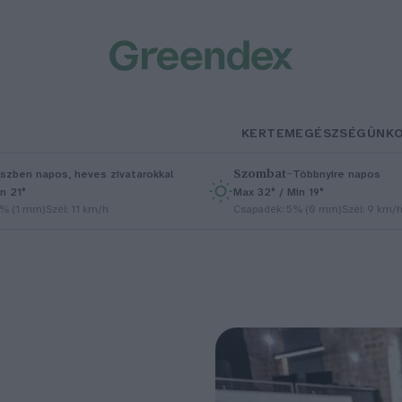
KERTEM
EGÉSZSÉGÜNK
Szombat
–
szben napos, heves zivatarokkal
Többnyire napos
n 21°
Max 32° / Min 19°
5% (1 mm)
Szél: 11 km/h
Csapadék: 5% (0 mm)
Szél: 9 km/