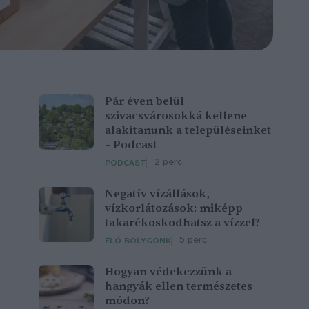
Pár éven belül
szivacsvárosokká kellene
alakítanunk a településeinket
– Podcast
2 perc
PODCAST
Negatív vízállások,
vízkorlátozások: miképp
takarékoskodhatsz a vízzel?
5 perc
ÉLŐ BOLYGÓNK
Hogyan védekezzünk a
hangyák ellen természetes
módon?