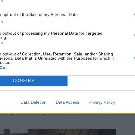
In
o opt-out of the Sale of my Personal Data.
In
maköréhez
hozzátartozik – bár ez csak hab
to opt-out of processing my Personal Data for Targeted
 szerint a fogyasztók 55%-kal többet
ing.
In
ékeiből, amelyekről köztudott, hogy
i szerepvállalásban kiemelkedő vállalatok
o opt-out of Collection, Use, Retention, Sale, and/or Sharing
ersonal Data that Is Unrelated with the Purposes for which it
bak.
lected.
Out
CONFIRM
sokkal jobban foglalkoztat minket, hogy
ódon adakozhatunk, hogy az adományunk
sszegyűjtöttünk pár lehetőséget és
Data Deletion
Data Access
Privacy Policy
l még az utolsó pillanatban is adhatunk.