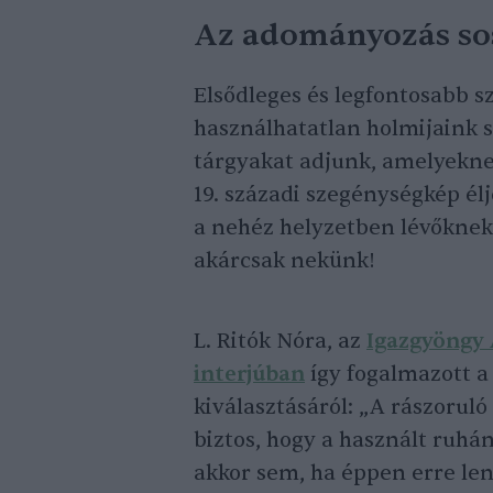
Az adományozás so
Elsődleges és legfontosabb sz
használhatatlan holmijaink s
tárgyakat adjunk, amelyeknek
19. századi szegénységkép él
a nehéz helyzetben lévőknek
akárcsak nekünk!
L. Ritók Nóra, az
Igazgyöngy 
interjúban
így fogalmazott 
kiválasztásáról: „A rászorul
biztos, hogy a használt ruhá
akkor sem, ha éppen erre le