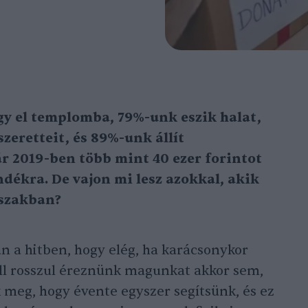
 el templomba, 79%-unk eszik halat,
eretteit, és 89%-unk állít
r 2019-ben több mint 40 ezer forintot
dékra. De vajon mi lesz azokkal, akik
őszakban?
 a hitben, hogy elég, ha karácsonykor
l rosszul éreznünk magunkat akkor sem,
 meg, hogy évente egyszer segítsünk, és ez