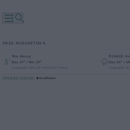
2026. AUGUSZTUS 6.
Ma
–
Péntek
–
Meleg
Ré
Max 39° / Min 25°
Max 34° / Mi
Csapadék: 25% (0 mm)
Szél: 9 km/h
Csapadék: 5
időjárási adatok: