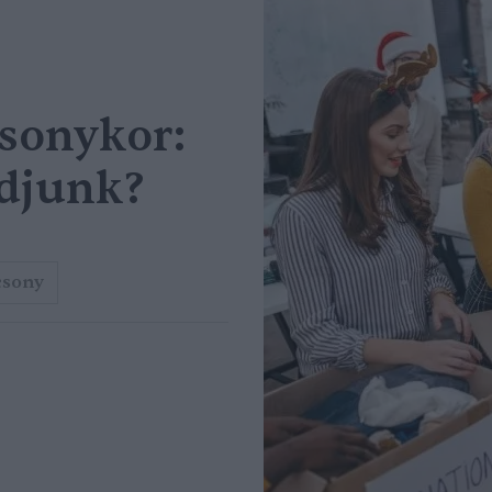
sonykor:
adjunk?
csony