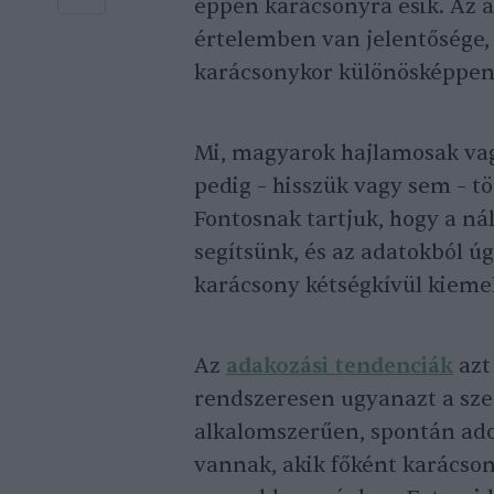
éppen karácsonyra esik. Az 
értelemben van jelentősége,
karácsonykor különösképpen
Mi, magyarok hajlamosak va
pedig – hisszük vagy sem – 
Fontosnak tartjuk, hogy a n
segítsünk, és az adatokból ú
karácsony kétségkívül kieme
Az
adakozási tendenciák
azt
rendszeresen ugyanazt a sze
alkalomszerűen, spontán ad
vannak, akik főként karácson