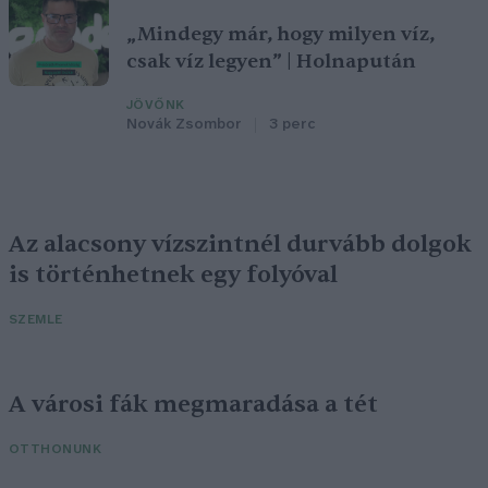
„Mindegy már, hogy milyen víz,
csak víz legyen” | Holnapután
JÖVŐNK
Novák Zsombor
3 perc
Az alacsony vízszintnél durvább dolgok
is történhetnek egy folyóval
SZEMLE
A városi fák megmaradása a tét
OTTHONUNK