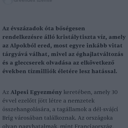
Greendex szemle
Az évszázadok óta bőségesen
rendelkezésre álló kristálytiszta víz, amely
az Alpokból ered, most egyre inkább vitat
tárgyává válhat, mivel az éghajlatváltozás
és a gleccserek olvadása az elkövetkező
években tízmilliók életére lesz hatással.
Az
Alpesi Egyezmény
keretében, amely 30
évvel ezelőtt jött létre a nemzetek
összehangolására, a tagállamok a dél-svájci
Brig városában találkoznak. Az országoka
olyan nagyhatalmak, mint Franciaország,