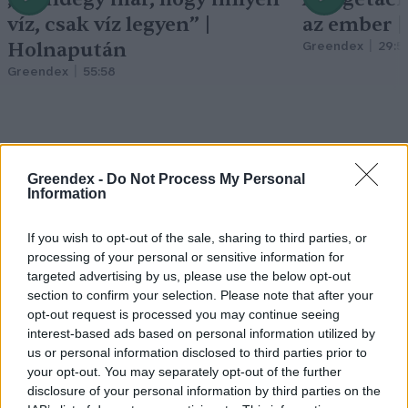
víz, csak víz legyen” |
az ember 
Holnapután
Greendex
29:5
Greendex
55:58
Greendex -
Do Not Process My Personal
Pár éven belül
Information
szivacsvárosokká kellene
If you wish to opt-out of the sale, sharing to third parties, or
alakítanunk a településeinket –
processing of your personal or sensitive information for
targeted advertising by us, please use the below opt-out
Podcast
section to confirm your selection. Please note that after your
opt-out request is processed you may continue seeing
Novák Zsombor
2 perc
PODCAST
interest-based ads based on personal information utilized by
us or personal information disclosed to third parties prior to
your opt-out. You may separately opt-out of the further
disclosure of your personal information by third parties on the