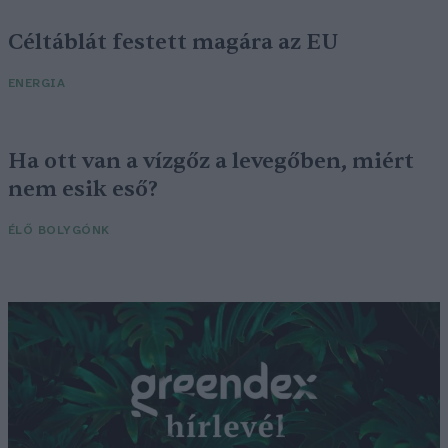
Céltáblát festett magára az EU
ENERGIA
Ha ott van a vízgőz a levegőben, miért
nem esik eső?
ÉLŐ BOLYGÓNK