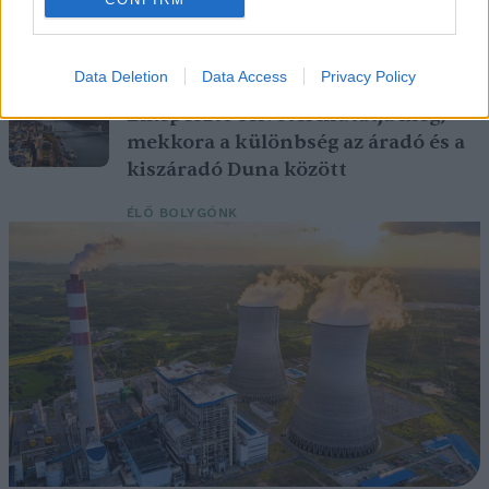
Britanniát is
SZEMLE
Data Deletion
Data Access
Privacy Policy
Elképesztő felvétel mutatja meg,
mekkora a különbség az áradó és a
kiszáradó Duna között
ÉLŐ BOLYGÓNK