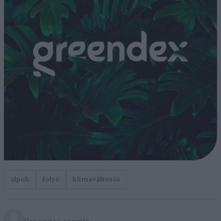
alpok
folyó
klímaváltozás