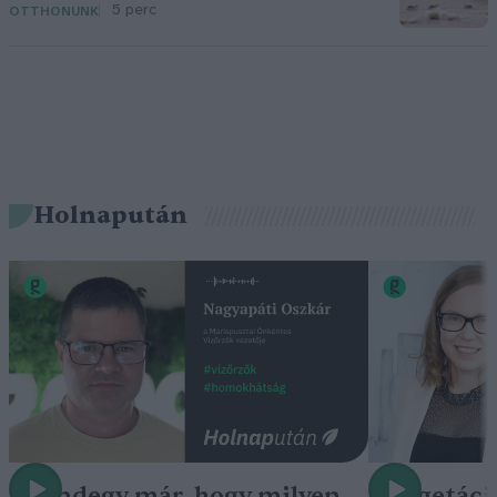
5 perc
OTTHONUNK
Holnapután
„Mindegy már, hogy milyen
A vegetáci