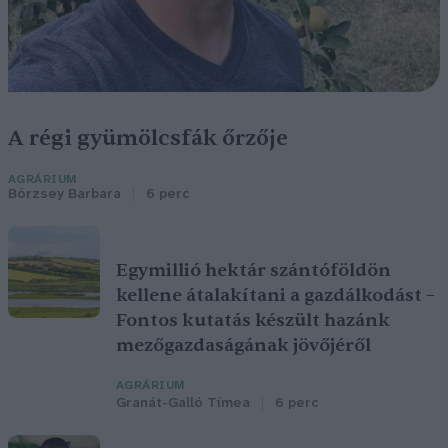
A régi gyümölcsfák őrzője
AGRÁRIUM
Börzsey Barbara
6 perc
Egymillió hektár szántóföldön
kellene átalakítani a gazdálkodást –
Fontos kutatás készült hazánk
mezőgazdaságának jövőjéről
AGRÁRIUM
Granát-Galló Tímea
6 perc