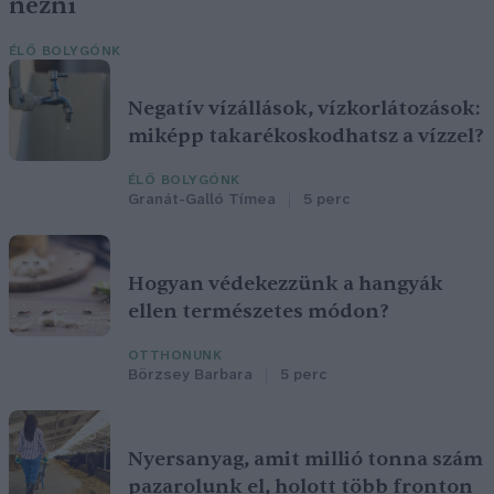
nézni
ÉLŐ BOLYGÓNK
Negatív vízállások, vízkorlátozások:
miképp takarékoskodhatsz a vízzel?
ÉLŐ BOLYGÓNK
Granát-Galló Tímea
5 perc
Hogyan védekezzünk a hangyák
ellen természetes módon?
OTTHONUNK
Börzsey Barbara
5 perc
Nyersanyag, amit millió tonna szám
pazarolunk el, holott több fronton