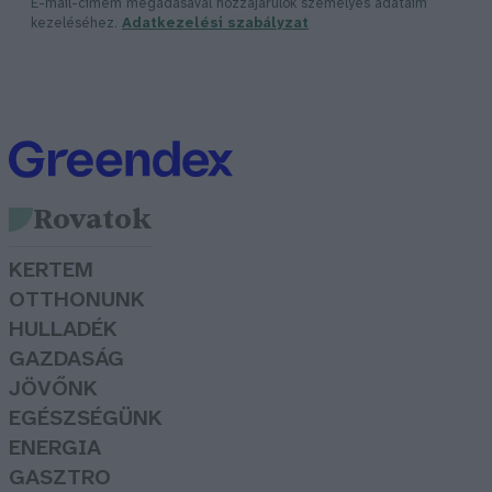
E-mail-címem megadásával hozzájárulok személyes adataim
kezeléséhez.
Adatkezelési szabályzat
Rovatok
KERTEM
OTTHONUNK
HULLADÉK
GAZDASÁG
JÖVŐNK
EGÉSZSÉGÜNK
ENERGIA
GASZTRO