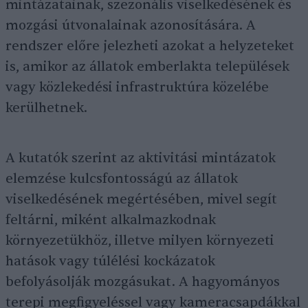
mintázatainak, szezonális viselkedésének és
mozgási útvonalainak azonosítására. A
rendszer előre jelezheti azokat a helyzeteket
is, amikor az állatok emberlakta települések
vagy közlekedési infrastruktúra közelébe
kerülhetnek.
A kutatók szerint az aktivitási mintázatok
elemzése kulcsfontosságú az állatok
viselkedésének megértésében, mivel segít
feltárni, miként alkalmazkodnak
környezetükhöz, illetve milyen környezeti
hatások vagy túlélési kockázatok
befolyásolják mozgásukat. A hagyományos
terepi megfigyeléssel vagy kameracsapdákkal