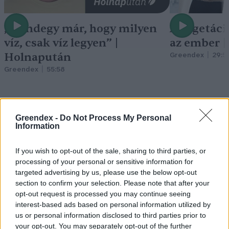
„Mindegy már, hogy milyen
A vegetáci
víz, csak víz legyen” |
az ember 
Holnapután
Greendex
29:5
Greendex
55:58
Greendex -
Do Not Process My Personal
Information
Merre lehet a Velencei-tó
If you wish to opt-out of the sale, sharing to third parties, or
jövője? | Holnapután
processing of your personal or sensitive information for
Novák Zsombor
3 perc
PODCAST
targeted advertising by us, please use the below opt-out
section to confirm your selection. Please note that after your
opt-out request is processed you may continue seeing
interest-based ads based on personal information utilized by
us or personal information disclosed to third parties prior to
your opt-out. You may separately opt-out of the further