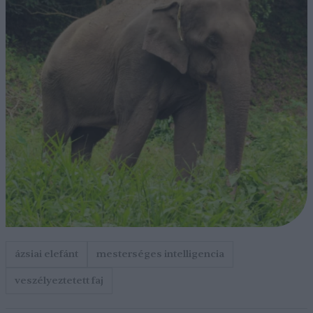
ázsiai elefánt
mesterséges intelligencia
veszélyeztetett faj