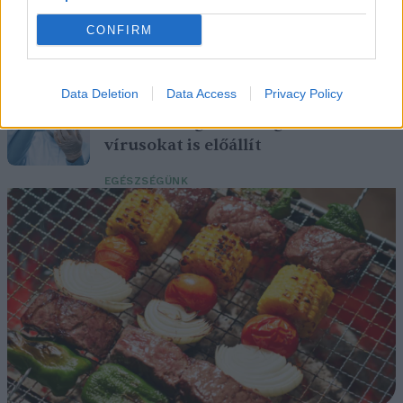
Tombol a hőség és az aszály, mégis
CONFIRM
nő a klímaszkepticizmus
ÉLŐ BOLYGÓNK
Data Deletion
Data Access
Privacy Policy
A mesterséges intelligencia már
vírusokat is előállít
EGÉSZSÉGÜNK