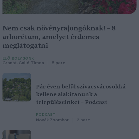
Nem csak növényrajongóknak! – 8
arborétum, amelyet érdemes
meglátogatni
ÉLŐ BOLYGÓNK
Granát-Galló Tímea
5 perc
Pár éven belül szivacsvárosokká
kellene alakítanunk a
településeinket – Podcast
PODCAST
Novák Zsombor
2 perc