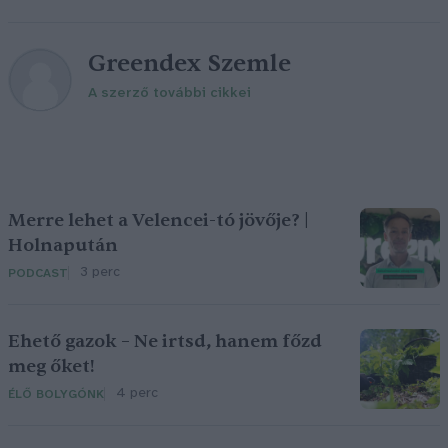
Greendex Szemle
A szerző további cikkei
Merre lehet a Velencei-tó jövője? |
Holnapután
3 perc
PODCAST
Ehető gazok – Ne irtsd, hanem főzd
meg őket!
4 perc
ÉLŐ BOLYGÓNK