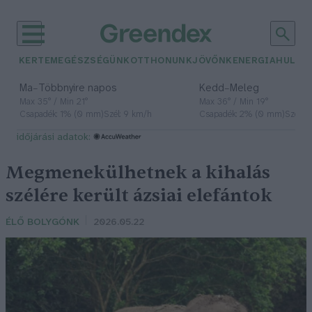
KERTEM
EGÉSZSÉGÜNK
OTTHONUNK
JÖVŐNK
ENERGIA
HULLA
–
–
Ma
Többnyire napos
Kedd
Meleg
Max 35° / Min 21°
Max 36° / Min 19°
Csapadék: 1% (0 mm)
Szél: 9 km/h
Csapadék: 2% (0 mm)
Szél: 
időjárási adatok:
Megmenekülhetnek a kihalás
szélére került ázsiai elefántok
ÉLŐ BOLYGÓNK
2026.05.22