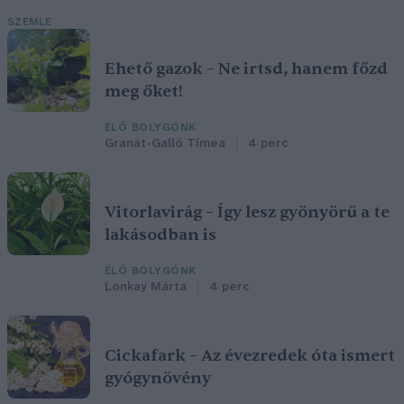
SZEMLE
Ehető gazok – Ne irtsd, hanem főzd
meg őket!
ÉLŐ BOLYGÓNK
Granát-Galló Tímea
4 perc
Vitorlavirág – Így lesz gyönyörű a te
lakásodban is
ÉLŐ BOLYGÓNK
Lonkay Márta
4 perc
Cickafark – Az évezredek óta ismert
gyógynövény