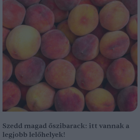
Szedd magad őszibarack: itt vannak a
legjobb lelőhelyek!