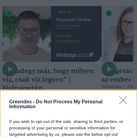
„Mindegy már, hogy milyen
A vegetáci
víz, csak víz legyen” |
az ember 
Holnapután
Greendex
29:5
Greendex
55:58
Greendex -
Do Not Process My Personal
Information
If you wish to opt-out of the sale, sharing to third parties, or
processing of your personal or sensitive information for
Cickafark – Az évezredek óta
targeted advertising by us, please use the below opt-out