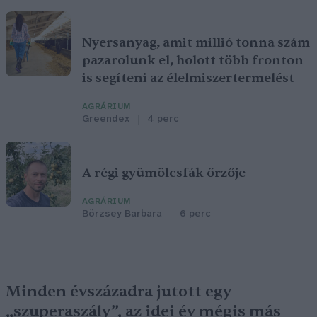
Nyersanyag, amit millió tonna szám
pazarolunk el, holott több fronton
is segíteni az élelmiszertermelést
AGRÁRIUM
Greendex
4 perc
A régi gyümölcsfák őrzője
AGRÁRIUM
Börzsey Barbara
6 perc
Minden évszázadra jutott egy
„szuperaszály”, az idei év mégis más