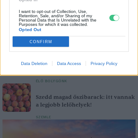
I want to opt-out of Collection, Use,
Retention, Sale, and/or Sharing of my
Personal Data that Is Unrelated with the
Purposes for which it was collected.
Ezt a növényt már az őskorban is ismerték, a népi gyógyászatban
Opted Out
pedig ma is számos betegség ellen használják.
CONFIRM
Születésnapi programokkal várja a
hétvégén a közönséget a 160 éves
Data Deletion
Data Access
Privacy Policy
Fővárosi Állatkert
ÉLŐ BOLYGÓNK
Szedd magad őszibarack: itt vannak
a legjobb lelőhelyek!
SZEMLE