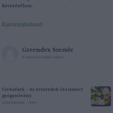
követésében.
(
Egészségkalauz
)
Greendex Szemle
A szerző további cikkei
Cickafark – Az évezredek óta ismert
gyógynövény
1 perc
EGÉSZSÉGÜNK