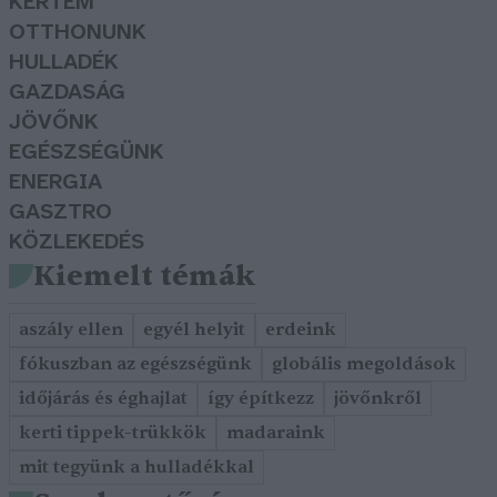
KERTEM
OTTHONUNK
HULLADÉK
GAZDASÁG
JÖVŐNK
EGÉSZSÉGÜNK
ENERGIA
GASZTRO
KÖZLEKEDÉS
Kiemelt témák
aszály ellen
egyél helyit
erdeink
fókuszban az egészségünk
globális megoldások
időjárás és éghajlat
így építkezz
jövőnkről
kerti tippek-trükkök
madaraink
mit tegyünk a hulladékkal