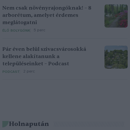
Nem csak növényrajongóknak! – 8
arborétum, amelyet érdemes
meglátogatni
5 perc
ÉLŐ BOLYGÓNK
Pár éven belül szivacsvárosokká
kellene alakítanunk a
településeinket – Podcast
2 perc
PODCAST
Holnapután