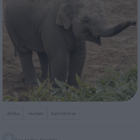
Afrika
elefánt
fajvédelem