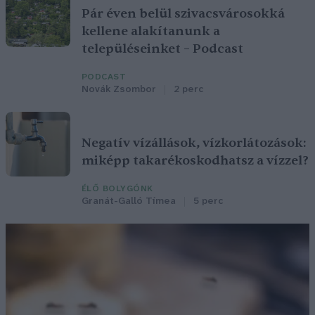
Pár éven belül szivacsvárosokká
kellene alakítanunk a
településeinket – Podcast
PODCAST
Novák Zsombor
2 perc
Negatív vízállások, vízkorlátozások:
miképp takarékoskodhatsz a vízzel?
ÉLŐ BOLYGÓNK
Granát-Galló Tímea
5 perc