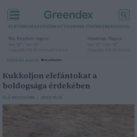
KERTEM
EGÉSZSÉGÜNK
OTTHONUNK
JÖVŐNK
ENERGIA
HULLA
–
–
Ma
Részben napos
Vasárnap
Napos
Max 32° / Min 19°
Max 33° / Min 18°
Csapadék: 5% (0 mm)
Szél: 9 km/h
Csapadék: 0% (0 mm)
Szél: 
időjárási adatok:
Kukkoljon elefántokat a
boldogsága érdekében
ÉLŐ BOLYGÓNK
2023.10.25