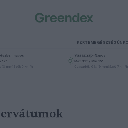
KERTEM
EGÉSZSÉGÜNK
Vasárnap
–
észben napos
Napos
n 19°
Max 32° / Min 18°
% (0 mm)
Szél: 9 km/h
Csapadék: 0% (0 mm)
Szél: 7 km/h
ezervátumok