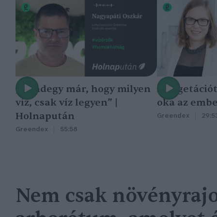
„Mindegy már, hogy milyen
A vegetáció
víz, csak víz legyen” |
oka az embe
Holnapután
Greendex
29:5
Greendex
55:58
Nem csak növényrajo