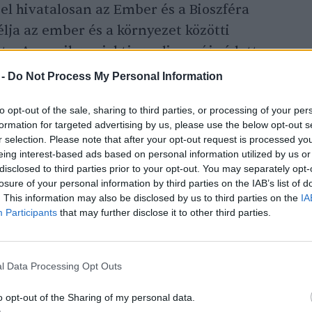
el hivatalosan az Ember és a Bioszféra
ja az ember és a környezet közötti
te. Az egyik projektje pedig az új védett
ervátumok) összehangolt világhálózatának
 -
Do Not Process My Personal Information
to opt-out of the sale, sharing to third parties, or processing of your per
formation for targeted advertising by us, please use the below opt-out s
r selection. Please note that after your opt-out request is processed y
 738 bioszféra-rezervátum létezik
, köztük
eing interest-based ads based on personal information utilized by us or
nkban
öt országon belüli van – az Aggteleki,
disclosed to third parties prior to your opt-out. You may separately opt-
losure of your personal information by third parties on the IAB’s list of
 a Kiskunsági és a Pilisi Bioszféra-rezervátum
. This information may also be disclosed by us to third parties on the
IA
átnyúló, ez a
Mura-Dráva-Duna
Bioszféra-
Participants
that may further disclose it to other third parties.
l Data Processing Opt Outs
o opt-out of the Sharing of my personal data.