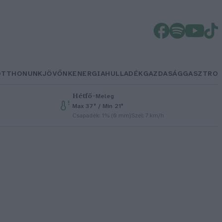
OTTHONUNK
JÖVŐNK
ENERGIA
HULLADÉK
GAZDASÁG
GASZTRO
Hétfő
–
Meleg
Max 37° / Min 21°
Csapadék: 1% (0 mm)
Szél: 7 km/h