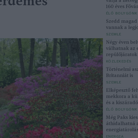
 érdemes
várja a hétvé
160 éves Fővár
ÉLŐ BOLYGÓNK
Szedd magad ő
vannak a legjo
SZEMLE
Négy éven bel
válhatnak az 
repülőjárato
KÖZLEKEDÉS
Történelmi asz
Britanniát is
SZEMLE
Elképesztő fel
mekkora a kü
és a kiszárad
ÉLŐ BOLYGÓNK
Még Paks kiesé
áthidalhatná 
energiatárolá
ENERGIA