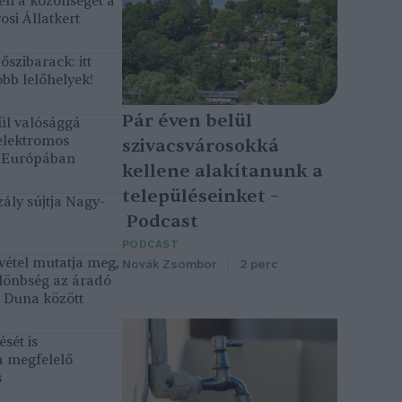
gén a közönséget a
osi Állatkert
szibarack: itt
bb lelőhelyek!
Pár éven belül
ül valósággá
elektromos
szivacsvárosokká
k Európában
kellene alakítanunk a
településeinket –
ály sújtja Nagy-
Podcast
PODCAST
vétel mutatja meg,
Novák Zsombor
2 perc
lönbség az áradó
ó Duna között
sét is
a megfelelő
s