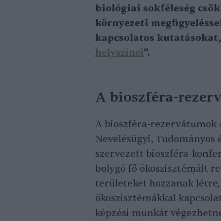
biológiai sokféleség csök
környezeti megfigyeléssel
kapcsolatos kutatásokat,
helyszínei
”.
A bioszféra-rezer
A bioszféra-rezervátumok
Nevelésügyi, Tudományos és
szervezett bioszféra-konfere
bolygó fő ökoszisztémáit re
területeket hozzanak létre,
ökoszisztémákkal kapcsolat
képzési munkát végezhetn