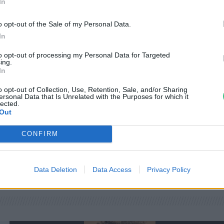
In
o opt-out of the Sale of my Personal Data.
In
to opt-out of processing my Personal Data for Targeted
ing.
ba
In
ei
o opt-out of Collection, Use, Retention, Sale, and/or Sharing
ersonal Data that Is Unrelated with the Purposes for which it
lected.
Out
CONFIRM
Data Deletion
Data Access
Privacy Policy