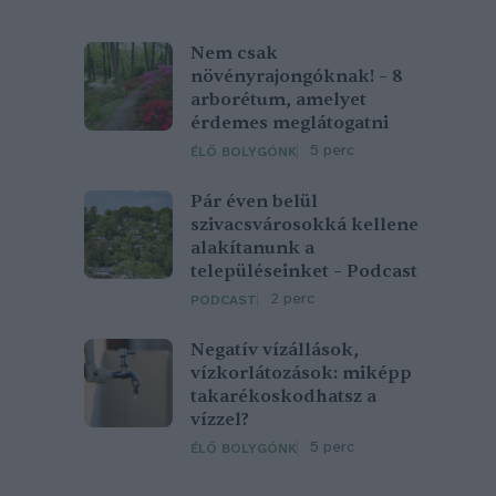
Nem csak
növényrajongóknak! – 8
arborétum, amelyet
érdemes meglátogatni
5 perc
ÉLŐ BOLYGÓNK
Pár éven belül
szivacsvárosokká kellene
alakítanunk a
településeinket – Podcast
2 perc
PODCAST
Negatív vízállások,
vízkorlátozások: miképp
takarékoskodhatsz a
vízzel?
5 perc
ÉLŐ BOLYGÓNK