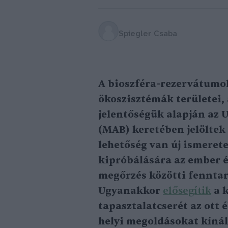
Spiegler Csaba
A bioszféra-rezervátumok
ökoszisztémák területei,
jelentőségük alapján az
(MAB) keretében jelöltek 
lehetőség van új ismeret
kipróbálására az ember é
megőrzés közötti fenntar
Ugyanakkor
elősegítik
a k
tapasztalatcserét az ott 
helyi megoldásokat kínál