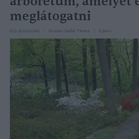
arborétum, amelyet
meglátogatni
Granát-Galló Tímea
5 perc
ÉLŐ BOLYGÓNK