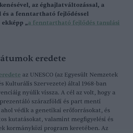
kenésével, az éghajlatváltozással, a
 és a fenntartható fejlődéssel
 ekképp „
a fenntartható fejlődés tanulási
vátumok eredete
eredete
az UNESCO (az Egyesült Nemzetek
 Kulturális Szervezete) által 1968-ban
nciáig nyúlik vissza. A cél az volt, hogy a
prezentáló szárazföldi és part menti
 ahol védik a genetikai erőforrásokat, és
os kutatásokat, valamint megfigyelési és
ek kormányközi program keretében. Az