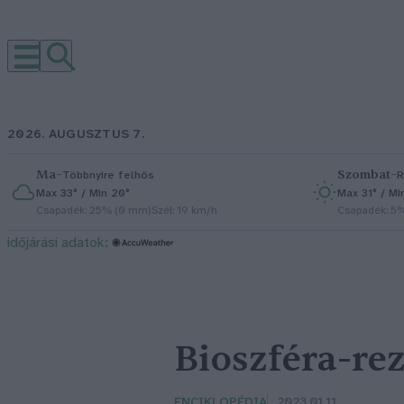
2026. AUGUSZTUS 7.
Ma
–
Szombat
–
Többnyire felhős
R
Max 33° / Min 20°
Max 31° / Mi
Csapadék: 25% (0 mm)
Szél: 19 km/h
Csapadék: 5
időjárási adatok:
Bioszféra-r
ENCIKLOPÉDIA
2023.01.11