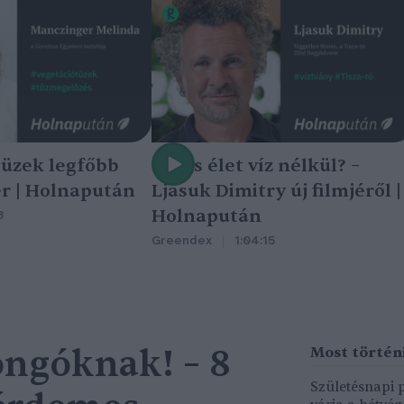
tüzek legfőbb
Nincs élet víz nélkül? –
r | Holnapután
Ljasuk Dimitry új filmjéről |
Holnapután
3
Greendex
1:04:15
ngóknak! – 8
Születésnapi