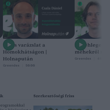
Nincs varázslat a
A méhlegelő 
Homokhátságon |
méhekről szól
Holnapután
Greendex
46:47
Greendex
50:00
 programokkal