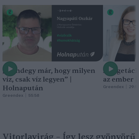
„Mindegy már, hogy milyen
A vegetáci
víz, csak víz legyen” |
az ember 
Holnapután
Greendex
29:5
Greendex
55:58
Vitorlavirág – Így lesz gyönyörű