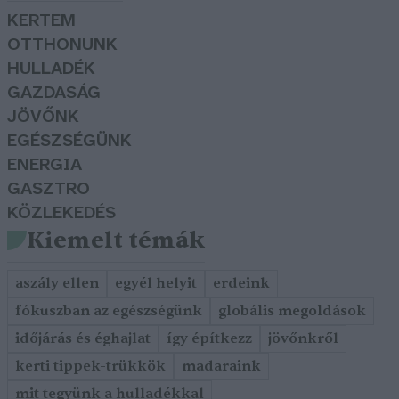
KERTEM
OTTHONUNK
HULLADÉK
GAZDASÁG
JÖVŐNK
EGÉSZSÉGÜNK
ENERGIA
GASZTRO
KÖZLEKEDÉS
Kiemelt témák
aszály ellen
egyél helyit
erdeink
fókuszban az egészségünk
globális megoldások
időjárás és éghajlat
így építkezz
jövőnkről
kerti tippek-trükkök
madaraink
mit tegyünk a hulladékkal