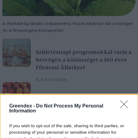
A vitorlavirág ideális szobanövény, hiszen kiválóan tűri a meleget
és a fényszegény környezetet.
Születésnapi programokkal várja a
hétvégén a közönséget a 160 éves
Fővárosi Állatkert
ÉLŐ BOLYGÓNK
Szedd magad őszibarack: itt vannak
a legjobb lelőhelyek!
Greendex -
Do Not Process My Personal
Information
SZEMLE
If you wish to opt-out of the sale, sharing to third parties, or
processing of your personal or sensitive information for