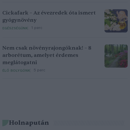
Cickafark – Az évezredek óta ismert
gyógynövény
1 perc
EGÉSZSÉGÜNK
Nem csak növényrajongóknak! – 8
arborétum, amelyet érdemes
meglátogatni
5 perc
ÉLŐ BOLYGÓNK
Holnapután