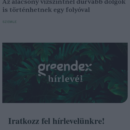
Az alacsony vízszintnél durvább dolgok
is történhetnek egy folyóval
SZEMLE
Iratkozz fel hírlevelünkre!