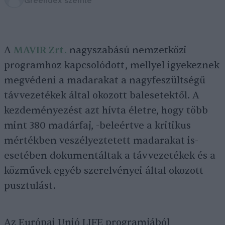
Greendex szemle
A
MAVIR Zrt.
nagyszabású nemzetközi
programhoz kapcsolódott, mellyel igyekeznek
megvédeni a madarakat a nagyfeszültségű
távvezetékek által okozott balesetektől. A
kezdeményezést azt hívta életre, hogy több
mint 380 madárfaj, -beleértve a kritikus
mértékben veszélyeztetett madarakat is-
esetében dokumentáltak a távvezetékek és a
közművek egyéb szerelvényei által okozott
pusztulást.
Az Európai Unió LIFE programjából