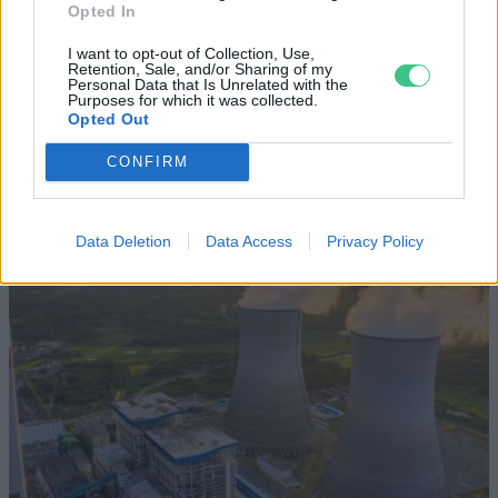
Opted In
Elképesztő felvétel mutatja meg,
mekkora a különbség az áradó és a
I want to opt-out of Collection, Use,
Retention, Sale, and/or Sharing of my
kiszáradó Duna között
Personal Data that Is Unrelated with the
Purposes for which it was collected.
Opted Out
ÉLŐ BOLYGÓNK
CONFIRM
Data Deletion
Data Access
Privacy Policy