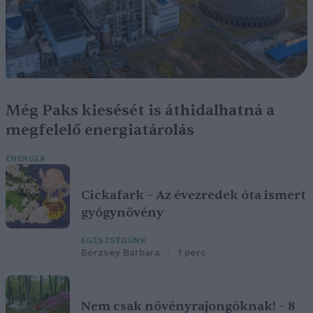
Még Paks kiesését is áthidalhatná a
megfelelő energiatárolás
ENERGIA
Cickafark – Az évezredek óta ismert
gyógynövény
EGÉSZSÉGÜNK
Börzsey Barbara
1 perc
Nem csak növényrajongóknak! – 8