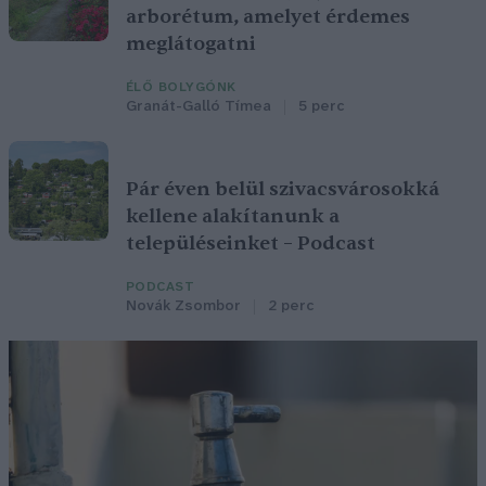
arborétum, amelyet érdemes
meglátogatni
ÉLŐ BOLYGÓNK
Granát-Galló Tímea
5 perc
Pár éven belül szivacsvárosokká
kellene alakítanunk a
településeinket – Podcast
PODCAST
Novák Zsombor
2 perc