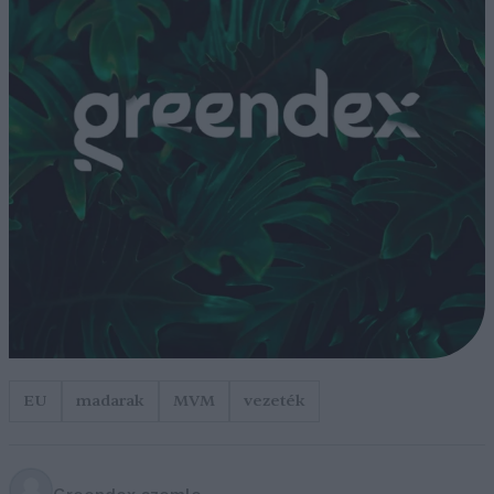
EU
madarak
MVM
vezeték