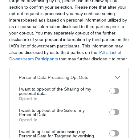
targeted advertising by us, please use the below opt-out
section to confirm your selection. Please note that after your
opt-out request is processed you may continue seeing
interest-based ads based on personal information utilized by
us or personal information disclosed to third parties prior to
your opt-out. You may separately opt-out of the further
disclosure of your personal information by third parties on the
IAB’s list of downstream participants. This information may
also be disclosed by us to third parties on the
IAB’s List of
Downstream Participants
that may further disclose it to other
third parties.
Négy éven belül valósággá válhatnak az
elektromos repülőjáratok Európában
Personal Data Processing Opt Outs
I want to opt-out of the Sharing of my
KÖZLEKEDÉS
personal data.
Opted In
Történelmi aszály sújtja Nagy-
I want to opt-out of the Sale of my
Britanniát is
Personal Data.
Opted In
SZEMLE
I want to opt-out of processing my
Personal Data for Targeted Advertising.