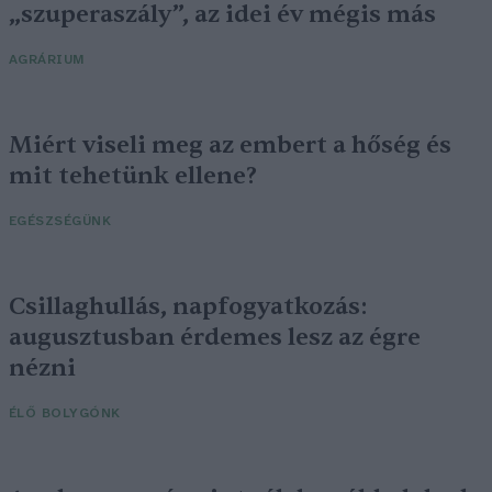
„szuperaszály”, az idei év mégis más
AGRÁRIUM
Miért viseli meg az embert a hőség és
mit tehetünk ellene?
EGÉSZSÉGÜNK
Csillaghullás, napfogyatkozás:
augusztusban érdemes lesz az égre
nézni
ÉLŐ BOLYGÓNK