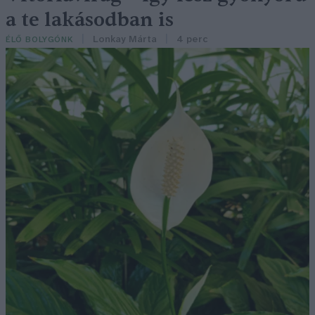
a te lakásodban is
Lonkay Márta
4 perc
ÉLŐ BOLYGÓNK