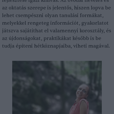
fejlesztése igazi kihívás. Az óvodai nevelés és
az oktatás szerepe is jelentős, hiszen lopva be
lehet csempészni olyan tanulási formákat,
melyekkel rengeteg információt, gyakorlatot
játszva sajátíthat el valamennyi korosztály, és
az újdonságokat, praktikákat később is be
tudja építeni hétköznapjaiba, viheti magával.