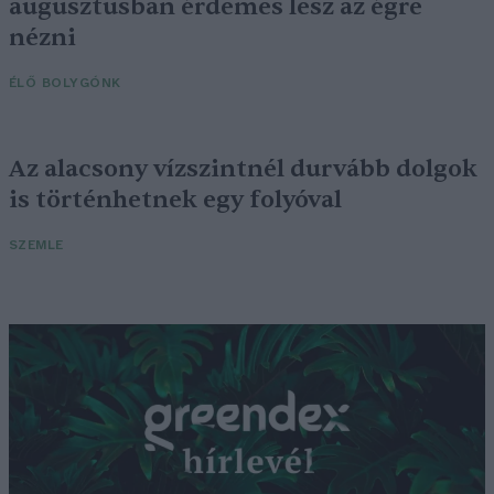
augusztusban érdemes lesz az égre
nézni
ÉLŐ BOLYGÓNK
Az alacsony vízszintnél durvább dolgok
is történhetnek egy folyóval
SZEMLE