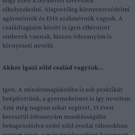
hogy ezen a területen szeretnék
elhelyezkedni. Alapvetőleg környezetvédelmi
agármérnök és EHS szakmérnök vagyok. A
családtagjaim között is igen elhivatott
emberek vannak, hiszen édesanyám is
környezeti nevelő.
Akkor igazi zöld
család vagytok…
Igen. A mindennapjainkba is sok praktikát
beépítettünk, a gyermekeimet is így nevelem.
Ami még nagyon sokat segített, 13 éven
keresztül édesanyám munkásságába
bekapcsolódva erdei zöld óvodai táborokban