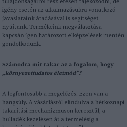
tulajdonságairól részletesen tájékozódni, de
igény esetén az alkalmazásukra vonatkozó
javaslataink átadásával is segítséget
nyújtunk. Termékeink megválasztása
kapcsán igen határozott elképzelések mentén
gondolkodunk.
Számodra mit takar az a fogalom, hogy
„környezettudatos életmód”?
A legfontosabb a megelőzés. Ezen van a
hangsúly. A vásárlástól elindulva a hétköznapi
takarítási mechanizmuson keresztül, a
hulladék kezelésen át a termelésig a