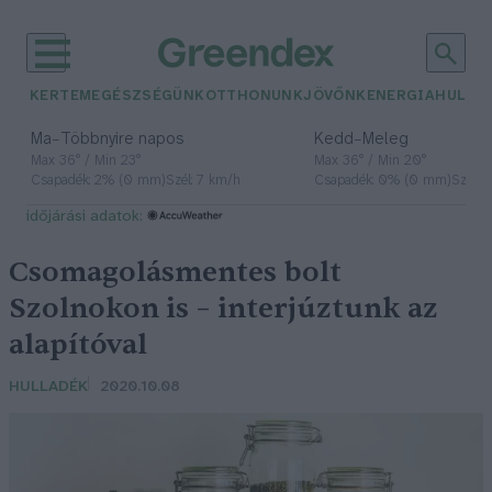
KERTEM
EGÉSZSÉGÜNK
OTTHONUNK
JÖVŐNK
ENERGIA
HULLA
–
–
Ma
Többnyire napos
Kedd
Meleg
Max 36° / Min 23°
Max 36° / Min 20°
Csapadék: 2% (0 mm)
Szél: 7 km/h
Csapadék: 0% (0 mm)
Szél: 
időjárási adatok:
Csomagolásmentes bolt
Szolnokon is – interjúztunk az
alapítóval
HULLADÉK
2020.10.08