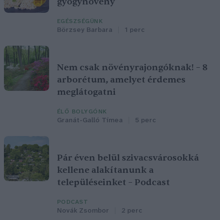
gyógynövény
EGÉSZSÉGÜNK
Börzsey Barbara
1 perc
Nem csak növényrajongóknak! – 8
arborétum, amelyet érdemes
meglátogatni
ÉLŐ BOLYGÓNK
Granát-Galló Tímea
5 perc
Pár éven belül szivacsvárosokká
kellene alakítanunk a
településeinket – Podcast
PODCAST
Novák Zsombor
2 perc