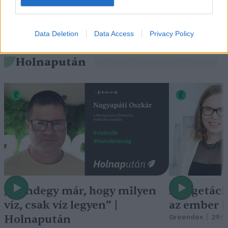
Data Deletion
Data Access
Privacy Policy
Holnapután
„Mindegy már, hogy milyen
A vegetáci
víz, csak víz legyen” |
az ember 
Holnapután
Greendex
29:5