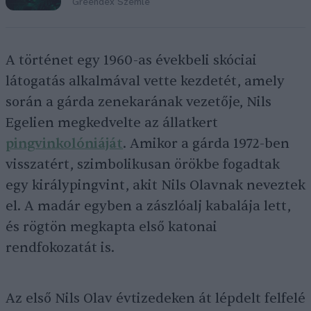
Greendex Szemle
A történet egy 1960-as évekbeli skóciai
látogatás alkalmával vette kezdetét, amely
során a gárda zenekarának vezetője, Nils
Egelien megkedvelte az állatkert
pingvinkolóniáját
. Amikor a gárda 1972-ben
visszatért, szimbolikusan örökbe fogadtak
egy királypingvint, akit Nils Olavnak neveztek
el. A madár egyben a zászlóalj kabalája lett,
és rögtön megkapta első katonai
rendfokozatát is.
Az első Nils Olav évtizedeken át lépdelt felfelé