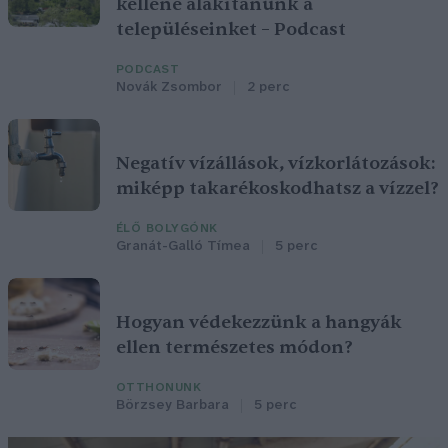
kellene alakítanunk a
településeinket – Podcast
PODCAST
Novák Zsombor
2 perc
Negatív vízállások, vízkorlátozások:
miképp takarékoskodhatsz a vízzel?
ÉLŐ BOLYGÓNK
Granát-Galló Tímea
5 perc
Hogyan védekezzünk a hangyák
ellen természetes módon?
OTTHONUNK
Börzsey Barbara
5 perc