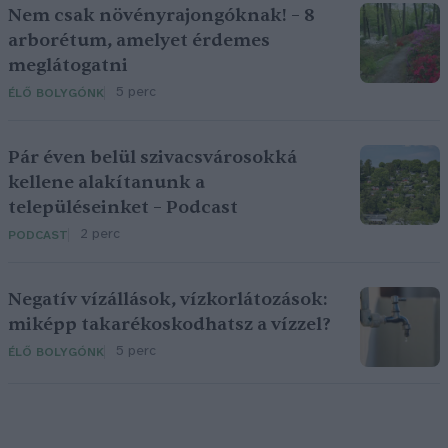
Nem csak növényrajongóknak! – 8
arborétum, amelyet érdemes
meglátogatni
5 perc
ÉLŐ BOLYGÓNK
Pár éven belül szivacsvárosokká
kellene alakítanunk a
településeinket – Podcast
2 perc
PODCAST
Negatív vízállások, vízkorlátozások:
miképp takarékoskodhatsz a vízzel?
5 perc
ÉLŐ BOLYGÓNK