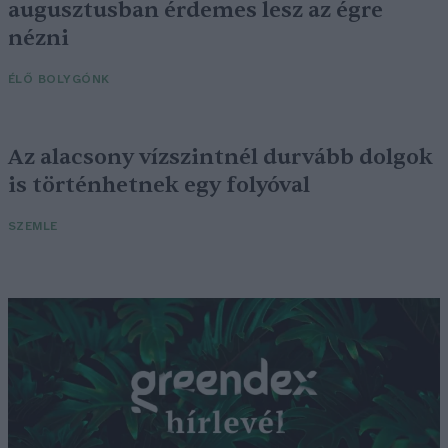
augusztusban érdemes lesz az égre
nézni
ÉLŐ BOLYGÓNK
Az alacsony vízszintnél durvább dolgok
is történhetnek egy folyóval
SZEMLE