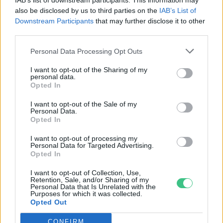
IAB’s list of downstream participants. This information may
also be disclosed by us to third parties on the
IAB’s List of
Downstream Participants
that may further disclose it to other
third parties.
Personal Data Processing Opt Outs
I want to opt-out of the Sharing of my
personal data.
Opted In
I want to opt-out of the Sale of my
Personal Data.
Magyarország tele van gyönyörű növényekkel, így arborétumokkal
Opted In
is. A jó idő beköszöntével érdemes minél többet felkeresni.
I want to opt-out of processing my
Personal Data for Targeted Advertising.
Opted In
Születésnapi programokkal várja a
hétvégén a közönséget a 160 éves
I want to opt-out of Collection, Use,
Retention, Sale, and/or Sharing of my
Fővárosi Állatkert
Personal Data that Is Unrelated with the
Purposes for which it was collected.
Opted Out
ÉLŐ BOLYGÓNK
CONFIRM