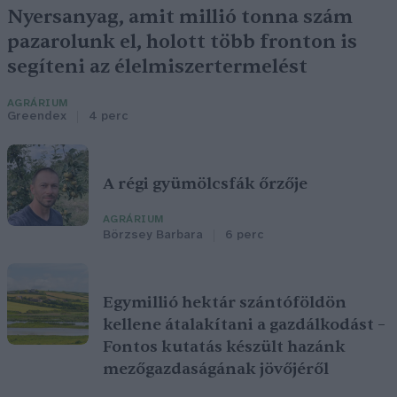
Nyersanyag, amit millió tonna szám
pazarolunk el, holott több fronton is
segíteni az élelmiszertermelést
AGRÁRIUM
Greendex
4 perc
A régi gyümölcsfák őrzője
AGRÁRIUM
Börzsey Barbara
6 perc
Egymillió hektár szántóföldön
kellene átalakítani a gazdálkodást –
Fontos kutatás készült hazánk
mezőgazdaságának jövőjéről