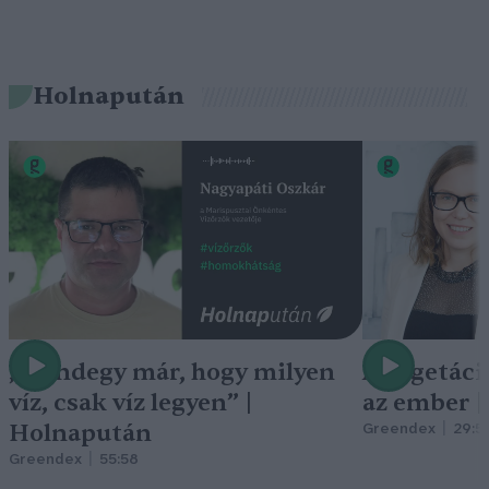
Holnapután
„Mindegy már, hogy milyen
A vegetáci
víz, csak víz legyen” |
az ember 
Holnapután
Greendex
29:5
Greendex
55:58