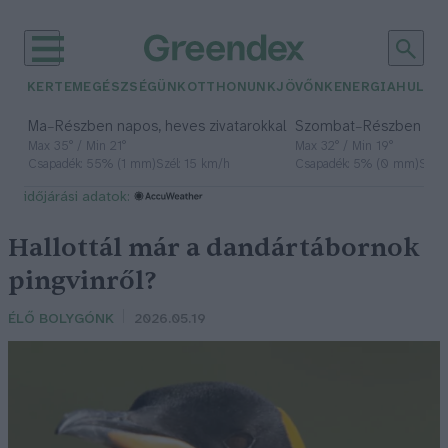
KERTEM
EGÉSZSÉGÜNK
OTTHONUNK
JÖVŐNK
ENERGIA
HULLA
–
–
Ma
Részben napos, heves zivatarokkal
Szombat
Részben na
Max 35° / Min 21°
Max 32° / Min 19°
Csapadék: 55% (1 mm)
Szél: 15 km/h
Csapadék: 5% (0 mm)
Szél:
időjárási adatok:
Hallottál már a dandártábornok
pingvinről?
ÉLŐ BOLYGÓNK
2026.05.19