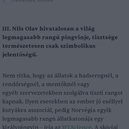
Greendex Szemle
III. Nils Olav hivatalosan a világ
legmagasabb rangú pingvinje, tisztsége
természetesen csak szimbolikus
jelentőségű.
Nem ritka, hogy az állatok a hadseregnél, a
rendőrségnél, a mentőknél vagy
egyéb szervezetekben szolgálva tiszti rangot
kapnak. Ilyen esetekben az ember jó eséllyel
kutyákra asszociál, pedig Norvégia egyik
legmagasabb rangú állatkatonája egy
királypingvin – írja az
IFLScience
. A skóciai