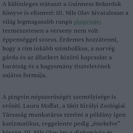
A különleges státuszt a Guinness Rekordok
Könyve is elismeri: III. Nils Olav hivatalosan a
világ legmagasabb rangú
pingvinje
;
természetesen a verseny nem volt
éppenséggel szoros. Érdemes hozzátenni,
hogy a cím inkább szimbolikus, a norvég
gárda és az állatkert közötti kapcsolat a
barátság és a hagyomány tiszteletének
sajátos formája.
A pingvin népszerűségét személyisége is
erősíti. Laura Moffat, a Skót Királyi Zoológiai
Társaság munkatársa szerint a példány igen
karizmatikus, reggelente pedig „énekelve”
köszön. III. Nils Olav így a diplomácia és