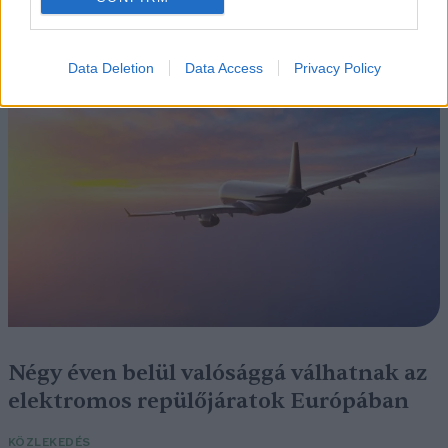
Szedd magad őszibarack: itt vannak
a legjobb lelőhelyek!
Data Deletion
Data Access
Privacy Policy
SZEMLE
Négy éven belül valósággá válhatnak az
elektromos repülőjáratok Európában
KÖZLEKEDÉS