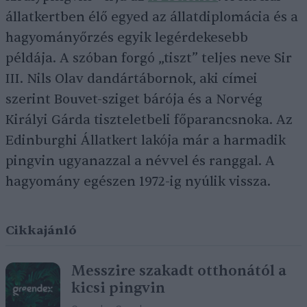
állatkertben élő egyed az állatdiplomácia és a
hagyományőrzés egyik legérdekesebb
példája. A szóban forgó „tiszt” teljes neve Sir
III. Nils Olav dandártábornok, aki címei
szerint Bouvet-sziget bárója és a Norvég
Királyi Gárda tiszteletbeli főparancsnoka. Az
Edinburghi Állatkert lakója már a harmadik
pingvin ugyanazzal a névvel és ranggal. A
hagyomány egészen 1972-ig nyúlik vissza.
Cikkajánló
Messzire szakadt otthonától a
kicsi pingvin