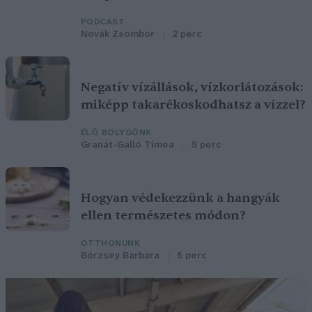
PODCAST
Novák Zsombor
2 perc
Negatív vízállások, vízkorlátozások:
miképp takarékoskodhatsz a vízzel?
ÉLŐ BOLYGÓNK
Granát-Galló Tímea
5 perc
Hogyan védekezzünk a hangyák
ellen természetes módon?
OTTHONUNK
Börzsey Barbara
5 perc