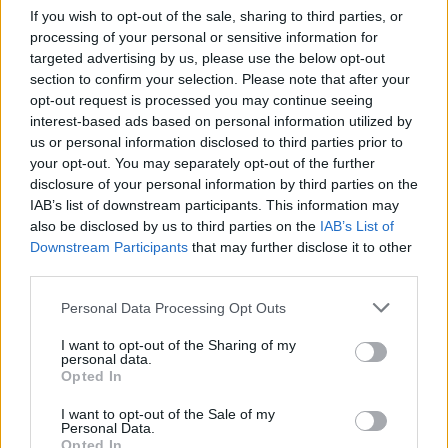
If you wish to opt-out of the sale, sharing to third parties, or
processing of your personal or sensitive information for
targeted advertising by us, please use the below opt-out
Nem csak növényrajongóknak!
section to confirm your selection. Please note that after your
– 8 arborétum, amelyet
opt-out request is processed you may continue seeing
interest-based ads based on personal information utilized by
érdemes meglátogatni
us or personal information disclosed to third parties prior to
your opt-out. You may separately opt-out of the further
Granát-Galló Tímea
5 perc
ÉLŐ BOLYGÓNK
disclosure of your personal information by third parties on the
IAB’s list of downstream participants. This information may
also be disclosed by us to third parties on the
IAB’s List of
Downstream Participants
that may further disclose it to other
third parties.
Personal Data Processing Opt Outs
I want to opt-out of the Sharing of my
personal data.
Opted In
I want to opt-out of the Sale of my
Personal Data.
Opted In