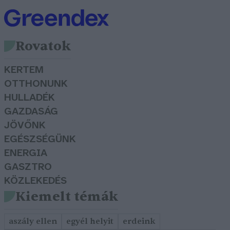
Rovatok
KERTEM
OTTHONUNK
HULLADÉK
GAZDASÁG
JÖVŐNK
EGÉSZSÉGÜNK
ENERGIA
GASZTRO
KÖZLEKEDÉS
Kiemelt témák
aszály ellen
egyél helyit
erdeink