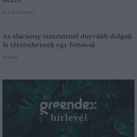
nézni
ÉLŐ BOLYGÓNK
Az alacsony vízszintnél durvább dolgok
is történhetnek egy folyóval
SZEMLE