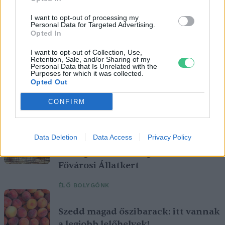
I want to opt-out of processing my
Personal Data for Targeted Advertising.
Opted In
I want to opt-out of Collection, Use,
Retention, Sale, and/or Sharing of my
Personal Data that Is Unrelated with the
Purposes for which it was collected.
Opted Out
Magyarország tele van gyönyörű növényekkel, így arborétumokkal
CONFIRM
is. A jó idő beköszöntével érdemes minél többet felkeresni.
Data Deletion
Data Access
Privacy Policy
Születésnapi programokkal várja a
hétvégén a közönséget a 160 éves
Fővárosi Állatkert
ÉLŐ BOLYGÓNK
Szedd magad őszibarack: itt vannak
a legjobb lelőhelyek!