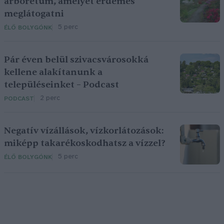
arborétum, amelyet érdemes
meglátogatni
5 perc
ÉLŐ BOLYGÓNK
Pár éven belül szivacsvárosokká
kellene alakítanunk a
településeinket – Podcast
2 perc
PODCAST
Negatív vízállások, vízkorlátozások:
miképp takarékoskodhatsz a vízzel?
5 perc
ÉLŐ BOLYGÓNK