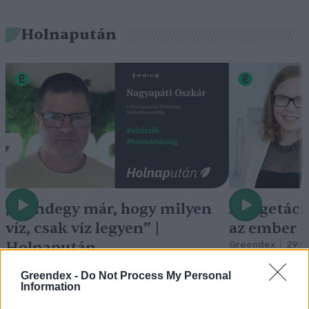
Holnapután
„Mindegy már, hogy milyen
A vegetáci
víz, csak víz legyen” |
az ember 
Holnapután
Greendex
29:5
Greendex
55:58
Greendex -
Do Not Process My Personal
Information