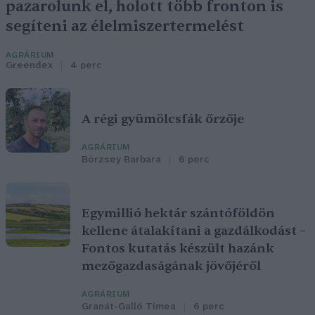
pazarolunk el, holott több fronton is
segíteni az élelmiszertermelést
AGRÁRIUM
Greendex
4 perc
A régi gyümölcsfák őrzője
AGRÁRIUM
Börzsey Barbara
6 perc
Egymillió hektár szántóföldön
kellene átalakítani a gazdálkodást –
Fontos kutatás készült hazánk
mezőgazdaságának jövőjéről
AGRÁRIUM
Granát-Galló Tímea
6 perc