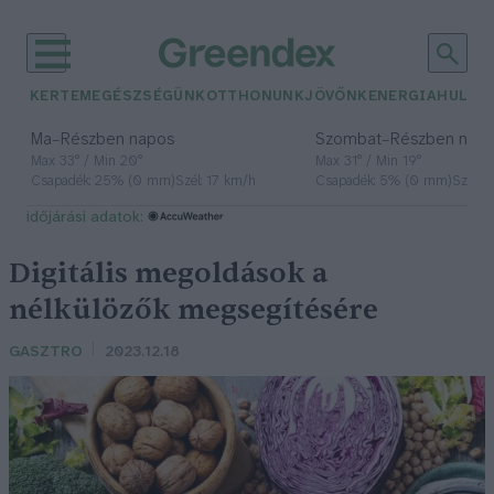
KERTEM
EGÉSZSÉGÜNK
OTTHONUNK
JÖVŐNK
ENERGIA
HULLA
–
–
Ma
Részben napos
Szombat
Részben nap
Max 33° / Min 20°
Max 31° / Min 19°
Csapadék: 25% (0 mm)
Szél: 17 km/h
Csapadék: 5% (0 mm)
Szél: 
időjárási adatok:
Digitális megoldások a
nélkülözők megsegítésére
GASZTRO
2023.12.18