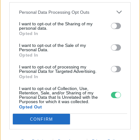
Personal Data Processing Opt Outs
I want to opt-out of the Sharing of my
personal data.
Opted In
I want to opt-out of the Sale of my
Personal Data.
Opted In
I want to opt-out of processing my
Personal Data for Targeted Advertising.
Négy éven belül valósággá válhatnak az
Opted In
elektromos repülőjáratok Európában
I want to opt-out of Collection, Use,
Retention, Sale, and/or Sharing of my
Personal Data that Is Unrelated with the
KÖZLEKEDÉS
Purposes for which it was collected.
Opted Out
Történelmi aszály sújtja Nagy-
CONFIRM
Britanniát is
SZEMLE