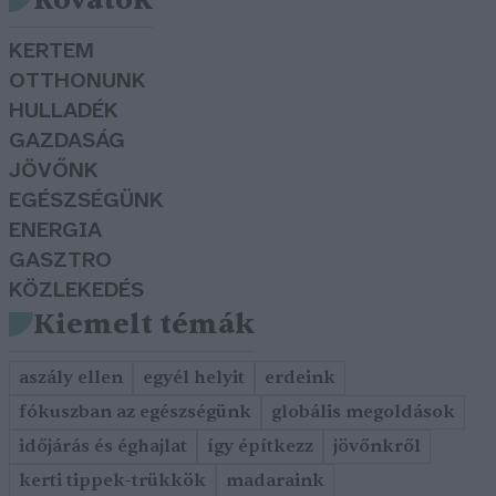
KERTEM
OTTHONUNK
HULLADÉK
GAZDASÁG
JÖVŐNK
EGÉSZSÉGÜNK
ENERGIA
GASZTRO
KÖZLEKEDÉS
Kiemelt témák
aszály ellen
egyél helyit
erdeink
fókuszban az egészségünk
globális megoldások
időjárás és éghajlat
így építkezz
jövőnkről
kerti tippek-trükkök
madaraink