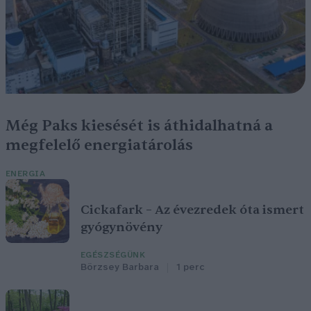
Még Paks kiesését is áthidalhatná a
megfelelő energiatárolás
ENERGIA
Cickafark – Az évezredek óta ismert
gyógynövény
EGÉSZSÉGÜNK
Börzsey Barbara
1 perc