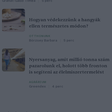
Granát-Galló Tímea
5 perc
Hogyan védekezzünk a hangyák
ellen természetes módon?
OTTHONUNK
Börzsey Barbara
5 perc
Nyersanyag, amit millió tonna szám
pazarolunk el, holott több fronton
is segíteni az élelmiszertermelést
AGRÁRIUM
Greendex
4 perc