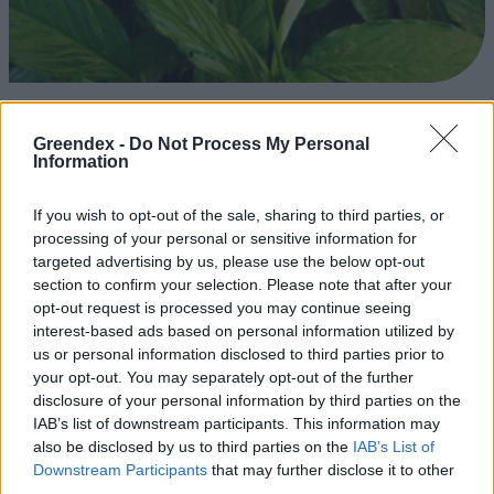
A vitorlavirág ideális szobanövény, hiszen kiválóan tűri a meleget
és a fényszegény környezetet.
Greendex -
Do Not Process My Personal
Information
Születésnapi programokkal várja a
If you wish to opt-out of the sale, sharing to third parties, or
hétvégén a közönséget a 160 éves
processing of your personal or sensitive information for
targeted advertising by us, please use the below opt-out
Fővárosi Állatkert
section to confirm your selection. Please note that after your
opt-out request is processed you may continue seeing
ÉLŐ BOLYGÓNK
interest-based ads based on personal information utilized by
us or personal information disclosed to third parties prior to
Szedd magad őszibarack: itt vannak
your opt-out. You may separately opt-out of the further
a legjobb lelőhelyek!
disclosure of your personal information by third parties on the
IAB’s list of downstream participants. This information may
SZEMLE
also be disclosed by us to third parties on the
IAB’s List of
Downstream Participants
that may further disclose it to other
third parties.