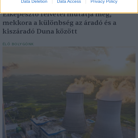
Data Deletion
Data Access
Privacy Policy
Elképesztő felvétel mutatja meg,
mekkora a különbség az áradó és a
kiszáradó Duna között
ÉLŐ BOLYGÓNK