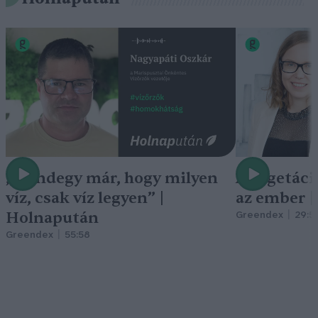
„Mindegy már, hogy milyen
A vegetáci
víz, csak víz legyen” |
az ember 
Holnapután
Greendex
29:5
Greendex
55:58