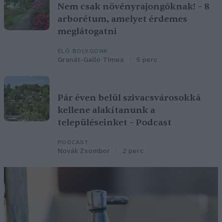
Nem csak növényrajongóknak! – 8
arborétum, amelyet érdemes
meglátogatni
ÉLŐ BOLYGÓNK
Granát-Galló Tímea
5 perc
Pár éven belül szivacsvárosokká
kellene alakítanunk a
településeinket – Podcast
PODCAST
Novák Zsombor
2 perc