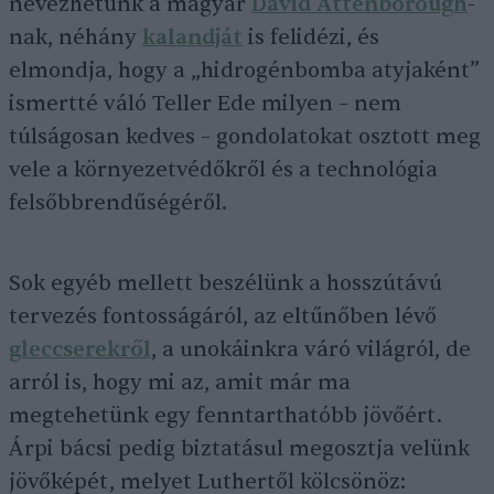
nevezhetünk a magyar
David Attenborough
-
nak, néhány
kalandját
is felidézi, és
elmondja, hogy a „hidrogénbomba atyjaként”
ismertté váló Teller Ede milyen – nem
túlságosan kedves – gondolatokat osztott meg
vele a környezetvédőkről és a technológia
felsőbbrendűségéről.
Sok egyéb mellett beszélünk a hosszútávú
tervezés fontosságáról, az eltűnőben lévő
gleccserekről
, a unokáinkra váró világról, de
arról is, hogy mi az, amit már ma
megtehetünk egy fenntarthatóbb jövőért.
Árpi bácsi pedig biztatásul megosztja velünk
jövőképét, melyet Luthertől kölcsönöz: