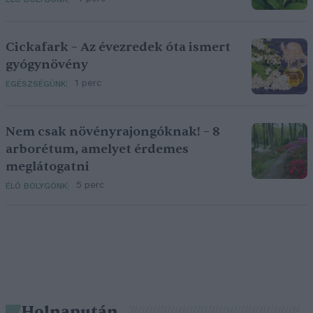
Cickafark – Az évezredek óta ismert
gyógynövény
1 perc
EGÉSZSÉGÜNK
Nem csak növényrajongóknak! – 8
arborétum, amelyet érdemes
meglátogatni
5 perc
ÉLŐ BOLYGÓNK
Holnapután