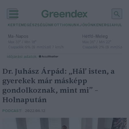
KERTEM
EGÉSZSÉGÜNK
OTTHONUNK
JÖVŐNK
ENERGIA
HULLA
–
–
Ma
Napos
Hétfő
Meleg
Max 33° / Min 18°
Max 36° / Min 22°
Csapadék: 0% (0 mm)
Szél: 7 km/h
Csapadék: 2% (0 mm)
Szél: 
időjárási adatok:
Dr. Juhász Árpád: „Hál’ isten, a
gyerekek már másképp
gondolkoznak, mint mi” –
Holnapután
PODCAST
2022.06.12