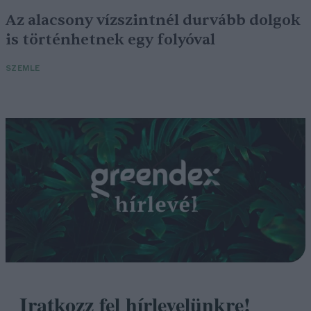
Az alacsony vízszintnél durvább dolgok
is történhetnek egy folyóval
SZEMLE
Iratkozz fel hírlevelünkre!