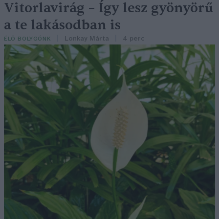
Vitorlavirág – Így lesz gyönyörű
a te lakásodban is
Lonkay Márta
4 perc
ÉLŐ BOLYGÓNK