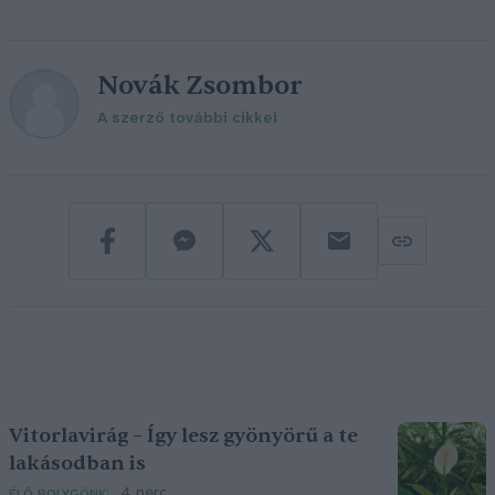
Novák Zsombor
A szerző további cikkei
Vitorlavirág – Így lesz gyönyörű a te
lakásodban is
4 perc
ÉLŐ BOLYGÓNK