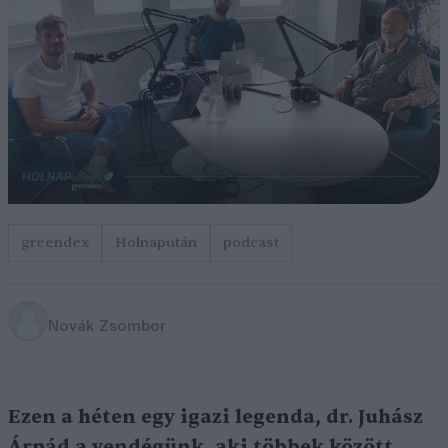
greendex
Holnapután
podcast
Novák Zsombor
Ezen a héten egy igazi legenda, dr. Juhász
Árpád a vendégünk, aki többek között