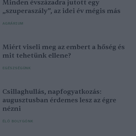
Minden évszázadra jutott egy
„szuperaszály”, az idei év mégis más
AGRÁRIUM
Miért viseli meg az embert a hőség és
mit tehetünk ellene?
EGÉSZSÉGÜNK
Csillaghullás, napfogyatkozás:
augusztusban érdemes lesz az égre
nézni
ÉLŐ BOLYGÓNK