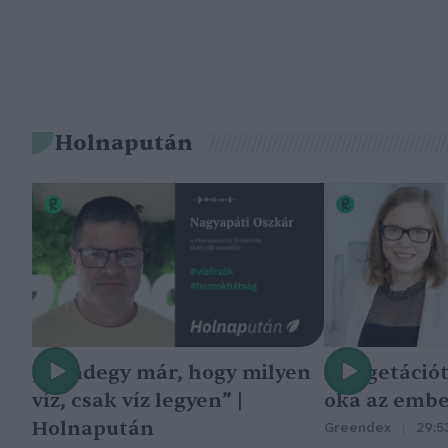
Holnapután
„Mindegy már, hogy milyen
A vegetáció
víz, csak víz legyen” |
oka az embe
Holnapután
Greendex
29:5