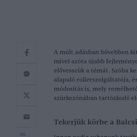
A múlt adásban bővebben ki
mivel azóta újabb fejlemény
elővesszük a témát. Szóba k
alapuló rollerszolgáltatója, 
módosítás is, mely remélhető
szürkezónában tartózkodó el
Tekerjük körbe a Balcsi