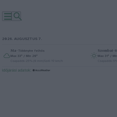
2026. AUGUSZTUS 7.
Ma
–
Szombat
–
Többnyire felhős
R
Max 33° / Min 20°
Max 31° / Mi
Csapadék: 25% (0 mm)
Szél: 19 km/h
Csapadék: 5
időjárási adatok: