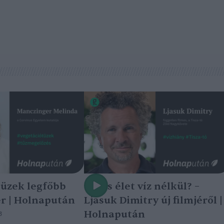
tüzek legfőbb
Nincs élet víz nélkül? –
r | Holnapután
Ljasuk Dimitry új filmjéről |
Holnapután
3