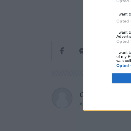
Opted 
I want t
Opted 
I want 
Advertis
Opted 
I want t
of my P
was col
Opted 
Greendex
A szerző további cikkei