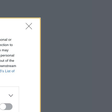
sonal or
ection to
ou may
 personal
out of the
 downstream
B’s List of