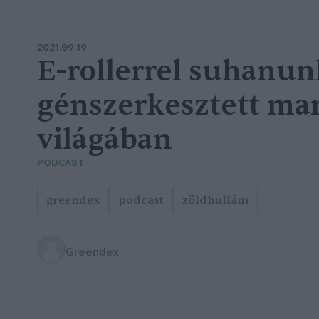
2021.09.19
E-rollerrel suhanun
génszerkesztett m
világában
PODCAST
greendex
podcast
zöldhullám
Greendex