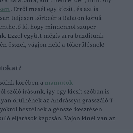
 a Balatonra, amit Bence idén, mint oly
kert
. Erről mesél egy kicsit, és azt is
an teljesen körbeér a Balaton körüli
enthető ki, hogy mindenhol szuper
k. Ezzel együtt mégis arra buzdítunk
n ősszel, vágjon neki a tókerülésnek!
tokat?
asóink körében a
mamutok
l szóló írásunk, így egy kicsit szóban is
yan örülnének az Andrássyn grasszáló T-
lyokról beszélnek a génszerkesztésen
ló eljárások kapcsán. Vajon kinél van az