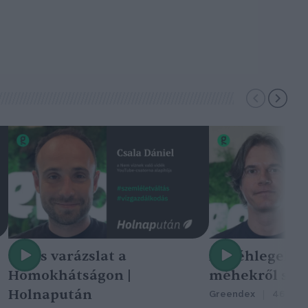
Nincs varázslat a
A méhlegelő 
Homokhátságon |
méhekről szól
Holnapután
Greendex
46:47