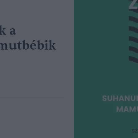
k a
amutbébik