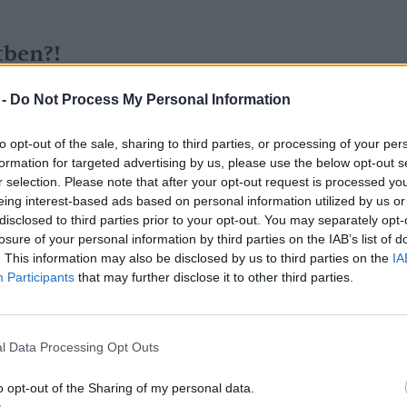
tben?!
nyi sújt nyomó mamutokkal kell majd
 -
Do Not Process My Personal Information
in, itt vannak nekünk a saját,
őshonos
to opt-out of the sale, sharing to third parties, or processing of your per
ddisznókról, mit érdemes tudni róluk és mi
formation for targeted advertising by us, please use the below opt-out s
? (spoiler: ne fuss el)
r selection. Please note that after your opt-out request is processed y
eing interest-based ads based on personal information utilized by us or
disclosed to third parties prior to your opt-out. You may separately opt-
losure of your personal information by third parties on the IAB’s list of
. This information may also be disclosed by us to third parties on the
IA
Participants
that may further disclose it to other third parties.
l Data Processing Opt Outs
o opt-out of the Sharing of my personal data.