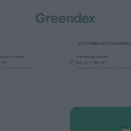
KERTEM
EGÉSZSÉGÜNK
Vasárnap
–
észben napos
Napos
n 19°
Max 32° / Min 18°
% (0 mm)
Szél: 9 km/h
Csapadék: 0% (0 mm)
Szél: 7 km/h