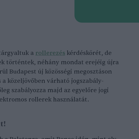
tárgyaltuk a
rollerezés
kérdéskörét, de
ek történtek, néhány mondat erejéig újra
erül Budapest új közösségi megosztáson
és a közeljövőben várható jogszabály-
leg szabályozza majd az egyelőre jogi
ektromos rollerek használatát.
t!