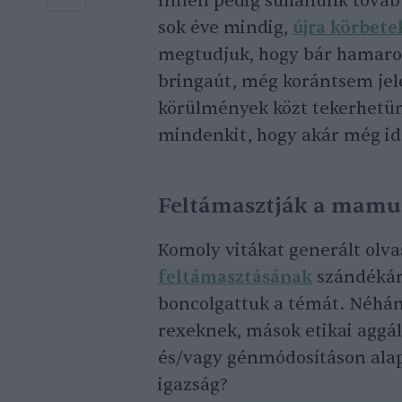
Innen pedig suhanunk tovább
sok éve mindig,
újra körbete
megtudjuk, hogy bár hamaros
bringaút, még korántsem jel
körülmények közt tekerhetün
mindenkit, hogy akár még idé
Feltámasztják a mamu
Komoly vitákat generált olv
feltámasztásának
szándékáró
boncolgattuk a témát. Néhán
rexeknek, mások etikai aggá
és/vagy génmódosításon alapu
igazság?