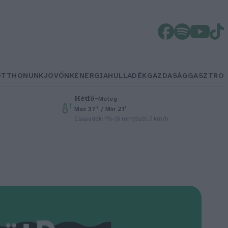
OTTHONUNK
JÖVŐNK
ENERGIA
HULLADÉK
GAZDASÁG
GASZTRO
Hétfő
–
Meleg
Max 37° / Min 21°
Csapadék: 1% (0 mm)
Szél: 7 km/h