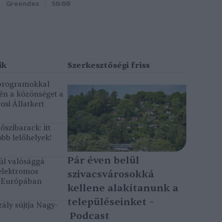
Greendex
50:00
 programokkal
gén a közönséget a
osi Állatkert
szibarack: itt
bb lelőhelyek!
Pár éven belül
ül valósággá
elektromos
szivacsvárosokká
k Európában
kellene alakítanunk a
településeinket –
ály sújtja Nagy-
Podcast