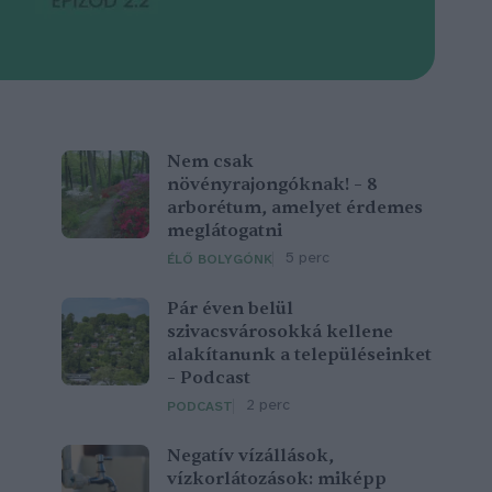
Nem csak
növényrajongóknak! – 8
arborétum, amelyet érdemes
meglátogatni
5 perc
ÉLŐ BOLYGÓNK
Pár éven belül
szivacsvárosokká kellene
alakítanunk a településeinket
– Podcast
2 perc
PODCAST
Negatív vízállások,
vízkorlátozások: miképp