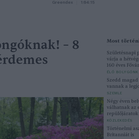
Greendex
1:04:15
ngóknak! – 8
Születésnapi
 érdemes
várja a hétvé
160 éves Fővár
ÉLŐ BOLYGÓNK
Szedd magad ő
vannak a legjo
SZEMLE
Négy éven bel
válhatnak az 
repülőjárato
KÖZLEKEDÉS
Történelmi asz
Britanniát is