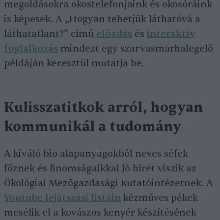
megoldásokra okostelefonjaink és okosóráink
is képesek. A „Hogyan tehetjük láthatóvá a
láthatatlant?” című
előadás
és
interaktív
foglalkozás
mindezt egy
szarvasmarhalegelő
példáján keresztül mutatja be.
Kulisszatitkok arról, hogyan
kommunikál a tudomány
A kiváló bio alapanyagokból neves séfek
főznek és finomságaikkal jó hírét viszik az
Ökológiai Mezőgazdasági Kutatóintézetnek. A
Youtube lejátszási listáin
kézműves pékek
mesélik el a kovászos kenyér készítésének