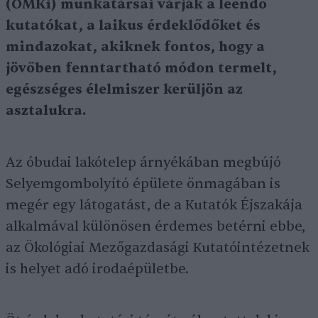
(ÖMKi) munkatársai várják a leendő
kutatókat, a laikus érdeklődőket és
mindazokat, akiknek fontos, hogy a
jövőben fenntartható módon termelt,
egészséges élelmiszer kerüljön az
asztalukra.
Az óbudai lakótelep árnyékában megbújó
Selyemgombolyító épülete önmagában is
megér egy látogatást, de a Kutatók Éjszakája
alkalmával különösen érdemes betérni ebbe,
az Ökológiai Mezőgazdasági Kutatóintézetnek
is helyet adó irodaépületbe.