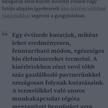
látogatók által hozott növényi részek vagy
fotója alapján igyekeznek
öko növényvédelmi
tanácsokkal
segíteni a gyógyításban.
Egy évtizede kutatjuk, miként
lehet eredményesen,
fenntartható módon, egészséges
bio élelmiszereket termelni. A
kísérletekben részt vevő több
száz gazdálkodó partnerünkkel
országosan folynak kutatásaink.
A termelőkkel való szoros
munkakapcsolat régóta
megtanított bennünket arra,