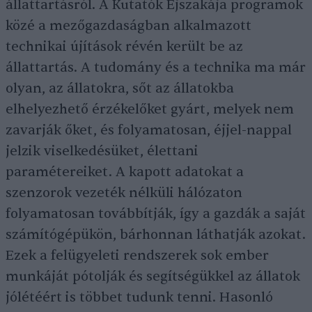
állattartásról. A Kutatók Éjszakája programok
közé a mezőgazdaságban alkalmazott
technikai újítások révén került be az
állattartás. A tudomány és a technika ma már
olyan, az állatokra, sőt az állatokba
elhelyezhető érzékelőket gyárt, melyek nem
zavarják őket, és folyamatosan, éjjel-nappal
jelzik viselkedésüket, élettani
paramétereiket. A kapott adatokat a
szenzorok vezeték nélküli hálózaton
folyamatosan továbbítják, így a gazdák a saját
számítógépükön, bárhonnan láthatják azokat.
Ezek a felügyeleti rendszerek sok ember
munkáját pótolják és segítségükkel az állatok
jólétéért is többet tudunk tenni. Hasonló