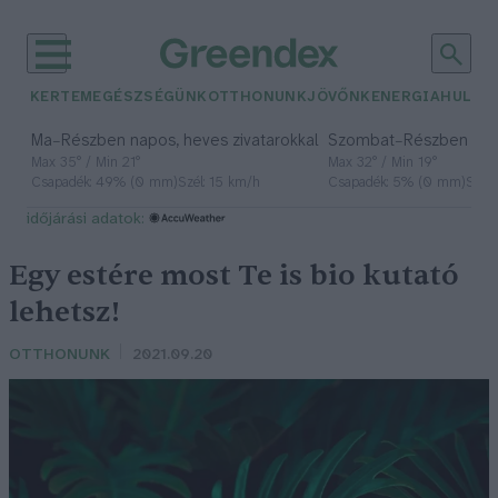
KERTEM
EGÉSZSÉGÜNK
OTTHONUNK
JÖVŐNK
ENERGIA
HULLA
–
–
Ma
Részben napos, heves zivatarokkal
Szombat
Részben na
Max 35° / Min 21°
Max 32° / Min 19°
Csapadék: 49% (0 mm)
Szél: 15 km/h
Csapadék: 5% (0 mm)
Szél:
időjárási adatok:
Egy estére most Te is bio kutató
lehetsz!
OTTHONUNK
2021.09.20