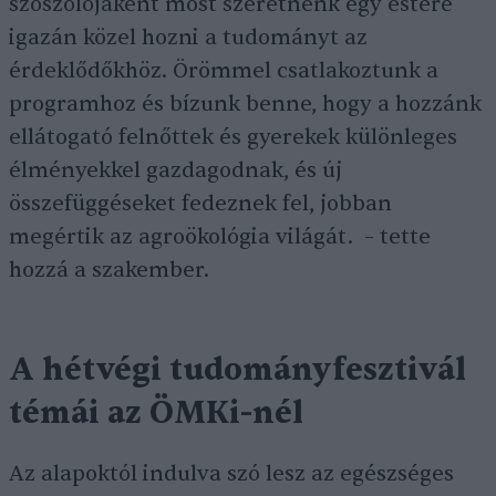
szószólójaként most szeretnénk egy estére
igazán közel hozni a tudományt az
érdeklődőkhöz. Örömmel csatlakoztunk a
programhoz és bízunk benne, hogy a hozzánk
ellátogató felnőttek és gyerekek különleges
élményekkel gazdagodnak, és új
összefüggéseket fedeznek fel, jobban
megértik az agroökológia világát. – tette
hozzá a szakember.
A hétvégi tudományfesztivál
témái az ÖMKi-nél
Az alapoktól indulva szó lesz az egészséges