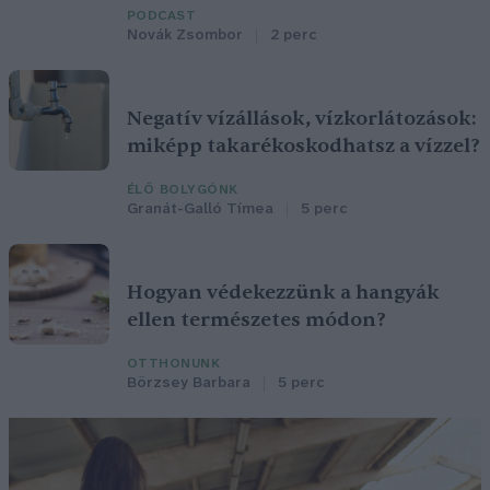
PODCAST
Novák Zsombor
2 perc
Negatív vízállások, vízkorlátozások:
miképp takarékoskodhatsz a vízzel?
ÉLŐ BOLYGÓNK
Granát-Galló Tímea
5 perc
Hogyan védekezzünk a hangyák
ellen természetes módon?
OTTHONUNK
Börzsey Barbara
5 perc