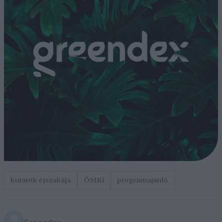
kutatók éjszakája
ÖMKi
programajánló