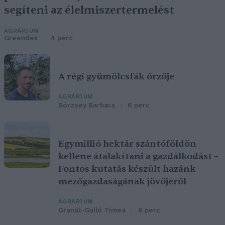
segíteni az élelmiszertermelést
AGRÁRIUM
Greendex
4 perc
A régi gyümölcsfák őrzője
AGRÁRIUM
Börzsey Barbara
6 perc
Egymillió hektár szántóföldön
kellene átalakítani a gazdálkodást –
Fontos kutatás készült hazánk
mezőgazdaságának jövőjéről
AGRÁRIUM
Granát-Galló Tímea
6 perc