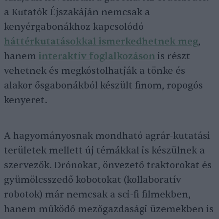
a Kutatók Éjszakáján nemcsak a
kenyérgabonákhoz kapcsolódó
háttérkutatásokkal ismerkedhetnek meg
,
hanem
interaktív foglalkozáson
is részt
vehetnek és megkóstolhatják a tönke és
alakor ősgabonákból készült finom, ropogós
kenyeret.
A hagyományosnak mondható agrár-kutatási
területek mellett új témákkal is készülnek a
szervezők. Drónokat, önvezető traktorokat és
gyümölcsszedő kobotokat (kollaboratív
robotok) már nemcsak a sci-fi filmekben,
hanem működő mezőgazdasági üzemekben is