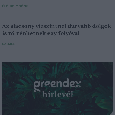
ÉLŐ BOLYGÓNK
Az alacsony vízszintnél durvább dolgok
is történhetnek egy folyóval
SZEMLE