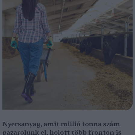
Nyersanyag, amit millió tonna szám
pazarolunk el, holott több fronton is