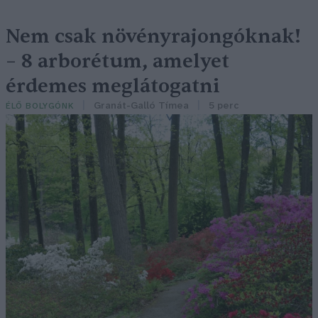
Nem csak növényrajongóknak!
– 8 arborétum, amelyet
érdemes meglátogatni
Granát-Galló Tímea
5 perc
ÉLŐ BOLYGÓNK