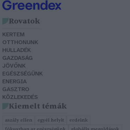
Rovatok
KERTEM
OTTHONUNK
HULLADÉK
GAZDASÁG
JÖVŐNK
EGÉSZSÉGÜNK
ENERGIA
GASZTRO
KÖZLEKEDÉS
Kiemelt témák
aszály ellen
egyél helyit
erdeink
fókuszban az egészségünk
globális megoldások