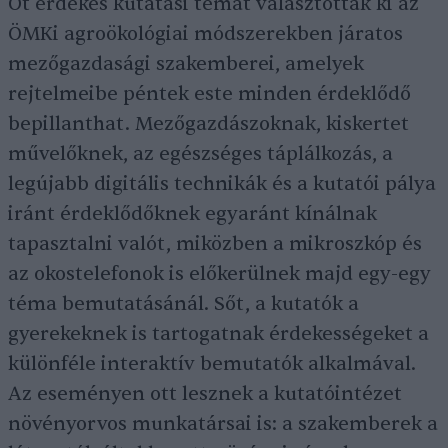
Öt érdekes kutatási témát választottak ki az
ÖMKi agroökológiai módszerekben járatos
mezőgazdasági szakemberei, amelyek
rejtelmeibe péntek este minden érdeklődő
bepillanthat. Mezőgazdászoknak, kiskertet
művelőknek, az egészséges táplálkozás, a
legújabb digitális technikák és a kutatói pálya
iránt érdeklődőknek egyaránt kínálnak
tapasztalni valót, miközben a mikroszkóp és
az okostelefonok is előkerülnek majd egy-egy
téma bemutatásánál. Sőt, a kutatók a
gyerekeknek is tartogatnak érdekességeket a
különféle interaktív bemutatók alkalmával.
Az eseményen ott lesznek a kutatóintézet
növényorvos munkatársai is: a szakemberek a