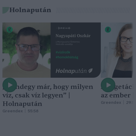
Holnapután
„Mindegy már, hogy milyen
A vegetáci
víz, csak víz legyen” |
az ember 
Holnapután
Greendex
29:5
Greendex
55:58