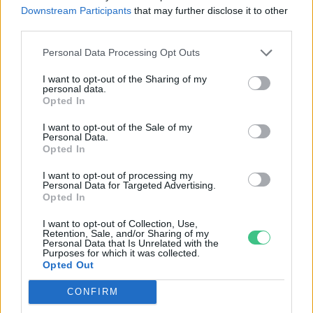
kóstolhatnak
belőlük azok, akik ellátogatnak
Downstream Participants
that may further disclose it to other
third parties.
szeptember 24-én este a
Selyemgombolyítóba.
Personal Data Processing Opt Outs
I want to opt-out of the Sharing of my
personal data.
Opted In
(forrás: ÖMKi)
I want to opt-out of the Sale of my
Personal Data.
Opted In
Greendex
I want to opt-out of processing my
Personal Data for Targeted Advertising.
Opted In
A szerző további cikkei
I want to opt-out of Collection, Use,
Retention, Sale, and/or Sharing of my
Personal Data that Is Unrelated with the
Purposes for which it was collected.
Opted Out
Nem csak növényrajongóknak! – 8
CONFIRM
arborétum, amelyet érdemes