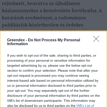
rejtelmeit, beavatva az újhullámos
háziasszonyokat a kenyérsütés fortélyaiba. A
kutatások eredményei, a tudományos
publikációk közérthetően és érdekes
formában jutnak el a fogyasztókhoz és a
kiskerteket öko módon megművelő
Greendex -
Do Not Process My Personal
Information
kertészekhez. Az egyik rendhagyó, kiváló
példája a tudás megosztásának pont a
If you wish to opt-out of the sale, sharing to third parties, or
Kutatók Éjszakája. A többi kommunikációs
processing of your personal or sensitive information for
targeted advertising by us, please use the below opt-out
érdekességet külön előadás keretében
section to confirm your selection. Please note that after your
mutatja be az ÖMKi marketing szakembere. A
opt-out request is processed you may continue seeing
interest-based ads based on personal information utilized by
bemutatóból nem maradhatnak ki a
us or personal information disclosed to third parties prior to
kutatóintézet
Highlights of Hungary
díjas
your opt-out. You may separately opt-out of the further
disclosure of your personal information by third parties on the
tájfajta
paradicsomai sem. A pénteki
előadás
IAB’s list of downstream participants. This information may
után ezúttal zamatos
paradicsomlevet
also be disclosed by us to third parties on the
IAB’s List of