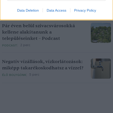
meglátogatni
5 perc
ÉLŐ BOLYGÓNK
Data Deletion
Data Access
Privacy Policy
Pár éven belül szivacsvárosokká
kellene alakítanunk a
településeinket – Podcast
2 perc
PODCAST
Negatív vízállások, vízkorlátozások:
miképp takarékoskodhatsz a vízzel?
5 perc
ÉLŐ BOLYGÓNK