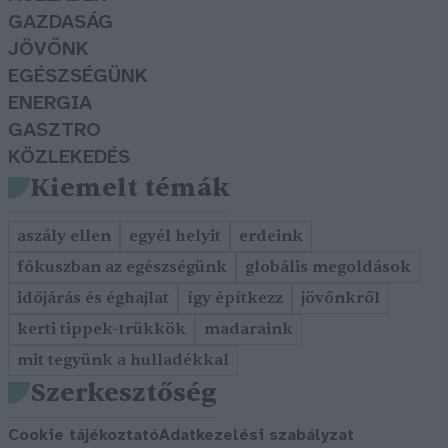
GAZDASÁG
JÖVŐNK
EGÉSZSÉGÜNK
ENERGIA
GASZTRO
KÖZLEKEDÉS
Kiemelt témák
aszály ellen
egyél helyit
erdeink
fókuszban az egészségünk
globális megoldások
időjárás és éghajlat
így építkezz
jövőnkről
kerti tippek-trükkök
madaraink
mit tegyünk a hulladékkal
Szerkesztőség
Cookie tájékoztató
Adatkezelési szabályzat