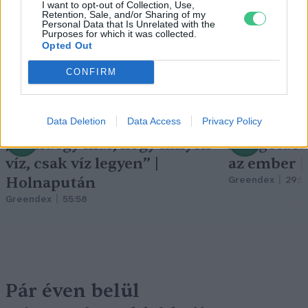
I want to opt-out of Collection, Use,
Retention, Sale, and/or Sharing of my
Personal Data that Is Unrelated with the
Purposes for which it was collected.
Opted Out
CONFIRM
Data Deletion
Data Access
Privacy Policy
„Mindegy már, hogy milyen
A vegetáci
víz, csak víz legyen” |
az ember 
Holnapután
Greendex
29:5
Greendex
55:58
Pár éven belül