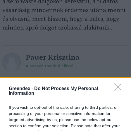
a zero waste dolgokon keresztül, a tudatos
vásárlásig mindennek érdemes utána menni
és olvasni, mert hiszem, hogy a kulcs, hogy
minden apró dolgot szokássá alakítunk…
Pauer Krisztina
A szerző további cikkei
Greendex -
Do Not Process My Personal
Information
Pár éven belül szivacsvárosokká
If you wish to opt-out of the sale, sharing to third parties, or
kellene alakítanunk a
processing of your personal or sensitive information for
településeinket – Podcast
targeted advertising by us, please use the below opt-out
section to confirm your selection. Please note that after your
2 perc
PODCAST