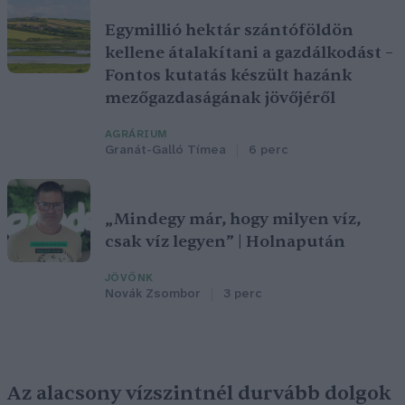
Egymillió hektár szántóföldön
kellene átalakítani a gazdálkodást –
Fontos kutatás készült hazánk
mezőgazdaságának jövőjéről
AGRÁRIUM
Granát-Galló Tímea
6 perc
„Mindegy már, hogy milyen víz,
csak víz legyen” | Holnapután
JÖVŐNK
Novák Zsombor
3 perc
Az alacsony vízszintnél durvább dolgok