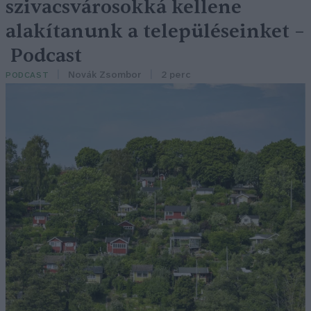
szivacsvárosokká kellene
alakítanunk a településeinket –
Podcast
Novák Zsombor
2 perc
PODCAST