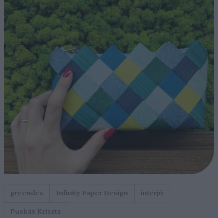
greendex
Infinity Paper Design
interjú
Puskás Kriszta