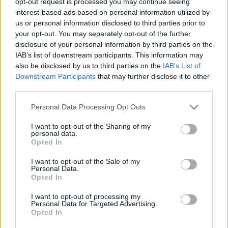
opt-out request is processed you may continue seeing
interest-based ads based on personal information utilized by
Negatív vízállások, vízkorlátozások:
us or personal information disclosed to third parties prior to
your opt-out. You may separately opt-out of the further
miképp takarékoskodhatsz a vízzel?
disclosure of your personal information by third parties on the
5 perc
ÉLŐ BOLYGÓNK
IAB’s list of downstream participants. This information may
also be disclosed by us to third parties on the
IAB’s List of
Downstream Participants
that may further disclose it to other
Hogyan védekezzünk a hangyák ellen
third parties.
természetes módon?
Personal Data Processing Opt Outs
5 perc
OTTHONUNK
I want to opt-out of the Sharing of my
personal data.
Opted In
I want to opt-out of the Sale of my
Personal Data.
Opted In
I want to opt-out of processing my
Holnapután
Personal Data for Targeted Advertising.
Opted In