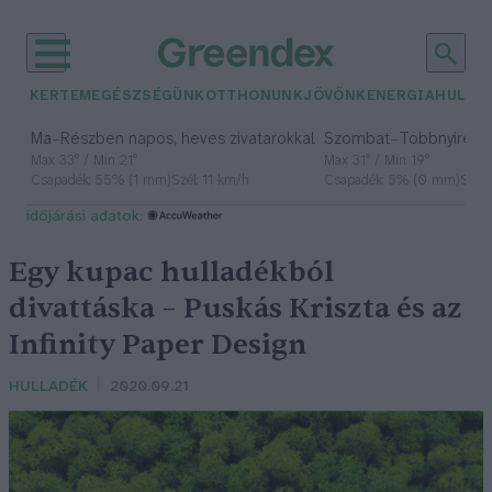
KERTEM
EGÉSZSÉGÜNK
OTTHONUNK
JÖVŐNK
ENERGIA
HULLA
–
–
Ma
Részben napos, heves zivatarokkal
Szombat
Többnyire n
Max 33° / Min 21°
Max 31° / Min 19°
Csapadék: 55% (1 mm)
Szél: 11 km/h
Csapadék: 5% (0 mm)
Szél:
időjárási adatok:
Egy kupac hulladékból
divattáska – Puskás Kriszta és az
Infinity Paper Design
HULLADÉK
2020.09.21