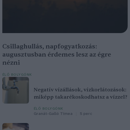
Csillaghullás, napfogyatkozás:
augusztusban érdemes lesz az égre
nézni
ÉLŐ BOLYGÓNK
Negatív vízállások, vízkorlátozások:
miképp takarékoskodhatsz a vízzel?
ÉLŐ BOLYGÓNK
Granát-Galló Tímea
5 perc