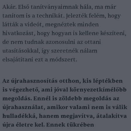
Akár. Első tanítványaimnak hála, ma már
tanítom is a technikát. Jelezték felém, hogy
látták a videót, megnéztek minden
hivatkozást, hogy hogyan is kellene készíteni,
de nem tudnak azonosulni az ottani
utasításokkal, így szeretnék nálam
elsajátítani ezt a módszert.
Az újrahasznosítás otthon, kis léptékben
is végezhető, ami jóval környezetkímélőbb
megoldás. Ennél is zöldebb megoldás az
újrahasználat, amikor valami nem is válik
hulladékká, hanem megjavítva, átalakítva
újra életre kel. Ennek tükrében