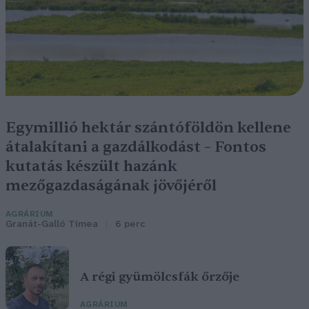
Egymillió hektár szántóföldön kellene
átalakítani a gazdálkodást – Fontos
kutatás készült hazánk
mezőgazdaságának jövőjéről
AGRÁRIUM
Granát-Galló Tímea
6 perc
A régi gyümölcsfák őrzője
AGRÁRIUM