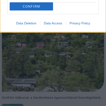
CONFIRM
Data Deletion
Data Access
Privacy Policy
Szöllősi Gáborral, a Gardenfutura ügyvezetőjével beszélgettünk.