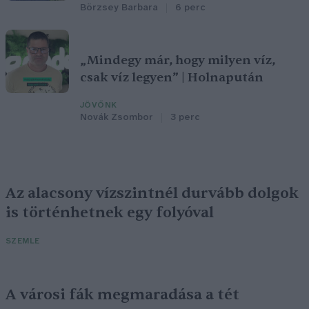
Börzsey Barbara
6 perc
„Mindegy már, hogy milyen víz,
csak víz legyen” | Holnapután
JÖVŐNK
Novák Zsombor
3 perc
Az alacsony vízszintnél durvább dolgok
is történhetnek egy folyóval
SZEMLE
A városi fák megmaradása a tét