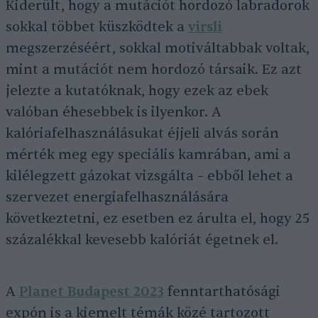
Kiderült, hogy a mutációt hordozó labradorok
sokkal többet küszködtek a
virsli
megszerzéséért, sokkal motiváltabbak voltak,
mint a mutációt nem hordozó társaik. Ez azt
jelezte a kutatóknak, hogy ezek az ebek
valóban éhesebbek is ilyenkor. A
kalóriafelhasználásukat éjjeli alvás során
mérték meg egy speciális kamrában, ami a
kilélegzett gázokat vizsgálta – ebből lehet a
szervezet energiafelhasználására
következtetni, ez esetben ez árulta el, hogy 25
százalékkal kevesebb kalóriát égetnek el.
A
Planet Budapest 2023
fenntarthatósági
expón is a kiemelt témák közé tartozott