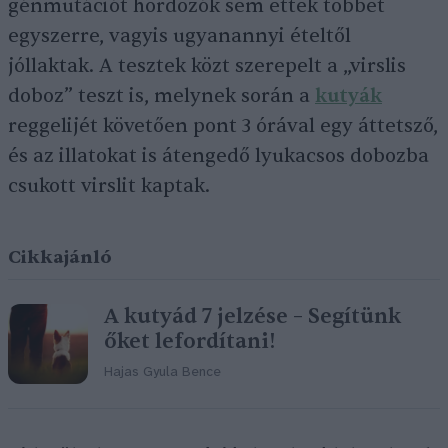
génmutációt hordozók sem ettek többet
egyszerre, vagyis ugyanannyi ételtől
jóllaktak. A tesztek közt szerepelt a „virslis
doboz” teszt is, melynek során a
kutyák
reggelijét követően pont 3 órával egy áttetsző,
és az illatokat is átengedő lyukacsos dobozba
csukott virslit kaptak.
Cikkajánló
A kutyád 7 jelzése – Segítünk
őket lefordítani!
Hajas Gyula Bence