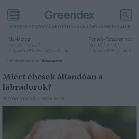
KERTEM
EGÉSZSÉGÜNK
OTTHONUNK
JÖVŐNK
ENERGIA
HULLA
–
–
Ma
Meleg
Péntek
Részben napos, 
Max 39° / Min 25°
Max 33° / Min 21°
Csapadék: 25% (0 mm)
Szél: 9 km/h
Csapadék: 55% (1 mm)
Szél: 
időjárási adatok:
Miért éhesek állandóan a
labradorok?
ÉLŐ BOLYGÓNK
2024.03.13