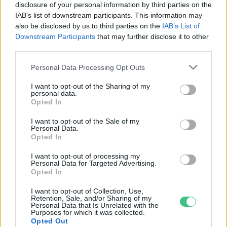
disclosure of your personal information by third parties on the
IAB’s list of downstream participants. This information may
„Mindegy már, hogy milyen
A vegetáci
also be disclosed by us to third parties on the
IAB’s List of
víz, csak víz legyen” |
az ember 
Downstream Participants
that may further disclose it to other
third parties.
Holnapután
Greendex
29:5
Greendex
55:58
Personal Data Processing Opt Outs
I want to opt-out of the Sharing of my
personal data.
Opted In
I want to opt-out of the Sale of my
Pár éven belül
Personal Data.
Opted In
szivacsvárosokká kellene
I want to opt-out of processing my
alakítanunk a településeinket –
Personal Data for Targeted Advertising.
Opted In
Podcast
I want to opt-out of Collection, Use,
Retention, Sale, and/or Sharing of my
Novák Zsombor
2 perc
PODCAST
Personal Data that Is Unrelated with the
Purposes for which it was collected.
Opted Out