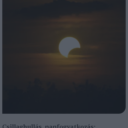
Csillaghullás, napfogyatkozás: