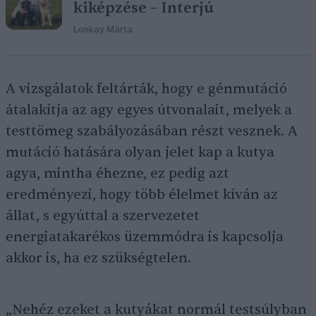
kiképzése – Interjú
Lonkay Márta
A vizsgálatok feltárták, hogy e génmutáció
átalakítja az agy egyes útvonalait, melyek a
testtömeg szabályozásában részt vesznek. A
mutáció hatására olyan jelet kap a kutya
agya, mintha éhezne, ez pedig azt
eredményezi, hogy több élelmet kíván az
állat, s egyúttal a szervezetet
energiatakarékos üzemmódra is kapcsolja
akkor is, ha ez szükségtelen.
„Nehéz ezeket a kutyákat normál testsúlyban