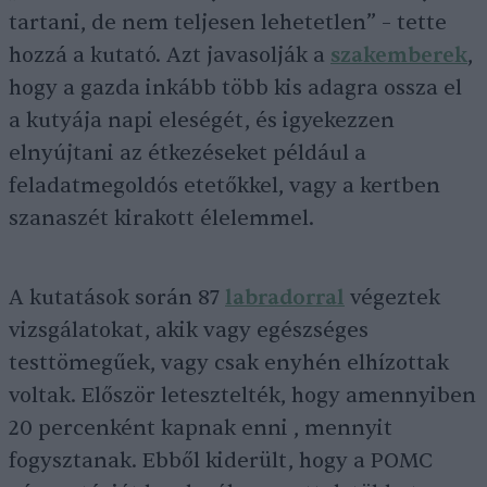
tartani, de nem teljesen lehetetlen” – tette
hozzá a kutató. Azt javasolják a
szakemberek
,
hogy a gazda inkább több kis adagra ossza el
a kutyája napi eleségét, és igyekezzen
elnyújtani az étkezéseket például a
feladatmegoldós etetőkkel, vagy a kertben
szanaszét kirakott élelemmel.
A kutatások során 87
labradorral
végeztek
vizsgálatokat, akik vagy egészséges
testtömegűek, vagy csak enyhén elhízottak
voltak. Először letesztelték, hogy amennyiben
20 percenként kapnak enni , mennyit
fogysztanak. Ebből kiderült, hogy a POMC