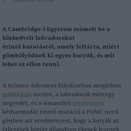
Greendex Szemle
A Cambridge-i Egyetem számolt be a
közkedvelt labradorokat
érintő kutatásról, amely feltárta, miért
gömbölyödnek ki egyes kutyák, és mit
lehet ez ellen tenni.
A Science Advences folyóiratban megjelent
publikáció
szerint, a labradorok mintegy
negyedét, és a simaszőrű
retrieverek
kétharmadát érintő mutáció a POMC nevű
génben azt eredményezi, hogy a kutyák az
étkezések között állandóan éhesek lesznek,