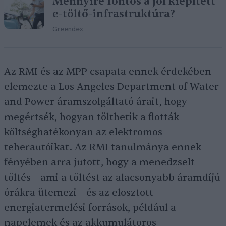
Mennyire fontos a jól kiépített
e-töltő-infrastruktúra?
Greendex
Az RMI és az MPP csapata ennek érdekében
elemezte a Los Angeles Department of Water
and Power áramszolgáltató árait, hogy
megértsék, hogyan tölthetik a flották
költséghatékonyan az elektromos
teherautóikat. Az RMI tanulmánya ennek
fényében arra jutott, hogy a menedzselt
töltés – ami a töltést az alacsonyabb áramdíjú
órákra ütemezi – és az elosztott
energiatermelési források, például a
napelemek és az akkumulátoros