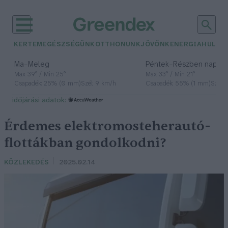
KERTEM
EGÉSZSÉGÜNK
OTTHONUNK
JÖVŐNK
ENERGIA
HULLA
–
–
Ma
Meleg
Péntek
Részben napos, 
Max 39° / Min 25°
Max 33° / Min 21°
Csapadék: 25% (0 mm)
Szél: 9 km/h
Csapadék: 55% (1 mm)
Szél: 
időjárási adatok:
Érdemes elektromosteherautó-
flottákban gondolkodni?
KÖZLEKEDÉS
2025.02.14