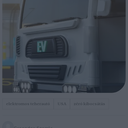
elektromos teherautó
USA
zéró kibocsátás