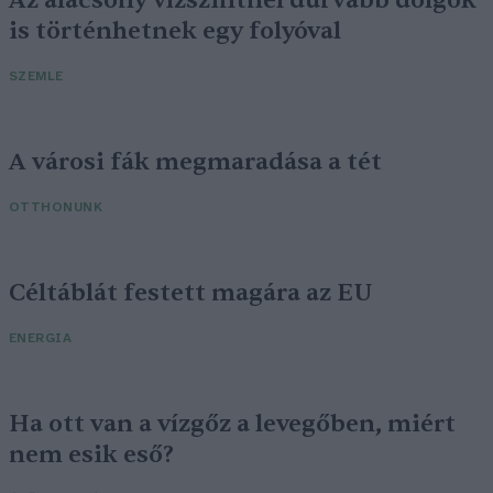
Az alacsony vízszintnél durvább dolgok
is történhetnek egy folyóval
SZEMLE
A városi fák megmaradása a tét
OTTHONUNK
Céltáblát festett magára az EU
ENERGIA
Ha ott van a vízgőz a levegőben, miért
nem esik eső?