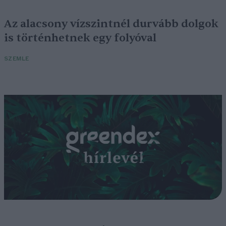
Az alacsony vízszintnél durvább dolgok
is történhetnek egy folyóval
SZEMLE