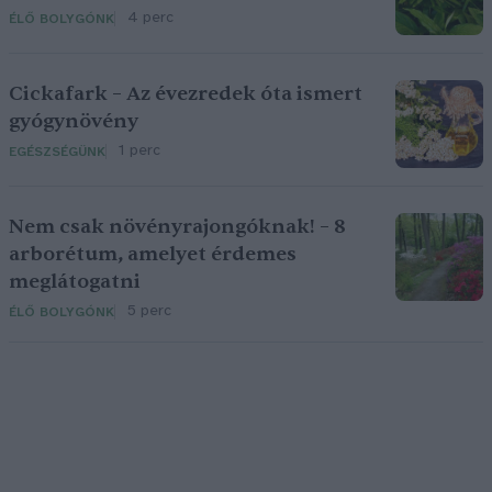
4 perc
ÉLŐ BOLYGÓNK
Cickafark – Az évezredek óta ismert
gyógynövény
1 perc
EGÉSZSÉGÜNK
Nem csak növényrajongóknak! – 8
arborétum, amelyet érdemes
meglátogatni
5 perc
ÉLŐ BOLYGÓNK