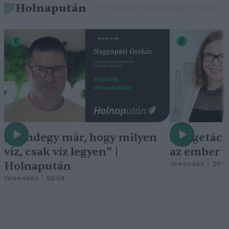
Holnapután
„Mindegy már, hogy milyen
A vegetáci
víz, csak víz legyen” |
az ember 
Holnapután
Greendex
29:5
Greendex
55:58