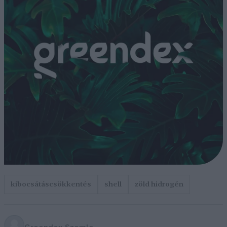
kibocsátáscsökkentés
shell
zöld hidrogén