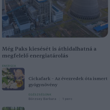
Még Paks kiesését is áthidalhatná a
megfelelő energiatárolás
ENERGIA
Cickafark – Az évezredek óta ismert
gyógynövény
EGÉSZSÉGÜNK
Börzsey Barbara
1 perc