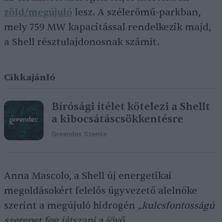
zöld/megújuló
lesz. A szélerőmű-parkban,
mely 759 MW kapacitással rendelkezik majd,
a Shell résztulajdonosnak számít.
Cikkajánló
Bírósági ítélet kötelezi a Shellt
a kibocsátáscsökkentésre
Greendex Szemle
Anna Mascolo, a Shell új energetikai
megoldásokért felelős ügyvezető alelnöke
szerint a megújuló hidrogén
„kulcsfontosságú
szerepet fog játszani a jövő