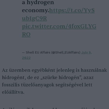
a hydrogen
economy.
https://t.co/YyS
ub1gC9R
pic.twitter.com/4foxGLYG
RO
— Shell EU Affairs (@Shell_EUAffairs)
July 6,
2022
Az üzemben egyébként jelenleg is használnak
hidrogént, de ez „szürke hidrogén”, azaz
fosszilis tüzelőanyagok segítségével lett
előállítva.