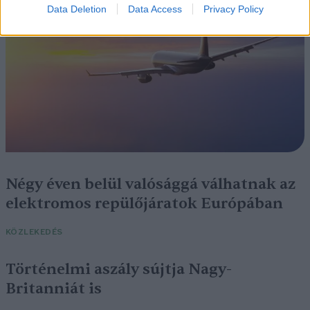
Data Deletion
Data Access
Privacy Policy
Négy éven belül valósággá válhatnak az
elektromos repülőjáratok Európában
KÖZLEKEDÉS
Történelmi aszály sújtja Nagy-
Britanniát is