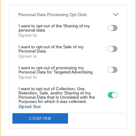
third parties.
Personal Data Processing Opt Outs
I want to opt-out of the Sharing of my
personal data.
Opted In
A vitorlavirág ideális szobanövény, hiszen kiválóan tűri a meleget
és a fényszegény környezetet.
I want to opt-out of the Sale of my
Personal Data.
Opted In
Születésnapi programokkal várja a
I want to opt-out of processing my
hétvégén a közönséget a 160 éves
Personal Data for Targeted Advertising.
Opted In
Fővárosi Állatkert
I want to opt-out of Collection, Use,
ÉLŐ BOLYGÓNK
Retention, Sale, and/or Sharing of my
Personal Data that Is Unrelated with the
Purposes for which it was collected.
Szedd magad őszibarack: itt vannak
Opted Out
a legjobb lelőhelyek!
CONFIRM
SZEMLE