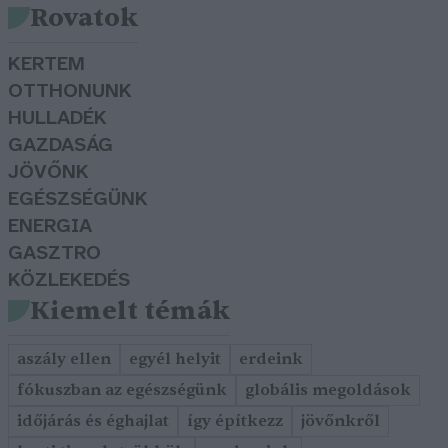
Rovatok
KERTEM
OTTHONUNK
HULLADÉK
GAZDASÁG
JÖVŐNK
EGÉSZSÉGÜNK
ENERGIA
GASZTRO
KÖZLEKEDÉS
Kiemelt témák
aszály ellen
egyél helyit
erdeink
fókuszban az egészségünk
globális megoldások
időjárás és éghajlat
így építkezz
jövőnkről