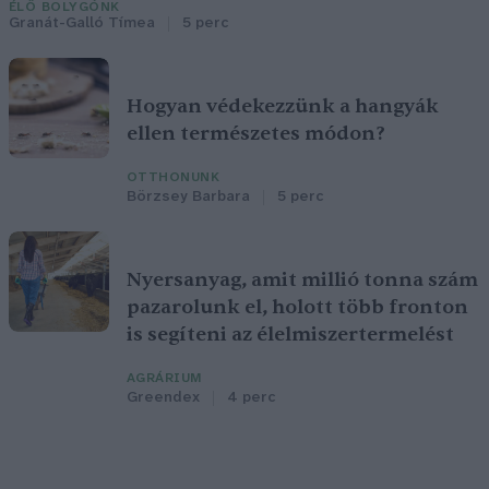
ÉLŐ BOLYGÓNK
Granát-Galló Tímea
5 perc
Hogyan védekezzünk a hangyák
ellen természetes módon?
OTTHONUNK
Börzsey Barbara
5 perc
Nyersanyag, amit millió tonna szám
pazarolunk el, holott több fronton
is segíteni az élelmiszertermelést
AGRÁRIUM
Greendex
4 perc