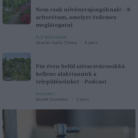
Nem csak növényrajongóknak! – 8
arborétum, amelyet érdemes
meglátogatni
ÉLŐ BOLYGÓNK
Granát-Galló Tímea
5 perc
Pár éven belül szivacsvárosokká
kellene alakítanunk a
településeinket – Podcast
PODCAST
Novák Zsombor
2 perc