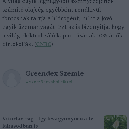
A világ egyik legnagyobb szennyezőjének
számító olajcég egyébként rendkívül
fontosnak tartja a hidrogént, mint a jövő
egyik üzemanyagát. Ezt az is bizonyítja, hogy
a világ elektrolizáló kapacitásának 10%-át ők
birtokolják. (
CNBC
)
Greendex Szemle
A szerző további cikkei
Vitorlavirág – Így lesz gyönyörű a te
lakásodban is