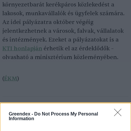
környezetbarát kerékpáros közlekedést a
lakosok, munkavállalók és ügyfelek számára.
Az idei pályázatra október végéig
jelentkezhetnek a városok, falvak, vállalatok
és intézmények. Ezeket a pályázatokat is a
KTI honlapján
érhetik el az érdeklődők –
olvasható a minisztérium közleményében.
(
ÉKM
)
Greendex Szemle
Greendex -
Do Not Process My Personal
A szerző további cikkei
Information