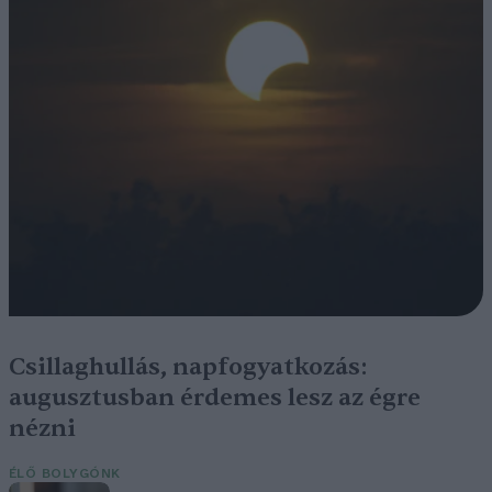
Csillaghullás, napfogyatkozás:
augusztusban érdemes lesz az égre
nézni
ÉLŐ BOLYGÓNK