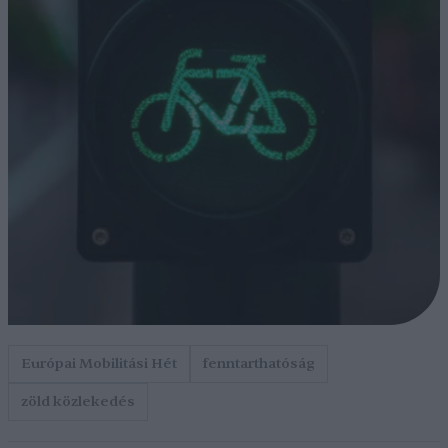
Európai Mobilitási Hét
fenntarthatóság
zöld közlekedés