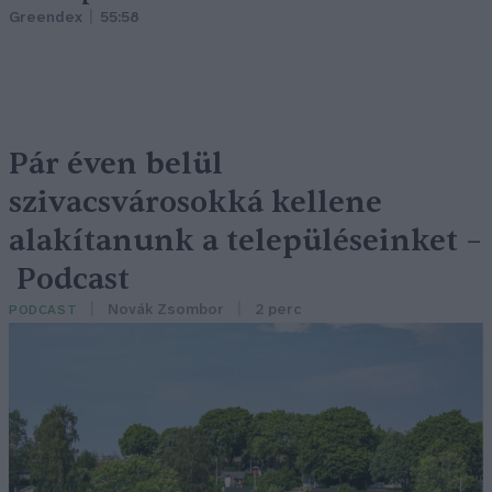
Greendex
55:58
Pár éven belül
szivacsvárosokká kellene
alakítanunk a településeinket –
Podcast
Novák Zsombor
2 perc
PODCAST