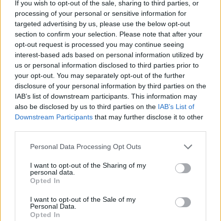
If you wish to opt-out of the sale, sharing to third parties, or
processing of your personal or sensitive information for
targeted advertising by us, please use the below opt-out
section to confirm your selection. Please note that after your
Pár éven belül szivacsvárosokká
opt-out request is processed you may continue seeing
kellene alakítanunk a
interest-based ads based on personal information utilized by
településeinket – Podcast
us or personal information disclosed to third parties prior to
your opt-out. You may separately opt-out of the further
2 perc
PODCAST
disclosure of your personal information by third parties on the
IAB’s list of downstream participants. This information may
also be disclosed by us to third parties on the
IAB’s List of
Negatív vízállások, vízkorlátozások:
Downstream Participants
that may further disclose it to other
miképp takarékoskodhatsz a vízzel?
third parties.
5 perc
ÉLŐ BOLYGÓNK
Personal Data Processing Opt Outs
I want to opt-out of the Sharing of my
Hogyan védekezzünk a hangyák ellen
personal data.
természetes módon?
Opted In
5 perc
OTTHONUNK
I want to opt-out of the Sale of my
Personal Data.
Opted In