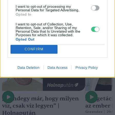
I want to opt-out of processing my
Personal Data for Targeted Advertising.
Opted In
I want to opt-out of Collection, Use,
Retention, Sale, and/or Sharing of my
Personal Data that Is Unrelated with the
Holnapután
Purposes for which it was collected.
Opted Out
CONFIRM
Data Deletion
Data Access
Privacy Policy
„Mindegy már, hogy milyen
A vegetáci
víz, csak víz legyen” |
az ember 
Holnapután
Greendex
29:5