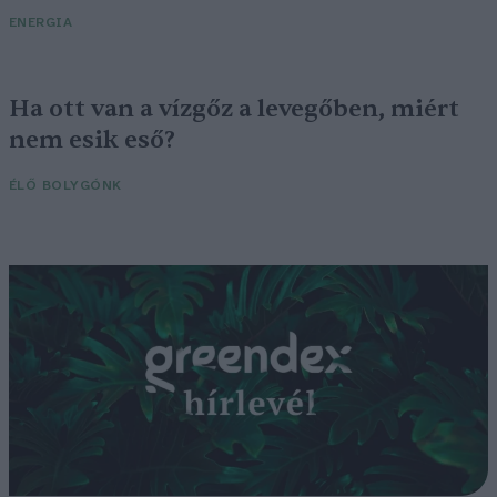
ENERGIA
Ha ott van a vízgőz a levegőben, miért
nem esik eső?
ÉLŐ BOLYGÓNK