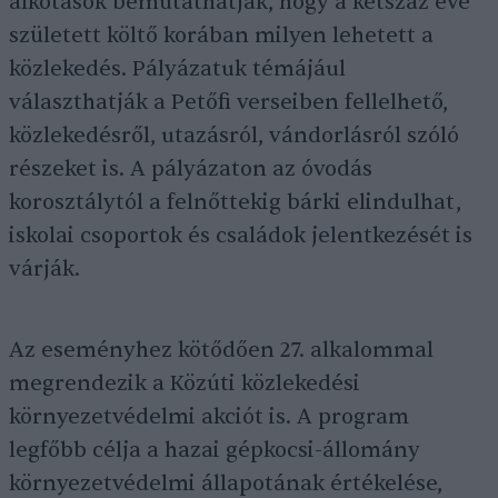
alkotások bemutathatják, hogy a kétszáz éve
született költő korában milyen lehetett a
közlekedés. Pályázatuk témájául
választhatják a Petőfi verseiben fellelhető,
közlekedésről, utazásról, vándorlásról szóló
részeket is. A pályázaton az óvodás
korosztálytól a felnőttekig bárki elindulhat,
iskolai csoportok és családok jelentkezését is
várják.
Az eseményhez kötődően 27. alkalommal
megrendezik a Közúti közlekedési
környezetvédelmi akciót is. A program
legfőbb célja a hazai gépkocsi-állomány
környezetvédelmi állapotának értékelése,