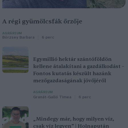
A régi gyümölcsfák őrzője
AGRÁRIUM
Börzsey Barbara
6 perc
Egymillió hektár szántóföldön
kellene átalakítani a gazdálkodást –
Fontos kutatás készült hazánk
mezőgazdaságának jövőjéről
AGRÁRIUM
Granát-Galló Tímea
6 perc
„Mindegy már, hogy milyen víz,
csak víz legyen” | Holnapután