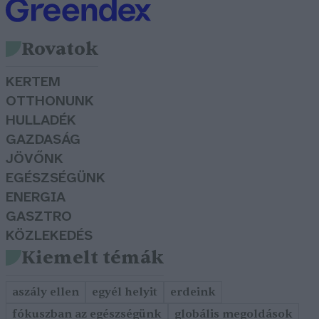
Rovatok
KERTEM
OTTHONUNK
HULLADÉK
GAZDASÁG
JÖVŐNK
EGÉSZSÉGÜNK
ENERGIA
GASZTRO
KÖZLEKEDÉS
Kiemelt témák
aszály ellen
egyél helyit
erdeink
fókuszban az egészségünk
globális megoldások