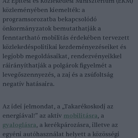
Az Építési és Közlekedési Minisztérium (ÉKM)
közleményében kiemelték: a
programsorozatba bekapcsolódó
önkormányzatok bemutathatják a
fenntartható mobilitás érdekében tervezett
közlekedéspolitikai kezdeményezéseiket és
legjobb megoldásaikat, rendezvényeikkel
ráirányíthatják a polgárok figyelmét a
levegőszennyezés, a zaj és a zsúfoltság
negatív hatásaira.
Az idei jelmondat, a „Takarékoskodj az
energiával!” az aktív
mobilitásra
, a
gyaloglásra
, a kerékpározásra, illetve az
egyéni autóhasználat helyett a közösségi