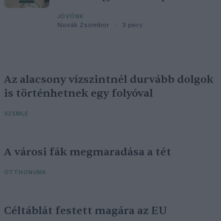
JÖVŐNK
Novák Zsombor
3 perc
Az alacsony vízszintnél durvább dolgok
is történhetnek egy folyóval
SZEMLE
A városi fák megmaradása a tét
OTTHONUNK
Céltáblát festett magára az EU