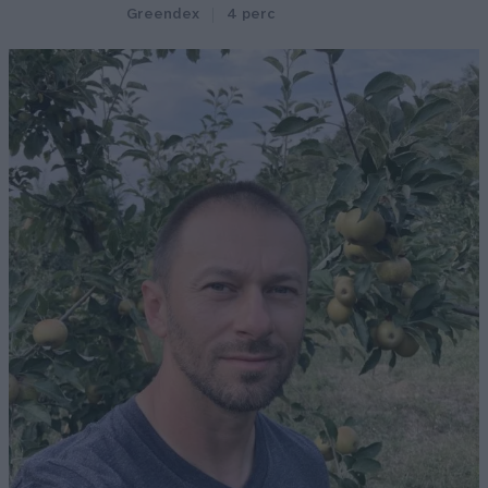
Greendex
4 perc