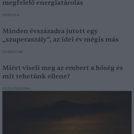
megfelelő energiatárolás
ENERGIA
Minden évszázadra jutott egy
„szuperaszály”, az idei év mégis más
AGRÁRIUM
Miért viseli meg az embert a hőség és
mit tehetünk ellene?
EGÉSZSÉGÜNK