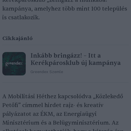
Kerékpárosklub „Bringázz a munkába!
kampánya, amelyhez több mint 100 település
is csatlakozik.
Cikkajánló
Inkább bringázz! – Itt a
Kerékpárosklub új kampánya
Greendex Szemle
A Mobilitási Héthez kapcsolódva „Közlekedő
Petőfi” címmel hirdet rajz- és kreatív
pályázatot az ÉKM, az Energiaügyi
Minisztérium és a Belügyminisztérium. Az