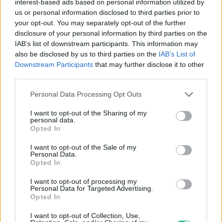
interest-based ads based on personal information utilized by
us or personal information disclosed to third parties prior to
Születésnapi programokkal várja a
your opt-out. You may separately opt-out of the further
hétvégén a közönséget a 160 éves
disclosure of your personal information by third parties on the
IAB’s list of downstream participants. This information may
Fővárosi Állatkert
also be disclosed by us to third parties on the
IAB’s List of
Downstream Participants
that may further disclose it to other
ÉLŐ BOLYGÓNK
third parties.
Szedd magad őszibarack: itt vannak
Personal Data Processing Opt Outs
a legjobb lelőhelyek!
I want to opt-out of the Sharing of my
personal data.
SZEMLE
Opted In
I want to opt-out of the Sale of my
Personal Data.
Opted In
I want to opt-out of processing my
Personal Data for Targeted Advertising.
Opted In
I want to opt-out of Collection, Use,