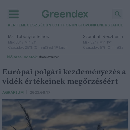
KERTEM
EGÉSZSÉGÜNK
OTTHONUNK
JÖVŐNK
ENERGIA
HULLA
–
–
Ma
Többnyire felhős
Szombat
Részben nap
Max 33° / Min 21°
Max 32° / Min 19°
Csapadék: 25% (0 mm)
Szél: 19 km/h
Csapadék: 5% (0 mm)
Szél: 
időjárási adatok:
Európai polgári kezdeményezés a
vidék értékeinek megőrzéséért
AGRÁRIUM
2023.08.17