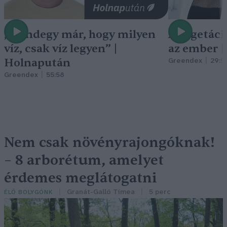
„Mindegy már, hogy milyen
A vegetáci
víz, csak víz legyen” |
az ember 
Holnapután
Greendex
29:5
Greendex
55:58
Nem csak növényrajongóknak!
– 8 arborétum, amelyet
érdemes meglátogatni
Granát-Galló Tímea
5 perc
ÉLŐ BOLYGÓNK