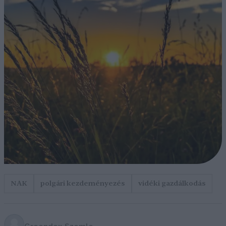
NAK
polgári kezdeményezés
vidéki gazdálkodás