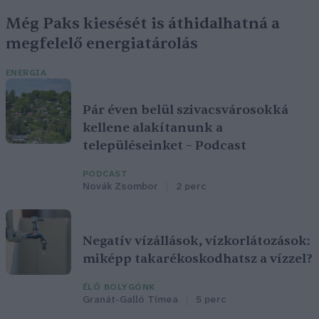
Még Paks kiesését is áthidalhatná a
megfelelő energiatárolás
ENERGIA
Pár éven belül szivacsvárosokká
kellene alakítanunk a
településeinket – Podcast
PODCAST
Novák Zsombor
2 perc
Negatív vízállások, vízkorlátozások:
miképp takarékoskodhatsz a vízzel?
ÉLŐ BOLYGÓNK
Granát-Galló Tímea
5 perc