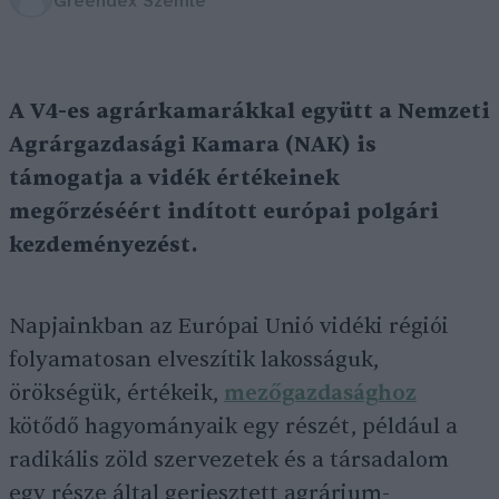
Greendex Szemle
A V4-es agrárkamarákkal együtt a Nemzeti
Agrárgazdasági Kamara (NAK) is
támogatja a vidék értékeinek
megőrzéséért indított európai polgári
kezdeményezést.
Napjainkban az Európai Unió vidéki régiói
folyamatosan elveszítik lakosságuk,
örökségük, értékeik,
mezőgazdasághoz
kötődő hagyományaik egy részét, például a
radikális zöld szervezetek és a társadalom
egy része által gerjesztett agrárium-