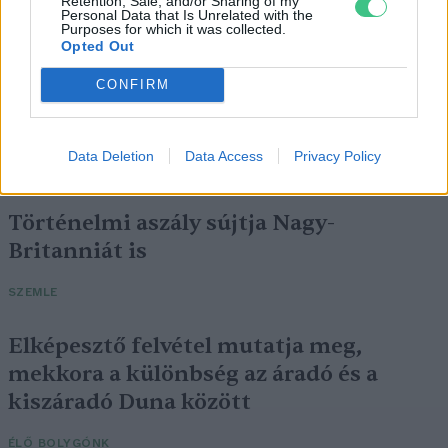
Retention, Sale, and/or Sharing of my
Personal Data that Is Unrelated with the
Purposes for which it was collected.
Opted Out
CONFIRM
Négy éven belül valósággá válhatnak az
elektromos repülőjáratok Európában
Data Deletion
Data Access
Privacy Policy
KÖZLEKEDÉS
Történelmi aszály sújtja Nagy-
Britanniát is
SZEMLE
Elképesztő felvétel mutatja meg,
mekkora a különbség az áradó és a
kiszáradó Duna között
ÉLŐ BOLYGÓNK