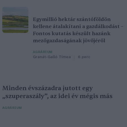
Egymillió hektár szántóföldön
kellene átalakítani a gazdálkodást –
Fontos kutatás készült hazánk
mezőgazdaságának jövőjéről
AGRÁRIUM
Granát-Galló Tímea
6 perc
Minden évszázadra jutott egy
„szuperaszály”, az idei év mégis más
AGRÁRIUM