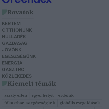
Rovatok
KERTEM
OTTHONUNK
HULLADÉK
GAZDASÁG
JÖVŐNK
EGÉSZSÉGÜNK
ENERGIA
GASZTRO
KÖZLEKEDÉS
Kiemelt témák
aszály ellen
egyél helyit
erdeink
fókuszban az egészségünk
globális megoldások