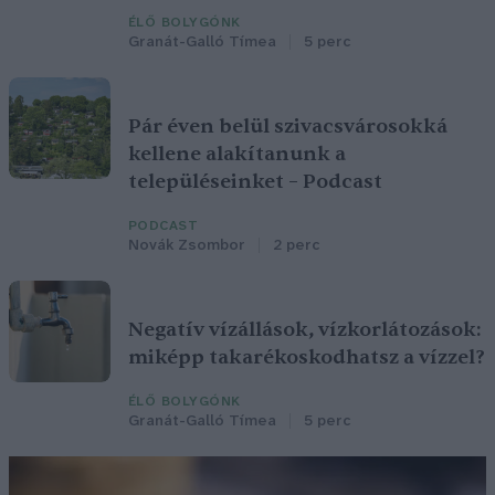
ÉLŐ BOLYGÓNK
Granát-Galló Tímea
5 perc
Pár éven belül szivacsvárosokká
kellene alakítanunk a
településeinket – Podcast
PODCAST
Novák Zsombor
2 perc
Negatív vízállások, vízkorlátozások:
miképp takarékoskodhatsz a vízzel?
ÉLŐ BOLYGÓNK
Granát-Galló Tímea
5 perc