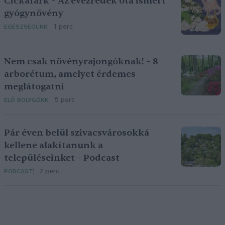
Cickafark – Az évezredek óta ismert
gyógynövény
1 perc
EGÉSZSÉGÜNK
Nem csak növényrajongóknak! – 8
arborétum, amelyet érdemes
meglátogatni
5 perc
ÉLŐ BOLYGÓNK
Pár éven belül szivacsvárosokká
kellene alakítanunk a
településeinket – Podcast
2 perc
PODCAST