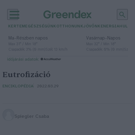
KERTEM
EGÉSZSÉGÜNK
OTTHONUNK
JÖVŐNK
ENERGIA
HULLA
–
–
Ma
Részben napos
Vasárnap
Napos
Max 31° / Min 18°
Max 32° / Min 18°
Csapadék: 3% (0 mm)
Szél: 13 km/h
Csapadék: 0% (0 mm)
Szél: 
időjárási adatok:
Eutrofizáció
ENCIKLOPÉDIA
2022.03.29
Spiegler Csaba