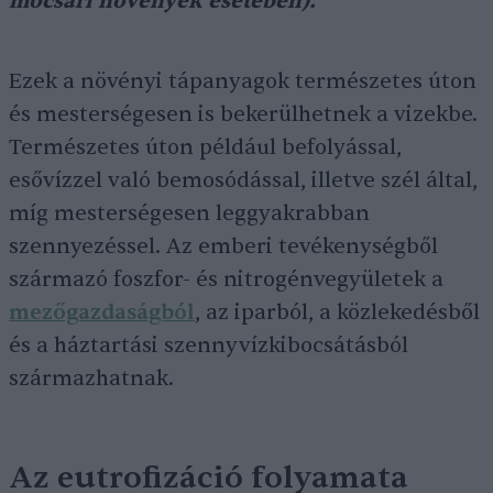
mocsári növények esetében).
Ezek a növényi tápanyagok természetes úton
és mesterségesen is bekerülhetnek a vizekbe.
Természetes úton például befolyással,
esővízzel való bemosódással, illetve szél által,
míg mesterségesen leggyakrabban
szennyezéssel. Az emberi tevékenységből
származó foszfor- és nitrogénvegyületek a
mezőgazdaságból
, az iparból, a közlekedésből
és a háztartási szennyvízkibocsátásból
származhatnak.
Az eutrofizáció folyamata