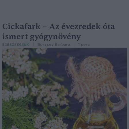
Cickafark – Az évezredek óta
ismert gyógynövény
Börzsey Barbara
1 perc
EGÉSZSÉGÜNK