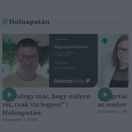
Holnapután
„Mindegy már, hogy milyen
A vegetáci
víz, csak víz legyen” |
az ember 
Holnapután
Greendex
29:5
Greendex
55:58