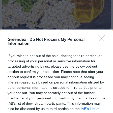
Greendex -
Do Not Process My Personal
Information
Ezt a növényt már az őskorban is ismerték, a népi gyógyászatban
pedig ma is számos betegség ellen használják.
If you wish to opt-out of the sale, sharing to third parties, or
processing of your personal or sensitive information for
targeted advertising by us, please use the below opt-out
Születésnapi programokkal várja a
section to confirm your selection. Please note that after your
hétvégén a közönséget a 160 éves
opt-out request is processed you may continue seeing
Fővárosi Állatkert
interest-based ads based on personal information utilized by
us or personal information disclosed to third parties prior to
ÉLŐ BOLYGÓNK
your opt-out. You may separately opt-out of the further
disclosure of your personal information by third parties on the
Szedd magad őszibarack: itt vannak
IAB’s list of downstream participants. This information may
also be disclosed by us to third parties on the
IAB’s List of
a legjobb lelőhelyek!