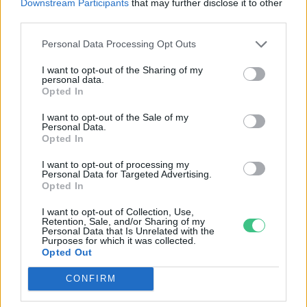
Downstream Participants
that may further disclose it to other
third parties.
SZEMLE
Personal Data Processing Opt Outs
I want to opt-out of the Sharing of my
personal data.
Opted In
I want to opt-out of the Sale of my
Personal Data.
Opted In
I want to opt-out of processing my
Personal Data for Targeted Advertising.
Opted In
I want to opt-out of Collection, Use,
Négy éven belül valósággá válhatnak az
Retention, Sale, and/or Sharing of my
Personal Data that Is Unrelated with the
elektromos repülőjáratok Európában
Purposes for which it was collected.
Opted Out
KÖZLEKEDÉS
CONFIRM
Történelmi aszály sújtja Nagy-