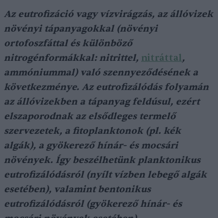
Az eutrofizáció vagy vízvirágzás, az állóvizek
növényi tápanyagokkal (növényi
ortofoszfáttal és különböző
nitrogénformákkal: nitrittel,
nitráttal
,
ammóniummal) való szennyeződésének a
következménye. Az eutrofizálódás folyamán
az állóvizekben a tápanyag feldúsul, ezért
elszaporodnak az elsődleges termelő
szervezetek, a fitoplanktonok (pl. kék
algák), a gyökerező hínár- és mocsári
növények. Így beszélhetünk planktonikus
eutrofizálódásról (nyílt vízben lebegő algák
esetében), valamint bentonikus
eutrofizálódásról (gyökerező hínár- és