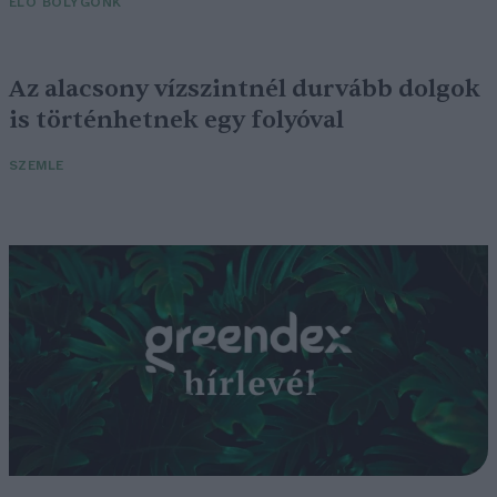
ÉLŐ BOLYGÓNK
Az alacsony vízszintnél durvább dolgok
is történhetnek egy folyóval
SZEMLE