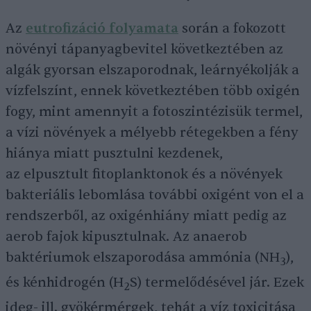
Az
eutrofizáció folyamata
során a fokozott
növényi tápanyagbevitel következtében az
algák gyorsan elszaporodnak, leárnyékolják a
vízfelszínt, ennek következtében több oxigén
fogy, mint amennyit a fotoszintézisük termel,
a vízi növények a mélyebb rétegekben a fény
hiánya miatt pusztulni kezdenek,
az elpusztult fitoplanktonok és a növények
bakteriális lebomlása további oxigént von el a
rendszerből, az oxigénhiány miatt pedig az
aerob fajok kipusztulnak. Az anaerob
baktériumok elszaporodása ammónia (NH
),
3
és kénhidrogén (H
S) termelődésével jár. Ezek
2
ideg- ill. gyökérmérgek, tehát a víz toxicitása