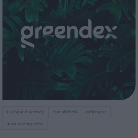
Európai Bizottság
eutrofizáció
műtrágya
nitrátszennyezés