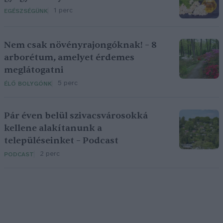
1 perc
EGÉSZSÉGÜNK
Nem csak növényrajongóknak! – 8
arborétum, amelyet érdemes
meglátogatni
5 perc
ÉLŐ BOLYGÓNK
Pár éven belül szivacsvárosokká
kellene alakítanunk a
településeinket – Podcast
2 perc
PODCAST