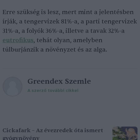
Erre szükség is lesz, mert mint a jelentésben
írják, a tengervizek 81%-a, a parti tengervizek
31%-a, a folyók 36%-a, illetve a tavak 32%-a
eutrofikus
, tehát olyan, amelyben
túlburjánzik a növényzet és az alga.
Greendex Szemle
A szerző további cikkei
Cickafark – Az évezredek óta ismert
gyógynövény