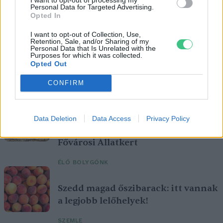
Personal Data for Targeted Advertising.
Opted In
I want to opt-out of Collection, Use,
Retention, Sale, and/or Sharing of my
Personal Data that Is Unrelated with the
Purposes for which it was collected.
Opted Out
Ezt a növényt már az őskorban is ismerték, a népi gyógyászatban
pedig ma is számos betegség ellen használják.
CONFIRM
Születésnapi programokkal várja a
Data Deletion
Data Access
Privacy Policy
hétvégén a közönséget a 160 éves
Fővárosi Állatkert
ÉLŐ BOLYGÓNK
Szedd magad őszibarack: itt vannak
a legjobb lelőhelyek!
SZEMLE