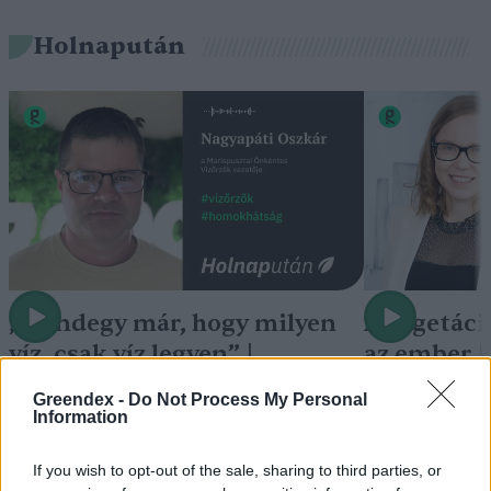
Holnapután
„Mindegy már, hogy milyen
A vegetáci
víz, csak víz legyen” |
az ember 
Holnapután
Greendex
29:5
Greendex -
Do Not Process My Personal
Greendex
55:58
Information
If you wish to opt-out of the sale, sharing to third parties, or