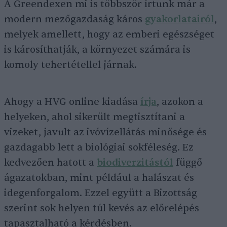
A Greendexen mi is többször írtunk már a
modern mezőgazdaság káros
gyakorlatairól
,
melyek amellett, hogy az emberi egészséget
is károsíthatják, a környezet számára is
komoly tehertétellel járnak.
Ahogy a HVG online kiadása
írja
, azokon a
helyeken, ahol sikerült megtisztítani a
vizeket, javult az ivóvízellátás minősége és
gazdagabb lett a biológiai sokféleség. Ez
kedvezően hatott a
biodiverzitástól
függő
ágazatokban, mint például a halászat és
idegenforgalom. Ezzel együtt a Bizottság
szerint sok helyen túl kevés az előrelépés
tapasztalható a kérdésben.