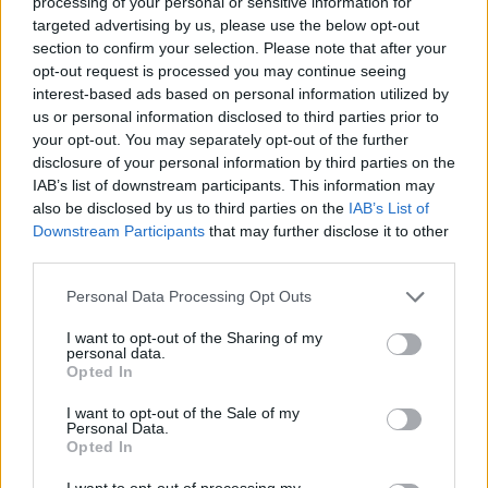
processing of your personal or sensitive information for
targeted advertising by us, please use the below opt-out
section to confirm your selection. Please note that after your
Cickafark – Az évezredek óta
opt-out request is processed you may continue seeing
interest-based ads based on personal information utilized by
ismert gyógynövény
us or personal information disclosed to third parties prior to
Börzsey Barbara
1 perc
EGÉSZSÉGÜNK
your opt-out. You may separately opt-out of the further
disclosure of your personal information by third parties on the
IAB’s list of downstream participants. This information may
also be disclosed by us to third parties on the
IAB’s List of
Downstream Participants
that may further disclose it to other
third parties.
Personal Data Processing Opt Outs
I want to opt-out of the Sharing of my
personal data.
Opted In
I want to opt-out of the Sale of my
Personal Data.
Opted In
I want to opt-out of processing my