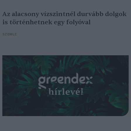
Az alacsony vízszintnél durvább dolgok
is történhetnek egy folyóval
SZEMLE