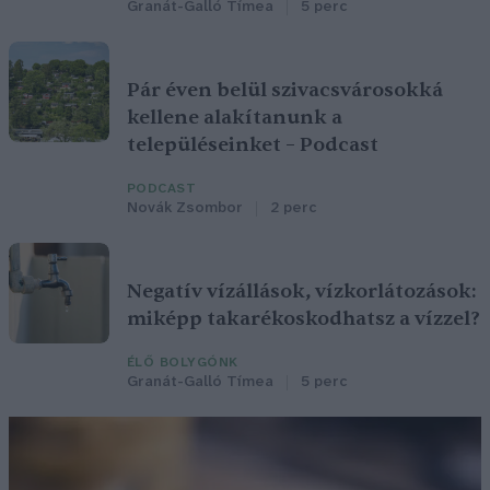
Granát-Galló Tímea
5 perc
Pár éven belül szivacsvárosokká
kellene alakítanunk a
településeinket – Podcast
PODCAST
Novák Zsombor
2 perc
Negatív vízállások, vízkorlátozások:
miképp takarékoskodhatsz a vízzel?
ÉLŐ BOLYGÓNK
Granát-Galló Tímea
5 perc