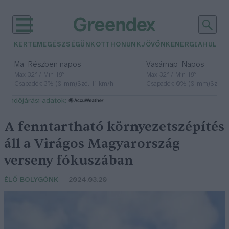
KERTEM
EGÉSZSÉGÜNK
OTTHONUNK
JÖVŐNK
ENERGIA
HULLA
–
–
Ma
Részben napos
Vasárnap
Napos
Max 32° / Min 18°
Max 32° / Min 18°
Csapadék: 3% (0 mm)
Szél: 11 km/h
Csapadék: 0% (0 mm)
Szél: 
időjárási adatok:
A fenntartható környezetszépítés
áll a Virágos Magyarország
verseny fókuszában
ÉLŐ BOLYGÓNK
2024.03.20