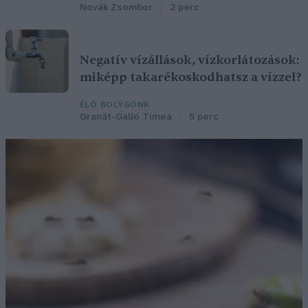
Novák Zsombor
2 perc
Negatív vízállások, vízkorlátozások:
miképp takarékoskodhatsz a vízzel?
ÉLŐ BOLYGÓNK
Granát-Galló Tímea
5 perc