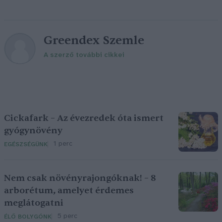
Greendex Szemle
A szerző további cikkei
Cickafark – Az évezredek óta ismert
gyógynövény
1 perc
EGÉSZSÉGÜNK
Nem csak növényrajongóknak! – 8
arborétum, amelyet érdemes
meglátogatni
5 perc
ÉLŐ BOLYGÓNK