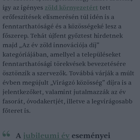
így az igényes
zöld környezetért
tett
erőfeszítések elismerésén túl idén is a
fenntarthatóságé és a közösségeké lesz a
főszerep. Tehát újfent győztest hirdetnek
majd „Az év zöld innovációja díj”
kategóriájában, amellyel a településeket
fenntarthatósági törekvések bevezetésére
ösztönzik a szervezők. Továbbá várják a múlt
évben megújult „Virágzó közösség” díjra is a
jelentkezőket, valamint jutalmazzák az év
fasorát, óvodakertjét, illetve a legvirágosabb
főteret is.
A
jubileumi év
eseményei