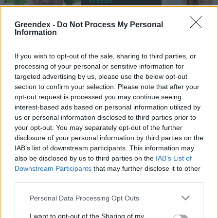
Greendex -
Do Not Process My Personal
Information
„Mindegy már, hogy milyen
A vegetáci
If you wish to opt-out of the sale, sharing to third parties, or
processing of your personal or sensitive information for
víz, csak víz legyen” |
az ember 
targeted advertising by us, please use the below opt-out
Holnapután
Greendex
29:5
section to confirm your selection. Please note that after your
Greendex
55:58
opt-out request is processed you may continue seeing
interest-based ads based on personal information utilized by
us or personal information disclosed to third parties prior to
your opt-out. You may separately opt-out of the further
disclosure of your personal information by third parties on the
IAB’s list of downstream participants. This information may
Cickafark – Az évezredek óta
also be disclosed by us to third parties on the
IAB’s List of
Downstream Participants
that may further disclose it to other
ismert gyógynövény
third parties.
Börzsey Barbara
1 perc
EGÉSZSÉGÜNK
Personal Data Processing Opt Outs
I want to opt-out of the Sharing of my