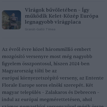
Virágok bűvöletében – Így
működik Kelet-Közép Európa
legnagyobb virágpiaca
Granát-Galló Tímea
Az évről évre közel hárommillió embert
mozgósító versenyre most még nagyobb
figyelem összpontosul, hiszen 2024-ben
Magyarország tölti be az
európai környezetszépítő verseny, az Entente
Florale Europe soros elnöki szerepét. Két
magyar település – Zalakaros és Debrecen –
indul az európai megmérettetésen, ahol
számos nemzetközi versenyzővel mérik össze