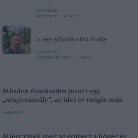
AGRÁRIUM
Greendex
4 perc
A régi gyümölcsfák őrzője
AGRÁRIUM
Börzsey Barbara
6 perc
Minden évszázadra jutott egy
„szuperaszály”, az idei év mégis más
AGRÁRIUM
Miért viseli meg az embert a hőség és