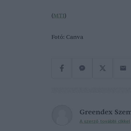
(
MTI
)
Fotó: Canva
Greendex Szem
A szerző további cikkei