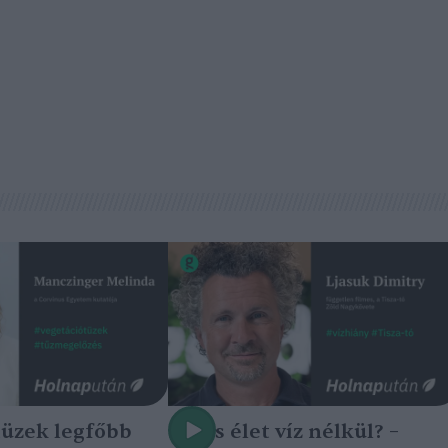
tüzek legfőbb
Nincs élet víz nélkül? –