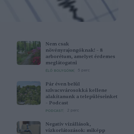
Nem csak
növényrajongóknak! – 8
arborétum, amelyet érdemes
meglátogatni
5 perc
ÉLŐ BOLYGÓNK
Pár éven belül
szivacsvárosokká kellene
alakítanunk a településeinket
– Podcast
2 perc
PODCAST
Negatív vízállások,
vízkorlátozások: miképp