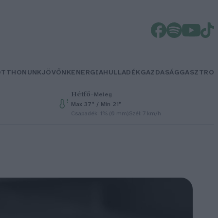
OTTHONUNK
JÖVŐNK
ENERGIA
HULLADÉK
GAZDASÁG
GASZTRO
Hétfő
–
Meleg
Max 37° / Min 21°
Csapadék: 1% (0 mm)
Szél: 7 km/h