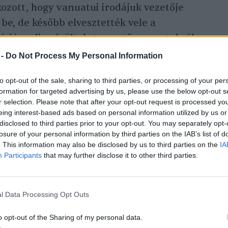
kozott, hogy vanuatui irodájuk vezetője
 be, de később elvesztették vele a
vízió pedig sérülteket mentő csoportokról
 -
Do Not Process My Personal Information
to opt-out of the sale, sharing to third parties, or processing of your per
formation for targeted advertising by us, please use the below opt-out s
r selection. Please note that after your opt-out request is processed y
eing interest-based ads based on personal information utilized by us or
disclosed to third parties prior to your opt-out. You may separately opt-
sek következményeit is elemzik
losure of your personal information by third parties on the IAB’s list of
telek segítségével az SZTE kutatói
. This information may also be disclosed by us to third parties on the
IA
Participants
that may further disclose it to other third parties.
l Data Processing Opt Outs
o opt-out of the Sharing of my personal data.
eletkeztek külföldi diplomáciai