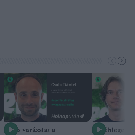
Nincs varázslat a
A méhlegelő 