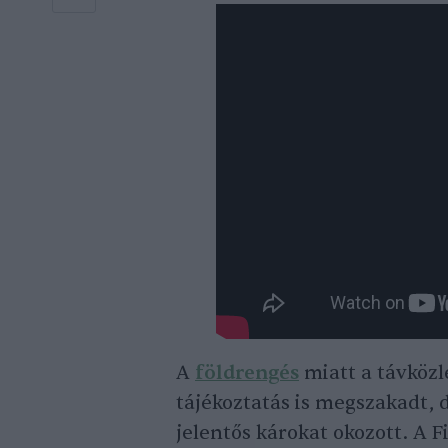
A
földrengés
miatt a távközl
tájékoztatás is megszakadt, d
jelentős károkat okozott. A F