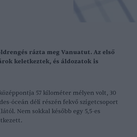
öldrengés rázta meg Vanuatut. Az első
árok keletkeztek, és áldozatok is
középpontja 57 kilométer mélyen volt, 30
es-óceán déli részén fekvő szigetcsoport
lától. Nem sokkal később egy 5,5-es
tkezett.