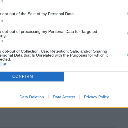
In
 ezért az Egyesült Államok átmenetileg
k munkáját.
o opt-out of the Sale of my Personal Data.
In
to opt-out of processing my Personal Data for Targeted
ok a földrengés után
szökőárriadót
adtak
ing.
In
k. Ausztrália és Új-Zéland hatóságai azt
rségében nem kell
cunamitól
tartani.
o opt-out of Collection, Use, Retention, Sale, and/or Sharing
ersonal Data that Is Unrelated with the Purposes for which it
lected.
Out
CONFIRM
lőre jelezhetik a vulkánkitöréseket és a
Data Deletion
Data Access
Privacy Policy
ket?