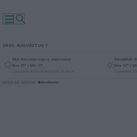
2026. AUGUSZTUS 7.
Ma
–
Szombat
–
Részben napos, záporokkal
R
Max 35° / Min 21°
Max 32° / Mi
Csapadék: 40% (0 mm)
Szél: 15 km/h
Csapadék: 5
időjárási adatok: