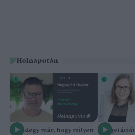
Holnapután
„Mindegy már, hogy milyen
A vegetáció