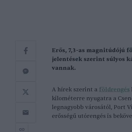
Erős, 7,3-as magnitúdójú f
jelentések szerint súlyos k
vannak.
A hírek szerint a
földrengés
kilométerre nyugatra a Csend
legnagyobb városától, Port Vi
erősségű utórengés is beköve