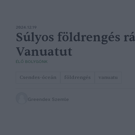
2024.12.19
Súlyos földrengés r
Vanuatut
ÉLŐ BOLYGÓNK
Csendes-óceán
földrengés
vanuatu
Greendex Szemle