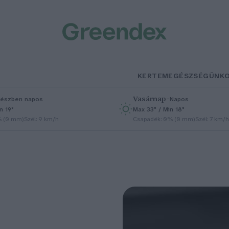
KERTEM
EGÉSZSÉGÜNK
Vasárnap
–
észben napos
Napos
n 19°
Max 33° / Min 18°
% (0 mm)
Szél: 9 km/h
Csapadék: 0% (0 mm)
Szél: 7 km/h