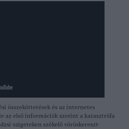
ési összeköttetések és az internetes
e az első információk szerint a katasztrófa
idzsi-szigeteken székelő vöröskereszt-