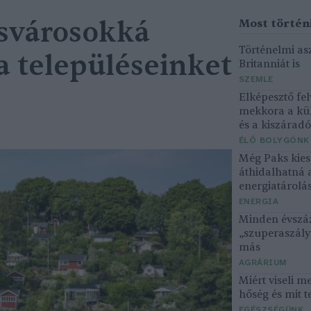
csvárosokká
Történelmi asz
a településeinket
Britanniát is
SZEMLE
Elképesztő fel
mekkora a kü
és a kiszárad
ÉLŐ BOLYGÓNK
Még Paks kiesé
áthidalhatná 
energiatárolá
ENERGIA
Minden évszáz
„szuperaszály”
más
AGRÁRIUM
Miért viseli m
hőség és mit t
EGÉSZSÉGÜNK