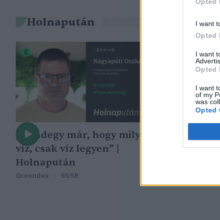
Opted 
Holnapután
I want t
Opted 
I want 
Advertis
Opted 
I want t
of my P
was col
Opted 
„Mindegy már, hogy milyen
A vegetáció
víz, csak víz legyen” |
oka az embe
Holnapután
Greendex
29:5
Greendex
55:58