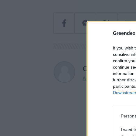
Greendex
If you wish 
sensitive in
confirm you
Greendex szem
continue se
information 
A szerző további cikkei
further disc
participants
Downstream 
Persona
I want t