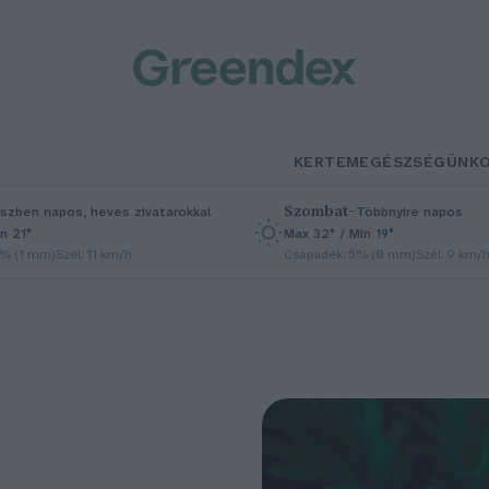
KERTEM
EGÉSZSÉGÜNK
Szombat
–
szben napos, heves zivatarokkal
Többnyire napos
n 21°
Max 32° / Min 19°
5% (1 mm)
Szél: 11 km/h
Csapadék: 5% (0 mm)
Szél: 9 km/