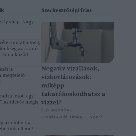
ály sújtja Nagy-
vétel mutatja meg,
lönbség az áradó
ó Duna között
Negatív vízállások,
sét is
a megfelelő
vízkorlátozások:
s
miképp
takarékoskodhatsz a
adra jutott egy
vízzel?
, az idei év mégis
ÉLŐ BOLYGÓNK
Granát-Galló Tímea
5 perc
eg az embert a
ehetünk ellene?