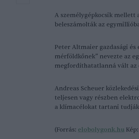
A személygépkocsik mellett 
beleszámolták az egymilliób
Peter Altmaier gazdasági és 
mérföldkőnek” nevezte az egy
megfordíthatatlanná vált az
Andreas Scheuer közlekedési 
teljesen vagy részben elekt
a klímacélokat tartani tudják
(Forrás:
elobolygonk.hu
Kép