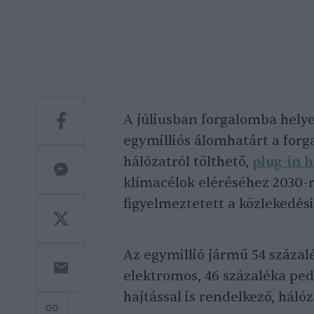
A júliusban forgalomba helye
egymilliós álomhatárt a forg
hálózatról tölthető,
plug-in 
klímacélok eléréséhez 2030-r
figyelmeztetett a közlekedési
Az egymillió jármű 54 száza
elektromos, 46 százaléka ped
hajtással is rendelkező, hálóz