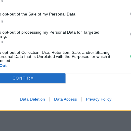
In
o opt-out of the Sale of my Personal Data.
In
to opt-out of processing my Personal Data for Targeted
ing.
In
o opt-out of Collection, Use, Retention, Sale, and/or Sharing
ersonal Data that Is Unrelated with the Purposes for which it
lected.
Out
CONFIRM
tüzek legfőbb
Nincs élet víz nélkül? –
r | Holnapután
Ljasuk Dimitry új filmjéről |
Holnapután
3
Data Deletion
Data Access
Privacy Policy
Greendex
1:04:15