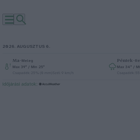
2026. AUGUSZTUS 6.
Ma
–
Péntek
–
Meleg
Ré
Max 39° / Min 25°
Max 34° / Mi
Csapadék: 25% (0 mm)
Szél: 9 km/h
Csapadék: 5
időjárási adatok: