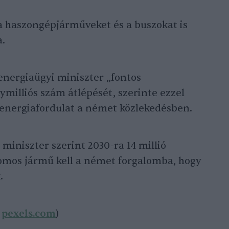
a haszongépjárműveket és a buszokat is
a.
energiaügyi miniszter „fontos
milliós szám átlépését, szerinte ezzel
 energiafordulat a német közlekedésben.
miniszter szerint 2030-ra 14 millió
romos jármű kell a német forgalomba, hogy
.
:
pexels.com
)