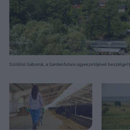
Szöllősi Gáborral, a Gardenfutura ügyvezetőjével beszélget