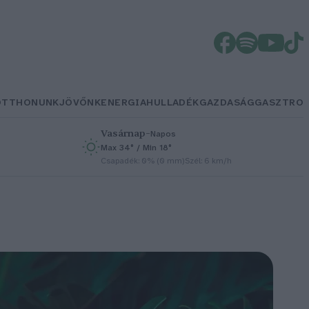
OTTHONUNK
JÖVŐNK
ENERGIA
HULLADÉK
GAZDASÁG
GASZTRO
Vasárnap
–
Napos
Max 34° / Min 18°
h
Csapadék: 0% (0 mm)
Szél: 6 km/h