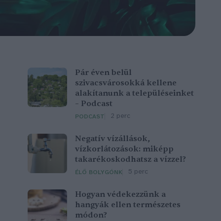
Pár éven belül
szivacsvárosokká kellene
alakítanunk a településeinket
– Podcast
2 perc
PODCAST
Negatív vízállások,
vízkorlátozások: miképp
takarékoskodhatsz a vízzel?
5 perc
ÉLŐ BOLYGÓNK
Hogyan védekezzünk a
hangyák ellen természetes
módon?