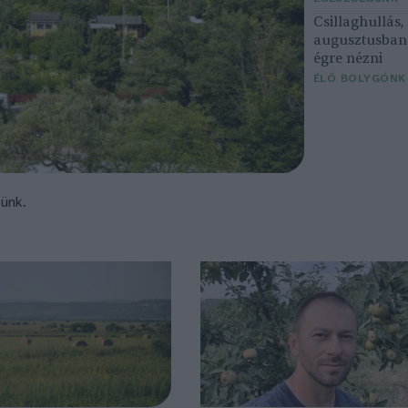
Csillaghullás
augusztusban 
égre nézni
ÉLŐ BOLYGÓNK
tünk.