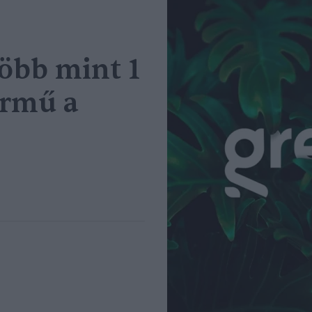
öbb mint 1
ármű a