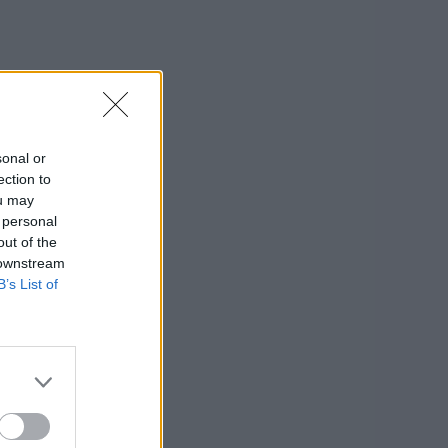
sonal or
ection to
ou may
 personal
out of the
 downstream
B’s List of