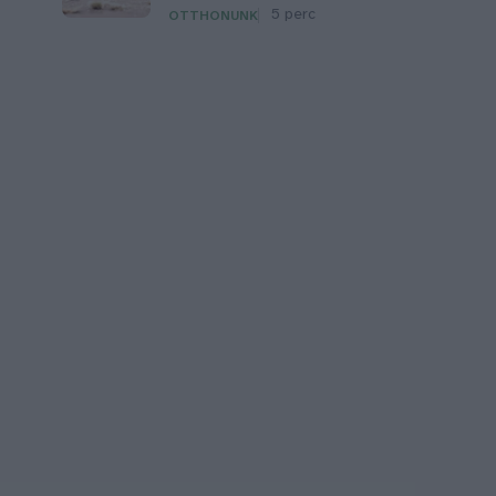
5 perc
OTTHONUNK