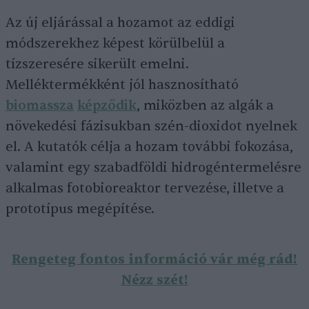
Az új eljárással a hozamot az eddigi
módszerekhez képest körülbelül a
tízszeresére sikerült emelni.
Melléktermékként jól hasznosítható
biomassza
képződik
, miközben az algák a
növekedési fázisukban szén-dioxidot nyelnek
el. A kutatók célja a hozam további fokozása,
valamint egy szabadföldi hidrogéntermelésre
alkalmas fotobioreaktor tervezése, illetve a
prototípus megépítése.
Rengeteg fontos információ vár még rád!
Nézz szét!