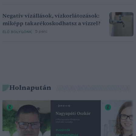
Negatív vízállások, vízkorlátozások:
miképp takarékoskodhatsz a vízzel?
5 perc
ÉLŐ BOLYGÓNK
Holnapután