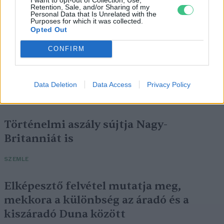
Retention, Sale, and/or Sharing of my
Personal Data that Is Unrelated with the
Purposes for which it was collected.
Opted Out
CONFIRM
Négy éven belül valósággá válhatnak az
elektromos repülőjáratok Európában
Data Deletion
Data Access
Privacy Policy
KÖZLEKEDÉS
Történelmi aszály sújtja Nagy-
Britanniát is
SZEMLE
Elképesztő felvétel mutatja meg,
mekkora a különbség az áradó és a
kiszáradó Duna között