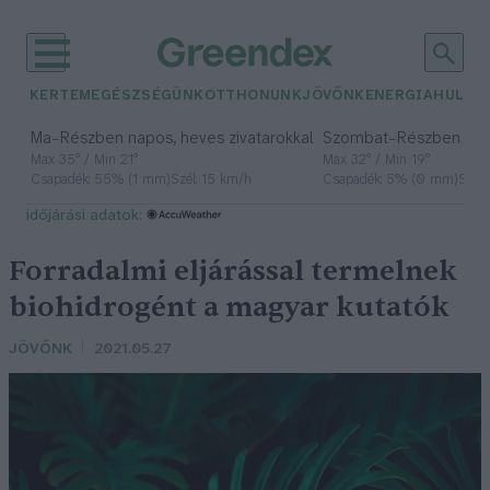
KERTEM
EGÉSZSÉGÜNK
OTTHONUNK
JÖVŐNK
ENERGIA
HULLA
–
–
Ma
Részben napos, heves zivatarokkal
Szombat
Részben na
Max 35° / Min 21°
Max 32° / Min 19°
Csapadék: 55% (1 mm)
Szél: 15 km/h
Csapadék: 5% (0 mm)
Szél:
időjárási adatok:
Forradalmi eljárással termelnek
biohidrogént a magyar kutatók
JÖVŐNK
2021.05.27