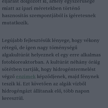
eljárást dolgozott ki, amely egyszerűsége
miatt az ipari méretekben történő
hasznosítás szempontjából is ígéretesnek
mutatkozik.
Legújabb fejlesztésük lényege, hogy vékony
rétegű, de igen nagy töménységű
algakultúrát helyeznek el egy erre alkalmas
fotobioreaktorban. A kultúrát néhány óráig
sötétben tartják, hogy hidrogéntermelést
végző
enzimek
képződjenek, majd fénynek
teszik ki. Ezt követően az algák vízből
hidrogéngázt állítanak elő, több napon
keresztül.