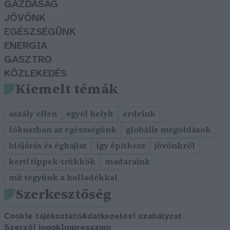
GAZDASÁG
JÖVŐNK
EGÉSZSÉGÜNK
ENERGIA
GASZTRO
KÖZLEKEDÉS
Kiemelt témák
aszály ellen
egyél helyit
erdeink
fókuszban az egészségünk
globális megoldások
időjárás és éghajlat
így építkezz
jövőnkről
kerti tippek-trükkök
madaraink
mit tegyünk a hulladékkal
Szerkesztőség
Cookie tájékoztató
Adatkezelési szabályzat
Szerzői jogok
Impresszum