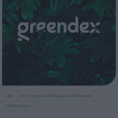
alga
ELKH Szegedi Biológiai Kutatóközpont
zöld hidrogén