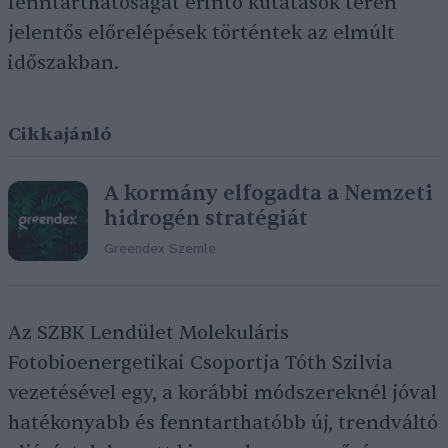
fenntarthatóságát érintő kutatások terén
jelentős előrelépések történtek az elmúlt
időszakban.
Cikkajánló
A kormány elfogadta a Nemzeti
hidrogén stratégiát
Greendex Szemle
Az SZBK Lendület Molekuláris
Fotobioenergetikai Csoportja Tóth Szilvia
vezetésével egy, a korábbi módszereknél jóval
hatékonyabb és fenntarthatóbb új, trendváltó