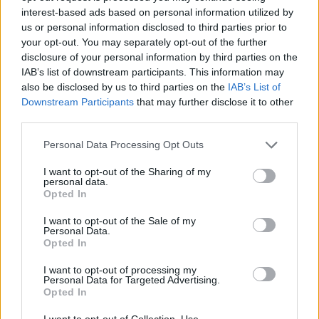
is. A jó idő beköszöntével érdemes minél többet felkeresni.
interest-based ads based on personal information utilized by
us or personal information disclosed to third parties prior to
your opt-out. You may separately opt-out of the further
Születésnapi programokkal várja a
disclosure of your personal information by third parties on the
hétvégén a közönséget a 160 éves
IAB’s list of downstream participants. This information may
Fővárosi Állatkert
also be disclosed by us to third parties on the
IAB’s List of
Downstream Participants
that may further disclose it to other
ÉLŐ BOLYGÓNK
third parties.
Personal Data Processing Opt Outs
Szedd magad őszibarack: itt vannak
a legjobb lelőhelyek!
I want to opt-out of the Sharing of my
personal data.
Opted In
SZEMLE
I want to opt-out of the Sale of my
Personal Data.
Opted In
I want to opt-out of processing my
Personal Data for Targeted Advertising.
Opted In
I want to opt-out of Collection, Use,