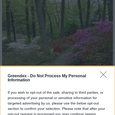
Greendex -
Do Not Process My Personal
Information
If you wish to opt-out of the sale, sharing to third parties, or
processing of your personal or sensitive information for
targeted advertising by us, please use the below opt-out
section to confirm your selection. Please note that after your
Magyarország tele van gyönyörű növényekkel, így arborétumokkal
opt-out request is processed you may continue seeing