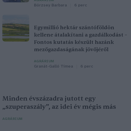
AGRÁRIUM
Börzsey Barbara
6 perc
Egymillió hektár szántóföldön
kellene átalakítani a gazdálkodást –
Fontos kutatás készült hazánk
mezőgazdaságának jövőjéről
AGRÁRIUM
Granát-Galló Tímea
6 perc
Minden évszázadra jutott egy
„szuperaszály”, az idei év mégis más
AGRÁRIUM