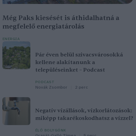
Még Paks kiesését is áthidalhatná a
megfelelő energiatárolás
ENERGIA
Pár éven belül szivacsvárosokká
kellene alakítanunk a
településeinket – Podcast
PODCAST
Novák Zsombor
2 perc
Negatív vízállások, vízkorlátozások:
miképp takarékoskodhatsz a vízzel?
ÉLŐ BOLYGÓNK
Granát-Galló Tímea
5 perc