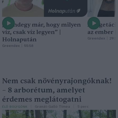
„Mindegy már, hogy milyen
A vegetáci
víz, csak víz legyen” |
az ember 
Holnapután
Greendex
29:5
Greendex
55:58
Nem csak növényrajongóknak!
– 8 arborétum, amelyet
érdemes meglátogatni
Granát-Galló Tímea
5 perc
ÉLŐ BOLYGÓNK