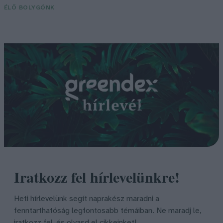
ÉLŐ BOLYGÓNK
Iratkozz fel hírlevelünkre!
Heti hírlevelünk segít naprakész maradni a
fenntarthatóság legfontosabb témáiban. Ne maradj le,
iratkozz fel, és olvasd el cikkeinket!