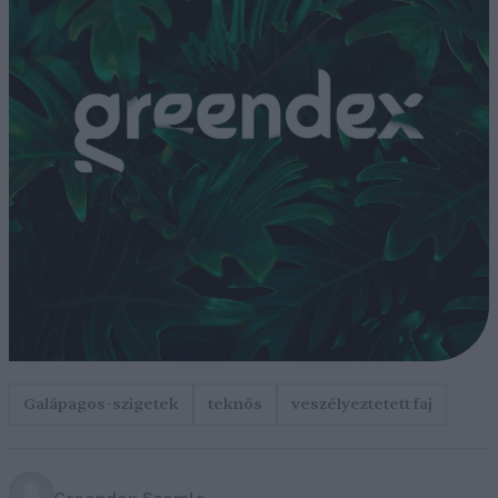
Galápagos-szigetek
teknős
veszélyeztetett faj