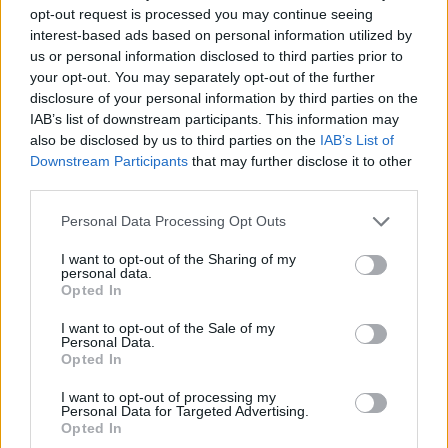
opt-out request is processed you may continue seeing
interest-based ads based on personal information utilized by
us or personal information disclosed to third parties prior to
your opt-out. You may separately opt-out of the further
disclosure of your personal information by third parties on the
IAB’s list of downstream participants. This information may
also be disclosed by us to third parties on the
IAB’s List of
Szöllősi Gáborral, a Gardenfutura ügyvezetőjével beszélgettünk.
Downstream Participants
that may further disclose it to other
third parties.
Történelmi aszály sújtja Nagy-
Personal Data Processing Opt Outs
Britanniát is
I want to opt-out of the Sharing of my
personal data.
SZEMLE
Opted In
I want to opt-out of the Sale of my
Elképesztő felvétel mutatja meg,
Personal Data.
Opted In
mekkora a különbség az áradó és a
kiszáradó Duna között
I want to opt-out of processing my
Personal Data for Targeted Advertising.
Opted In
ÉLŐ BOLYGÓNK