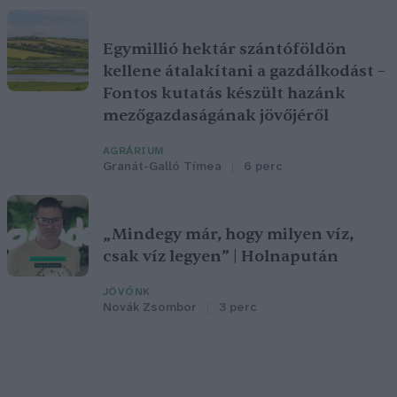
Egymillió hektár szántóföldön
kellene átalakítani a gazdálkodást –
Fontos kutatás készült hazánk
mezőgazdaságának jövőjéről
AGRÁRIUM
Granát-Galló Tímea
6 perc
„Mindegy már, hogy milyen víz,
csak víz legyen” | Holnapután
JÖVŐNK
Novák Zsombor
3 perc