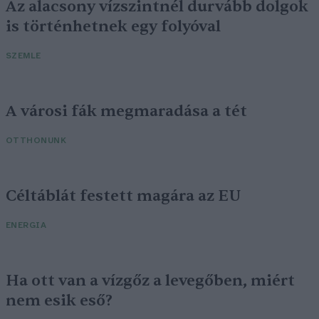
Az alacsony vízszintnél durvább dolgok
is történhetnek egy folyóval
SZEMLE
A városi fák megmaradása a tét
OTTHONUNK
Céltáblát festett magára az EU
ENERGIA
Ha ott van a vízgőz a levegőben, miért
nem esik eső?