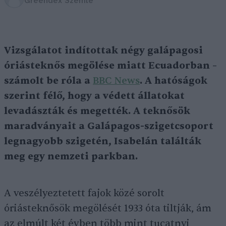
Greendex Szemle
Vizsgálatot indítottak négy galápagosi
óriásteknős megölése miatt Ecuadorban –
számolt be róla a
BBC News
. A hatóságok
szerint félő, hogy a védett állatokat
levadászták és megették. A teknősök
maradványait a Galápagos-szigetcsoport
legnagyobb szigetén, Isabelán találták
meg egy nemzeti parkban.
A veszélyeztetett fajok közé sorolt
óriásteknősök megölését 1933 óta tiltják, ám
az elmúlt két évben több mint tucatnyi