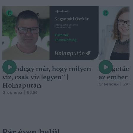
„Mindegy már, hogy milyen
A vegetáci
víz, csak víz legyen” |
az ember 
Holnapután
Greendex
29:5
Greendex
55:58
Pár éven belül