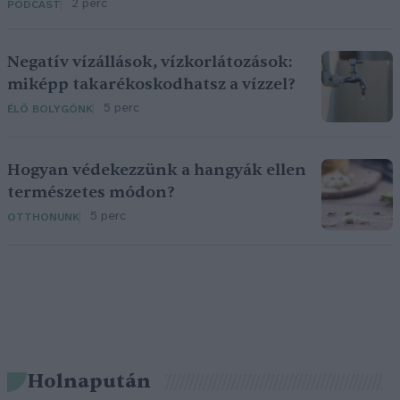
2 perc
PODCAST
Negatív vízállások, vízkorlátozások:
miképp takarékoskodhatsz a vízzel?
5 perc
ÉLŐ BOLYGÓNK
Hogyan védekezzünk a hangyák ellen
természetes módon?
5 perc
OTTHONUNK
Holnapután