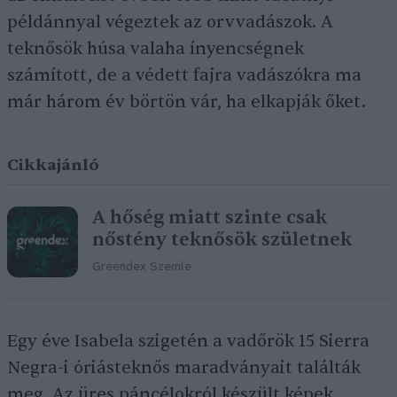
példánnyal végeztek az orvvadászok. A
teknősök húsa valaha ínyencségnek
számított, de a védett fajra vadászókra ma
már három év börtön vár, ha elkapják őket.
Cikkajánló
A hőség miatt szinte csak
nőstény teknősök születnek
Greendex Szemle
Egy éve Isabela szigetén a vadőrök 15 Sierra
Negra-i óriásteknős maradványait találták
meg. Az üres páncélokról készült képek