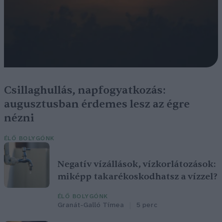
Csillaghullás, napfogyatkozás:
augusztusban érdemes lesz az égre
nézni
ÉLŐ BOLYGÓNK
Negatív vízállások, vízkorlátozások:
miképp takarékoskodhatsz a vízzel?
ÉLŐ BOLYGÓNK
Granát-Galló Tímea
5 perc