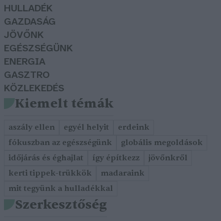
HULLADÉK
GAZDASÁG
JÖVŐNK
EGÉSZSÉGÜNK
ENERGIA
GASZTRO
KÖZLEKEDÉS
Kiemelt témák
aszály ellen
egyél helyit
erdeink
fókuszban az egészségünk
globális megoldások
időjárás és éghajlat
így építkezz
jövőnkről
kerti tippek-trükkök
madaraink
mit tegyünk a hulladékkal
Szerkesztőség