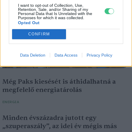
I want to opt-out of Collection, Use,
Retention, Sale, and/or Sharing of my
Personal Data that Is Unrelated with the
Purposes for which it was collected.
Opted Out
CONFIRM
Data Deletion
Data Access
Privacy Policy
Még Paks kiesését is áthidalhatná a
megfelelő energiatárolás
ENERGIA
Minden évszázadra jutott egy
„szuperaszály”, az idei év mégis más