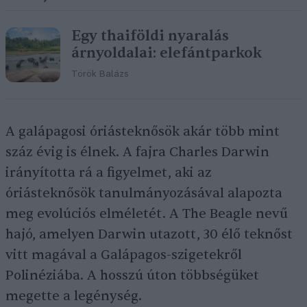
Egy thaiföldi nyaralás
árnyoldalai: elefántparkok
Török Balázs
A galápagosi óriásteknősök akár több mint
száz évig is élnek. A fajra Charles Darwin
irányította rá a figyelmet, aki az
óriásteknősök tanulmányozásával alapozta
meg evolúciós elméletét. A The Beagle nevű
hajó, amelyen Darwin utazott, 30 élő teknőst
vitt magával a Galápagos-szigetekről
Polinéziába. A hosszú úton többségüket
megette a legénység.